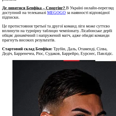
Де дивитися Бенфіка – Спортінг?
В Україні онлайн-перегляд
доступний на телеканалі
MEGOGO
за наявності відповідної
підписки.
Це протистояння третьої та другої команд ліги може суттєво
вплинути на турнірну таблицю чемпіонату. Лісабонське дербі
обіцяє динамічний і напружений матч, адже обидві команди
прагнуть високих результатів.
Стартовий склад Бенфіки:
Трубін, Даль, Отаменді, Сілва,
Дедіч, Барренечеа, Ріос, Судаков, Баррейро, Еурснес, Павлідіс.