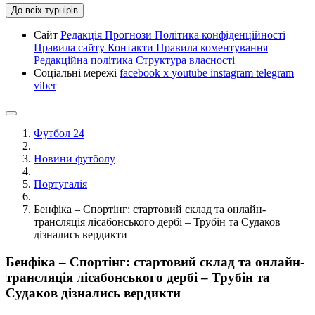
До всіх турнірів
Сайт
Редакція
Прогнози
Політика конфіденційності
Правила сайту
Контакти
Правила коментування
Редакційна політика
Структура власності
Соціальні мережі
facebook
x
youtube
instagram
telegram
viber
Футбол 24
Новини футболу
Португалія
Бенфіка – Спортінг: стартовий склад та онлайн-
трансляція лісабонського дербі – Трубін та Судаков
дізнались вердикти
Бенфіка – Спортінг: стартовий склад та онлайн-
трансляція лісабонського дербі – Трубін та
Судаков дізнались вердикти