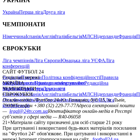
УКРАЇНА
Україна
Перша ліга
Друга ліга
ЧЕМПІОНАТИ
Німеччина
Іспанія
Англія
Італія
Бельгія
МЛС
Нідерланди
Франція
П
ЄВРОКУБКИ
Ліга чемпіонів
Ліга Європи
Юнацька ліга УЄФА
Ліга
конференцій
САЙТ ФУТБОЛ 24
Редакція
Соціальні мережі
Прогнози
Політика конфіденційності
Правила
сайту
facebook
УКРАЇНА
Контакти
x
youtube
Правила коментування
instagram
telegram
viber
Редакційна
політика
Україна
ЧЕМПІОНАТИ
Перша ліга
Структура власності
Друга ліга
Німеччина
ЄВРОКУБКИ
Іспанія
Англія
Італія
Бельгія
МЛС
Нідерланди
Франція
П
Ліга чемпіонів
Онлайн-медіа «Футбол 24»
Ліга Європи
Юнацька ліга УЄФА
пл. Галицька, буд. 15, м. Львів,
Ліга
конференцій
79008
Телефон +380 (32) 229-77-77
Адреса електронної пошти
—
legal@24tv.com.ua
Ідентифікатор онлайн-медіа в Реєстрі
суб’єктів у сфері медіа — R40-06058
21+
Матеріали сайту призначені для осіб старше 21 року
При цитуванні і використанні будь-яких матеріалів посилання
на "Футбол 24" обов'язкове. При цитуванні і використанні в
мережі Інтернет гіперпосилання на сайт
football24.ua