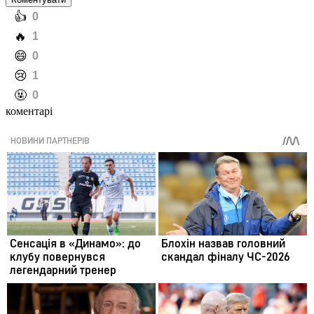
️👍
0
️🔥
1
️😄
0
️😢
1
️🤬
0
коментарі