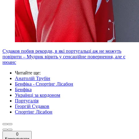
Судаков побив рекорди, в які португальці аж не можуть
повірити – Мудрик вірить у сенсаційне повернення, але є
нюанс
Читайте ще
:
Анатолій Трубін
Бенфіка - Спортінг Лісабон
Бенфіка
Українці за кордоном
Португалія
Георгій Судаков
Спортінг Лісабон
0
Коментувати