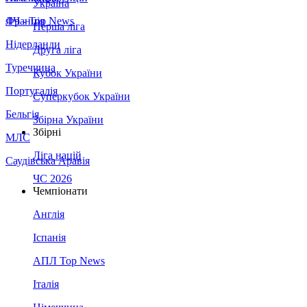
Україна
Франція
ЛЧ - Top News
Перша ліга
Нідерланди
Друга ліга
Туреччина
Кубок України
Португалія
Суперкубок України
Бельгія
Збірна України
Збірні
МЛС
Ліга націй
Саудівська Аравія
ЧС 2026
Чемпіонати
Англія
Іспанія
АПЛ Top News
Італія