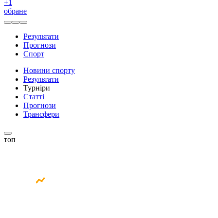
+
1
обране
Результати
Прогнози
Спорт
Новини спорту
Результати
Турніри
Статті
Прогнози
Трансфери
топ