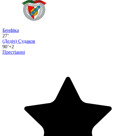
Бенфіка
27’
(Дедіч)
Судаков
90’+2
Престіанні