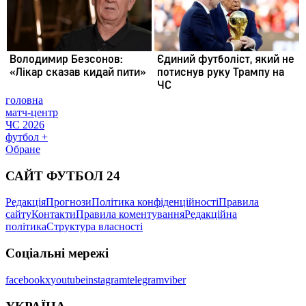
головна
матч-центр
ЧС 2026
футбол +
Обране
САЙТ ФУТБОЛ 24
Редакція
Прогнози
Політика конфіденційності
Правила
сайту
Контакти
Правила коментування
Редакційна
політика
Структура власності
Соціальні мережі
facebook
x
youtube
instagram
telegram
viber