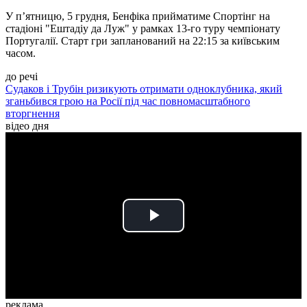
У п’ятницю, 5 грудня, Бенфіка прийматиме Спортінг на
стадіоні "Ештадіу да Луж" у рамках 13-го туру чемпіонату
Португалії. Старт гри запланований на 22:15 за київським
часом.
до речі
Судаков і Трубін ризикують отримати одноклубника, який
зганьбився грою на Росії під час повномасштабного
вторгнення
відео дня
Play
Video
реклама