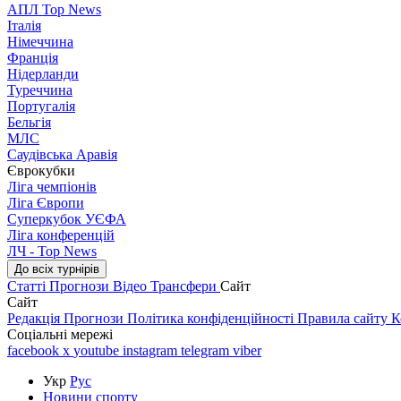
АПЛ Top News
Італія
Німеччина
Франція
Нідерланди
Туреччина
Португалія
Бельгія
МЛС
Саудівська Аравія
Єврокубки
Ліга чемпіонів
Ліга Європи
Суперкубок УЄФА
Ліга конференцій
ЛЧ - Top News
До всіх турнірів
Статті
Прогнози
Відео
Трансфери
Сайт
Сайт
Редакція
Прогнози
Політика конфіденційності
Правила сайту
К
Соціальні мережі
facebook
x
youtube
instagram
telegram
viber
Укр
Рус
Новини спорту