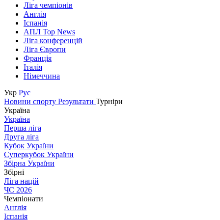
Ліга чемпіонів
Англія
Іспанія
АПЛ Top News
Ліга конференцій
Ліга Європи
Франція
Італія
Німеччина
Укр
Рус
Новини спорту
Результати
Турніри
Україна
Україна
Перша ліга
Друга ліга
Кубок України
Суперкубок України
Збірна України
Збірні
Ліга націй
ЧС 2026
Чемпіонати
Англія
Іспанія