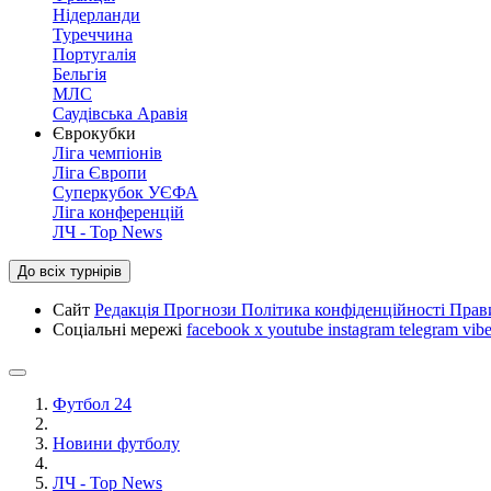
Нідерланди
Туреччина
Португалія
Бельгія
МЛС
Саудівська Аравія
Єврокубки
Ліга чемпіонів
Ліга Європи
Суперкубок УЄФА
Ліга конференцій
ЛЧ - Top News
До всіх турнірів
Сайт
Редакція
Прогнози
Політика конфіденційності
Прав
Соціальні мережі
facebook
x
youtube
instagram
telegram
vibe
Футбол 24
Новини футболу
ЛЧ - Top News