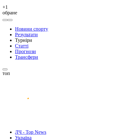
+
1
обране
Новини спорту
Результати
Турніри
Статті
Прогнози
Трансфери
топ
ЛЧ - Top News
Україна