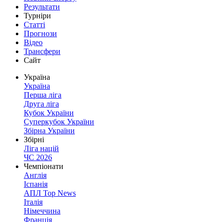
Результати
Турніри
Статті
Прогнози
Відео
Трансфери
Сайт
Україна
Україна
Перша ліга
Друга ліга
Кубок України
Суперкубок України
Збірна України
Збірні
Ліга націй
ЧС 2026
Чемпіонати
Англія
Іспанія
АПЛ Top News
Італія
Німеччина
Франція