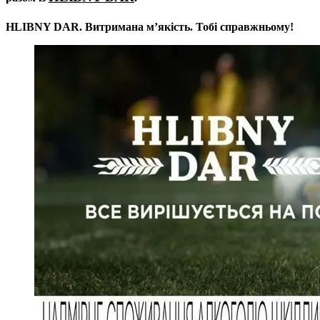
HLIBNY DAR. Витримана мʼякість. Тобі справжньому!