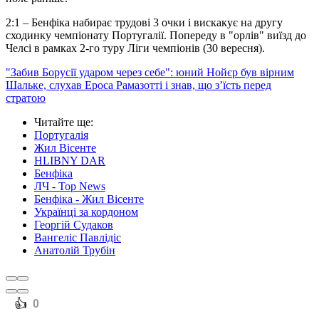
2:1 – Бенфіка набирає трудові 3 очки і вискакує на другу
сходинку чемпіонату Португалії. Попереду в "орлів" виїзд до
Челсі в рамках 2-го туру Ліги чемпіонів (30 вересня).
"Забив Борусії ударом через себе": юний Нойєр був вірним
Шальке, слухав Ероса Рамазотті і знав, що з’їсть перед
стратою
Читайте ще
:
Португалія
Жил Вісенте
HLIBNY DAR
Бенфіка
ЛЧ - Top News
Бенфіка - Жил Вісенте
Українці за кордоном
Георгій Судаков
Вангеліс Павлідіс
Анатолій Трубін
️👍
0