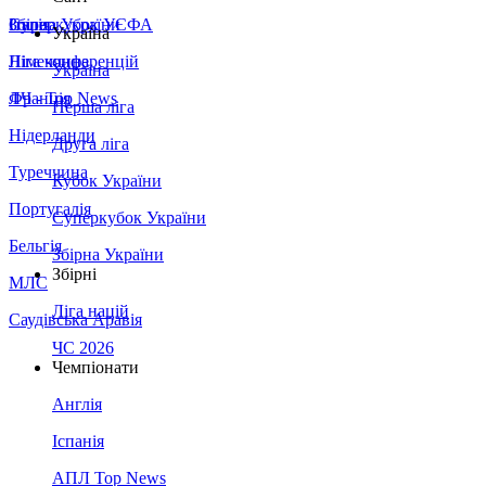
Збірна України
Італія
Суперкубок УЄФА
Україна
Німеччина
Ліга конференцій
Україна
Франція
ЛЧ - Top News
Перша ліга
Нідерланди
Друга ліга
Туреччина
Кубок України
Португалія
Суперкубок України
Бельгія
Збірна України
Збірні
МЛС
Ліга націй
Саудівська Аравія
ЧС 2026
Чемпіонати
Англія
Іспанія
АПЛ Top News