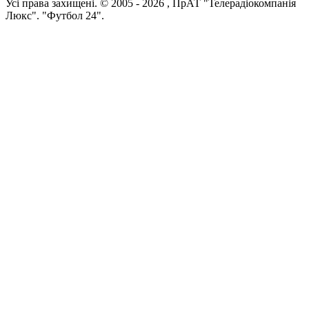
Усi права захищенi. © 2005 -
2026
, ПрАТ "Телерадіокомпанія
Люкс". "Футбол 24".