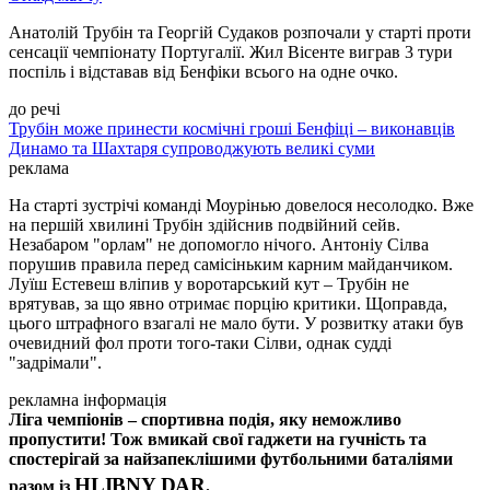
Анатолій Трубін та Георгій Судаков розпочали у старті проти
сенсації чемпіонату Португалії. Жил Вісенте виграв 3 тури
поспіль і відставав від Бенфіки всього на одне очко.
до речі
Трубін може принести космічні гроші Бенфіці – виконавців
Динамо та Шахтаря супроводжують великі суми
реклама
На старті зустрічі команді Моурінью довелося несолодко. Вже
на першій хвилині Трубін здійснив подвійний сейв.
Незабаром "орлам" не допомогло нічого. Антоніу Сілва
порушив правила перед самісіньким карним майданчиком.
Луїш Естевеш вліпив у воротарський кут – Трубін не
врятував, за що явно отримає порцію критики. Щоправда,
цього штрафного взагалі не мало бути. У розвитку атаки був
очевидний фол проти того-таки Сілви, однак судді
"задрімали".
рекламна інформація
Ліга чемпіонів – спортивна подія, яку неможливо
пропустити! Тож вмикай свої гаджети на гучність та
спостерігай за найзапеклішими футбольними баталіями
HLIBNY DAR
разом із
.