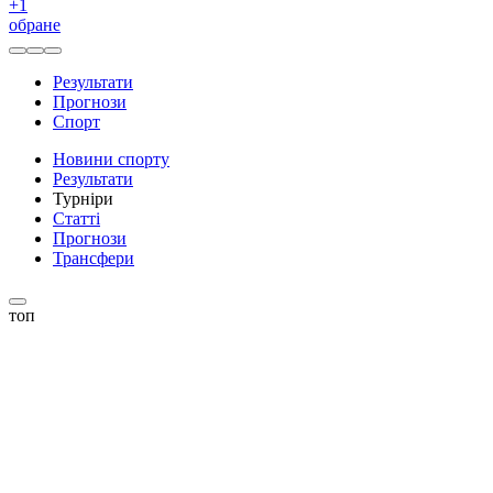
+
1
обране
Результати
Прогнози
Спорт
Новини спорту
Результати
Турніри
Статті
Прогнози
Трансфери
топ