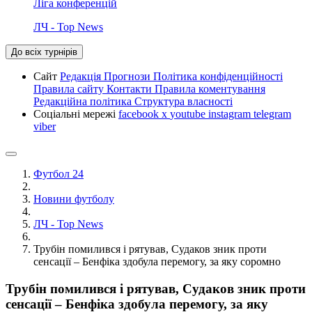
Ліга конференцій
ЛЧ - Top News
До всіх турнірів
Сайт
Редакція
Прогнози
Політика конфіденційності
Правила сайту
Контакти
Правила коментування
Редакційна політика
Структура власності
Соціальні мережі
facebook
x
youtube
instagram
telegram
viber
Футбол 24
Новини футболу
ЛЧ - Top News
Трубін помилився і рятував, Судаков зник проти
сенсації – Бенфіка здобула перемогу, за яку соромно
Трубін помилився і рятував, Судаков зник проти
сенсації – Бенфіка здобула перемогу, за яку