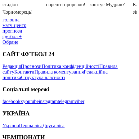
головна
матч-центр
прогнози
футбол +
Обране
САЙТ ФУТБОЛ 24
Редакція
Прогнози
Політика конфіденційності
Правила
сайту
Контакти
Правила коментування
Редакційна
політика
Структура власності
Соціальні мережі
facebook
x
youtube
instagram
telegram
viber
УКРАЇНА
Україна
Перша ліга
Друга ліга
ЧЕМПІОНАТИ