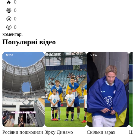
️🔥
0
️😄
0
️😢
0
️🤬
0
коментарі