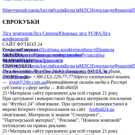
Німеччина
Іспанія
Англія
Італія
Бельгія
МЛС
Нідерланди
Франція
П
ЄВРОКУБКИ
Ліга чемпіонів
Ліга Європи
Юнацька ліга УЄФА
Ліга
конференцій
САЙТ ФУТБОЛ 24
Редакція
Соціальні мережі
Прогнози
Політика конфіденційності
Правила
сайту
facebook
УКРАЇНА
Контакти
x
youtube
Правила коментування
instagram
telegram
viber
Редакційна
політика
Україна
ЧЕМПІОНАТИ
Перша ліга
Структура власності
Друга ліга
Німеччина
ЄВРОКУБКИ
Іспанія
Англія
Італія
Бельгія
МЛС
Нідерланди
Франція
П
Ліга чемпіонів
Онлайн-медіа «Футбол 24»
Ліга Європи
Юнацька ліга УЄФА
пл. Галицька, буд. 15, м. Львів,
Ліга
конференцій
79008
Телефон +380 (32) 229-77-77
Адреса електронної пошти
—
legal@24tv.com.ua
Ідентифікатор онлайн-медіа в Реєстрі
суб’єктів у сфері медіа — R40-06058
21+
Матеріали сайту призначені для осіб старше 21 року
При цитуванні і використанні будь-яких матеріалів посилання
на "Футбол 24" обов'язкове. При цитуванні і використанні в
мережі Інтернет гіперпосилання на сайт
football24.ua
обов'язкове. Матеріали зі знаком "Спецпроект",
"Партнерський матеріал", "Реклама", "Новини компаній"
публікуємо на правах реклами.
21+
Матеріали сайту призначені для осіб старше 21 року