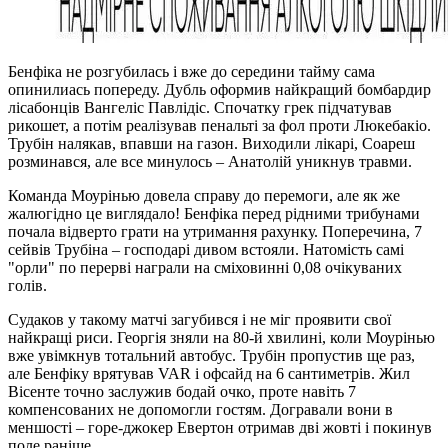
Бенфіка не розгубилась і вже до середини тайму сама
опинилиась попереду. Дубль оформив найкращий бомбардир
лісабонців Вангеліс Павлідіс. Спочатку грек підчатував
рикошет, а потім реалізував пенальті за фол проти Люкебакіо.
Трубін налякав, впавши на газон. Виходили лікарі, Соареш
розминався, але все минулось – Анатолій уникнув травми.
Команда Моурінью довела справу до перемоги, але як же
жалюгідно це виглядало! Бенфіка перед рідними трибунами
почала відверто грати на утримання рахунку. Поперечина, 7
сейвів Трубіна – господарі дивом встояли. Натомість самі
"орли" по перерві награли на сміховинні 0,08 очікуваних
голів.
Судаков у такому матчі загубився і не міг проявити свої
найкращі риси. Георгія зняли на 80-й хвилині, коли Моурінью
вже увімкнув тотальний автобус. Трубін пропустив ще раз,
але Бенфіку врятував VAR і офсайд на 6 сантиметрів. Жил
Вісенте точно заслужив бодай очко, проте навіть 7
компенсованих не допомогли гостям. Догравали вони в
меншості – горе-джокер Евертон отримав дві жовті і покинув
поле раніше.