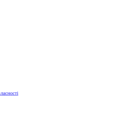
ласності