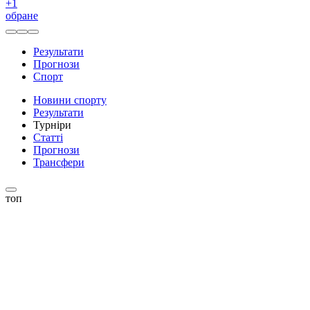
+
1
обране
Результати
Прогнози
Спорт
Новини спорту
Результати
Турніри
Статті
Прогнози
Трансфери
топ