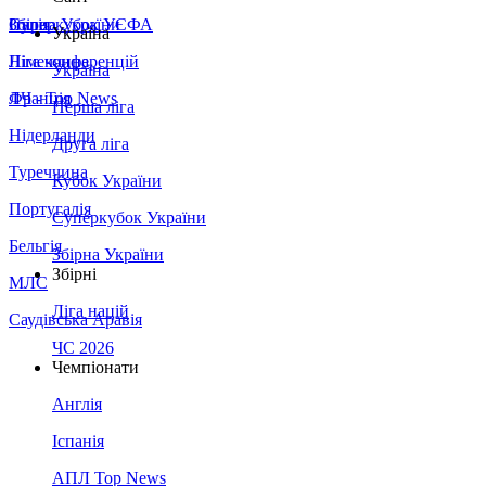
Збірна України
Італія
Суперкубок УЄФА
Україна
Німеччина
Ліга конференцій
Україна
Франція
ЛЧ - Top News
Перша ліга
Нідерланди
Друга ліга
Туреччина
Кубок України
Португалія
Суперкубок України
Бельгія
Збірна України
Збірні
МЛС
Ліга націй
Саудівська Аравія
ЧС 2026
Чемпіонати
Англія
Іспанія
АПЛ Top News