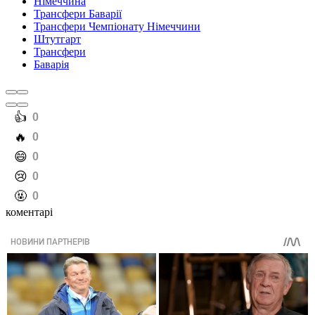
Німеччина
Трансфери Баварії
Трансфери Чемпіонату Німеччини
Штутгарт
Трансфери
Баварія
️👍
0
️🔥
0
️😄
0
️😢
0
️🤬
0
коментарі