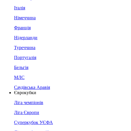
Італія
Німеччина
Франція
Нідерланди
Туреччина
Португалія
Бельгія
МЛС
Саудівська Аравія
Єврокубки
Ліга чемпіонів
Ліга Європи
Суперкубок УЄФА