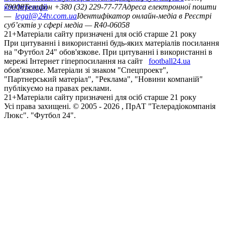
конференцій
79008
Телефон +380 (32) 229-77-77
Адреса електронної пошти
—
legal@24tv.com.ua
Ідентифікатор онлайн-медіа в Реєстрі
суб’єктів у сфері медіа — R40-06058
21+
Матеріали сайту призначені для осіб старше 21 року
При цитуванні і використанні будь-яких матеріалів посилання
на "Футбол 24" обов'язкове. При цитуванні і використанні в
мережі Інтернет гіперпосилання на сайт
football24.ua
обов'язкове. Матеріали зі знаком "Спецпроект",
"Партнерський матеріал", "Реклама", "Новини компаній"
публікуємо на правах реклами.
21+
Матеріали сайту призначені для осіб старше 21 року
Усi права захищенi. © 2005 -
2026
, ПрАТ "Телерадіокомпанія
Люкс". "Футбол 24".