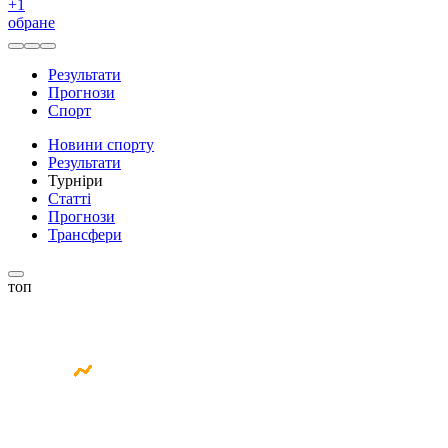
+
1
обране
Результати
Прогнози
Спорт
Новини спорту
Результати
Турніри
Статті
Прогнози
Трансфери
топ