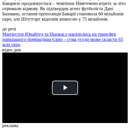
Баварією продовжується – чемпіони Німеччини втретє за літо
отримали відмову. Як підтвердив агент футболіста Дані
Бахманн, остання пропозиція Баварії становила 60 мільйонів
євро, але Штутгарт відповів вимогою у 75 мільйонів.
до речі
Манчестер Юнайтед та Ньюкасл націлились на трансфер
найкращого бомбардира Євро – сума угоди може скласти 65
млн євро
відео дня
Play
Video
реклама