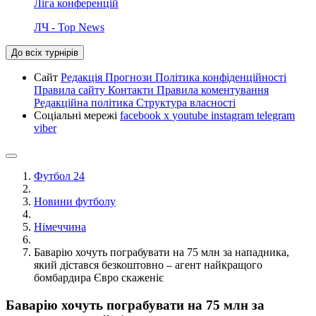
Ліга конференцій
ЛЧ - Top News
До всіх турнірів
Сайт
Редакція
Прогнози
Політика конфіденційності
Правила сайту
Контакти
Правила коментування
Редакційна політика
Структура власності
Соціальні мережі
facebook
x
youtube
instagram
telegram
viber
Футбол 24
Новини футболу
Німеччина
Баварію хочуть пограбувати на 75 млн за нападника,
який дістався безкоштовно – агент найкращого
бомбардира Євро скаженіє
Баварію хочуть пограбувати на 75 млн за