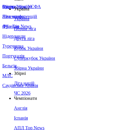
Збірна України
Італія
Суперкубок УЄФА
Україна
Німеччина
Ліга конференцій
Україна
Франція
ЛЧ - Top News
Перша ліга
Нідерланди
Друга ліга
Туреччина
Кубок України
Португалія
Суперкубок України
Бельгія
Збірна України
Збірні
МЛС
Ліга націй
Саудівська Аравія
ЧС 2026
Чемпіонати
Англія
Іспанія
АПЛ Top News