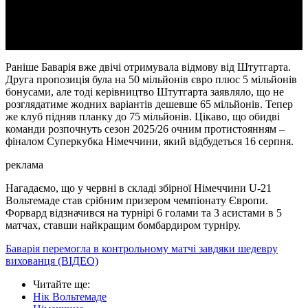
Video
Раніше Баварія вже двічі отримувала відмову від Штутгарта.
Друга пропозиція була на 50 мільйонів євро плюс 5 мільйонів
бонусами, але тоді керівництво Штутгарта заявляло, що не
розглядатиме жодних варіантів дешевше 65 мільйонів. Тепер
же клуб підняв планку до 75 мільйонів. Цікаво, що обидві
команди розпочнуть сезон 2025/26 очним протистоянням –
фіналом Суперкубка Німеччини, який відбудеться 16 серпня.
реклама
Нагадаємо, що у червні в складі збірної Німеччини U-21
Вольтемаде став срібним призером чемпіонату Європи.
Форвард відзначився на турнірі 6 голами та 3 асистами в 5
матчах, ставши найкращим бомбардиром турніру.
Баварія перемогла в контрольному матчі завдяки шедевру
вихованця (ВІДЕО)
Читайте ще
:
Нік Вольтемаде