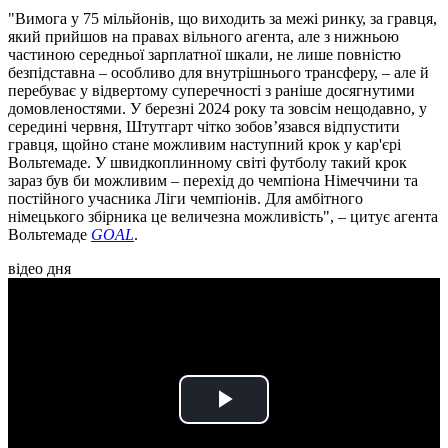
"Вимога у 75 мільйонів, що виходить за межі ринку, за гравця,
який прийшов на правах вільного агента, але з нижньою
частиною середньої зарплатної шкали, не лише повністю
безпідставна – особливо для внутрішнього трансферу, – але й
перебуває у відвертому суперечності з раніше досягнутими
домовленостями. У березні 2024 року та зовсім нещодавно, у
середині червня, Штутгарт чітко зобов’язався відпустити
гравця, щойно стане можливим наступний крок у кар'єрі
Вольтемаде. У швидкоплинному світі футболу такий крок
зараз був би можливим – перехід до чемпіона Німеччини та
постійного учасника Ліги чемпіонів. Для амбітного
німецького збірника це величезна можливість", – цитує агента
Вольтемаде
GOAL
.
відео дня
Play