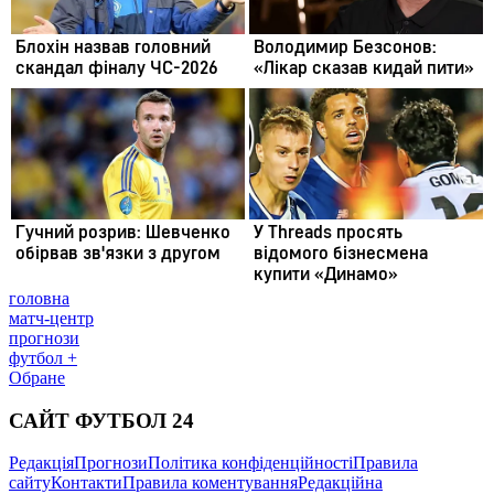
головна
матч-центр
прогнози
футбол +
Обране
САЙТ ФУТБОЛ 24
Редакція
Прогнози
Політика конфіденційності
Правила
сайту
Контакти
Правила коментування
Редакційна