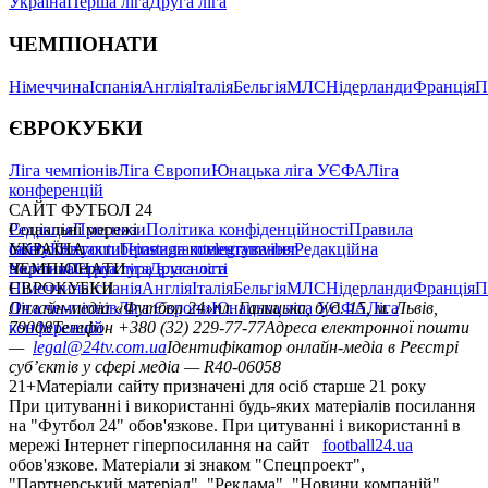
Україна
Перша ліга
Друга ліга
ЧЕМПІОНАТИ
Німеччина
Іспанія
Англія
Італія
Бельгія
МЛС
Нідерланди
Франція
П
ЄВРОКУБКИ
Ліга чемпіонів
Ліга Європи
Юнацька ліга УЄФА
Ліга
конференцій
САЙТ ФУТБОЛ 24
Редакція
Соціальні мережі
Прогнози
Політика конфіденційності
Правила
сайту
facebook
УКРАЇНА
Контакти
x
youtube
Правила коментування
instagram
telegram
viber
Редакційна
політика
Україна
ЧЕМПІОНАТИ
Перша ліга
Структура власності
Друга ліга
Німеччина
ЄВРОКУБКИ
Іспанія
Англія
Італія
Бельгія
МЛС
Нідерланди
Франція
П
Ліга чемпіонів
Онлайн-медіа «Футбол 24»
Ліга Європи
Юнацька ліга УЄФА
пл. Галицька, буд. 15, м. Львів,
Ліга
конференцій
79008
Телефон +380 (32) 229-77-77
Адреса електронної пошти
—
legal@24tv.com.ua
Ідентифікатор онлайн-медіа в Реєстрі
суб’єктів у сфері медіа — R40-06058
21+
Матеріали сайту призначені для осіб старше 21 року
При цитуванні і використанні будь-яких матеріалів посилання
на "Футбол 24" обов'язкове. При цитуванні і використанні в
мережі Інтернет гіперпосилання на сайт
football24.ua
обов'язкове. Матеріали зі знаком "Спецпроект",
"Партнерський матеріал", "Реклама", "Новини компаній"