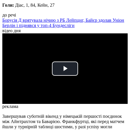
Голи:
Діас, 1, 84, Кейн, 27
до речі
Борусія Д врятувала нічию з РБ Лейпциг, Байєр здолав Уніон
Берлін і піднявся у топ-4 Бундесліги
відео дня
Play
Video
реклама
Завершував суботній вікенд у німецькій першості поєдинок
між Айнтрахтом та Баварією. Франкфуртці, які перед матчем
йшли у турнірній таблиці шостими, у разі успіху могли