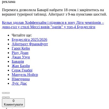
реклама
Перемога дозволила Баварії набрати 18 очок і закріпитись на
вершині турнірної таблиці. Айнтрахт з 9-ма пунктами шостий.
Кельн здолав Хоффенхайм і піднявся в зону Ліги чемпіонів –
диво-гол у стилі Мессі вивів "цапів" у топ-4 Бундесліги
Читайте ще
:
Бундесліга 2025/2026
Айнтрахт Франкфурт
Гаррі Кейн
Ріцу Доан
Джан Узун
Баварія
Жан Баойя
Серж Гнабрі
Мануель Нойєр
Німеччина
Луїс Діас
0
Коментувати