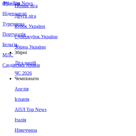
Франція
ЛЧ - Top News
Перша ліга
Нідерланди
Друга ліга
Туреччина
Кубок України
Португалія
Суперкубок України
Бельгія
Збірна України
Збірні
МЛС
Ліга націй
Саудівська Аравія
ЧС 2026
Чемпіонати
Англія
Іспанія
АПЛ Top News
Італія
Німеччина