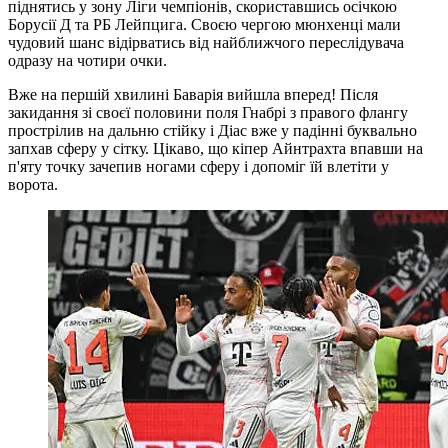
піднятись у зону Ліги чемпіонів, скориставшись осічкою
Борусії Д та РБ Лейпцига. Своєю чергою мюнхенці мали
чудовий шанс відірватись від найближчого переслідувача
одразу на чотири очки.
Вже на першій хвилині Баварія вийшла вперед! Після
закидання зі своєї половини поля Гнабрі з правого флангу
прострілив на дальню стійку і Діас вже у падінні буквально
запхав сферу у сітку. Цікаво, що кіпер Айнтрахта впавши на
п'яту точку зачепив ногами сферу і допоміг їй влетіти у
ворота.