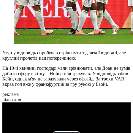
Узун у відповідь спробував стрільнути з далекої відстані, але
круглий пролетів над поперечиною.
На 10-й хвилині господарі мали зрівнювати, але Доан не зумів
добити сферу в сітку – Нойєр підстрахував. У відповідь забив
Кейн, однак м'яч не зарахували через офсайд. За трохи VAR
вкрав гол вже у франкфуртців за гру рукою у Баойї.
реклама
відео дня