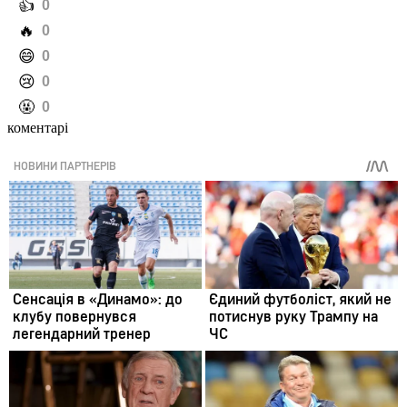
️👍
0
️🔥
0
️😄
0
️😢
0
️🤬
0
коментарі