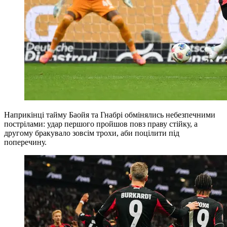
Наприкінці тайму Баойя та Гнабрі обмінялись небезпечними
пострілами: удар першого пройшов повз праву стійку, а
другому бракувало зовсім трохи, аби поцілити під
поперечину.