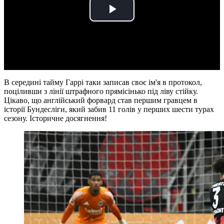
Play
Video
В середині тайму Гаррі таки записав своє ім'я в протокол,
поціливши з лінії штрафного прямісінько під ліву стійку.
Цікаво, що англійський форвард став першим гравцем в
історії Бундесліги, який забив 11 голів у перших шести турах
сезону. Історичне досягнення!