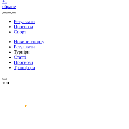
+
1
обране
Результати
Прогнози
Спорт
Новини спорту
Результати
Турніри
Статті
Прогнози
Трансфери
топ