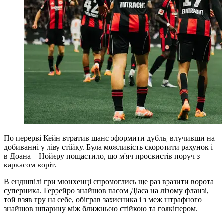
По перерві Кейн втратив шанс оформити дубль, влучивши на
добиванні у ліву стійку. Була можливість скоротити рахунок і
в Доана – Нойєру пощастило, що м'яч просвистів поруч з
каркасом воріт.
В ендшпілі гри мюнхенці спромоглись ще раз вразити ворота
суперника. Геррейро знайшов пасом Діаса на лівому фланзі,
той взяв гру на себе, обіграв захисника і з меж штрафного
знайшов шпарину між ближньою стійкою та голкіпером.