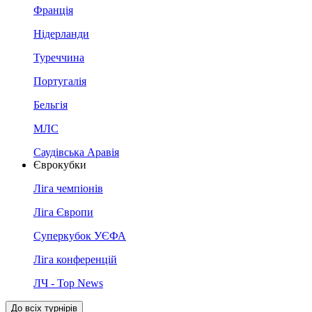
Франція
Нідерланди
Туреччина
Португалія
Бельгія
МЛС
Саудівська Аравія
Єврокубки
Ліга чемпіонів
Ліга Європи
Суперкубок УЄФА
Ліга конференцій
ЛЧ - Top News
До всіх турнірів