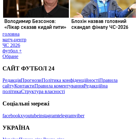
головна
матч-центр
ЧС 2026
футбол +
Обране
САЙТ ФУТБОЛ 24
Редакція
Прогнози
Політика конфіденційності
Правила
сайту
Контакти
Правила коментування
Редакційна
політика
Структура власності
Соціальні мережі
facebook
x
youtube
instagram
telegram
viber
УКРАЇНА