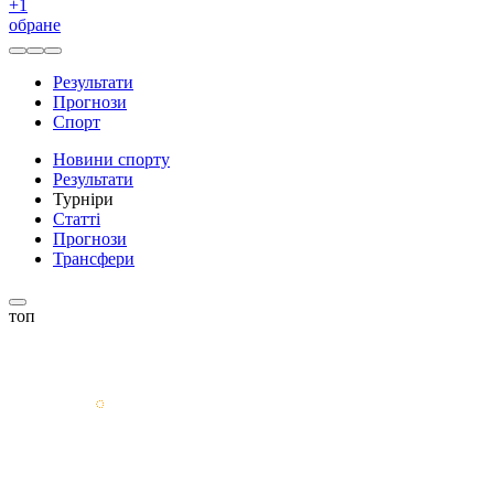
+
1
обране
Результати
Прогнози
Спорт
Новини спорту
Результати
Турніри
Статті
Прогнози
Трансфери
топ