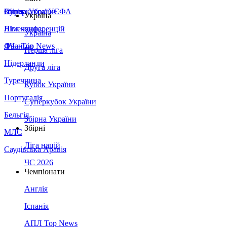
Збірна України
Італія
Суперкубок УЄФА
Україна
Німеччина
Ліга конференцій
Україна
Франція
ЛЧ - Top News
Перша ліга
Нідерланди
Друга ліга
Туреччина
Кубок України
Португалія
Суперкубок України
Бельгія
Збірна України
Збірні
МЛС
Ліга націй
Саудівська Аравія
ЧС 2026
Чемпіонати
Англія
Іспанія
АПЛ Top News