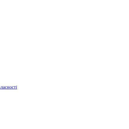
ласності