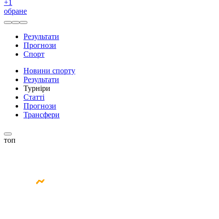
+
1
обране
Результати
Прогнози
Спорт
Новини спорту
Результати
Турніри
Статті
Прогнози
Трансфери
топ