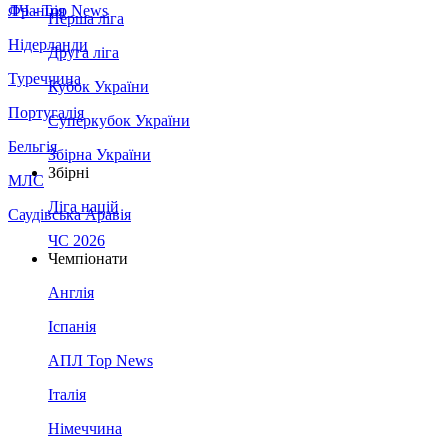
Франція
ЛЧ - Top News
Перша ліга
Нідерланди
Друга ліга
Туреччина
Кубок України
Португалія
Суперкубок України
Бельгія
Збірна України
Збірні
МЛС
Ліга націй
Саудівська Аравія
ЧС 2026
Чемпіонати
Англія
Іспанія
АПЛ Top News
Італія
Німеччина