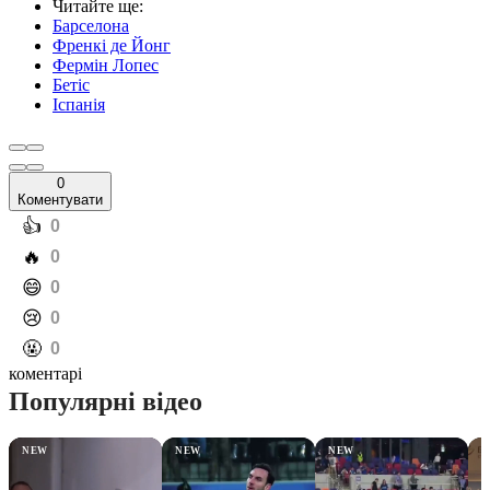
Читайте ще
:
Барселона
Френкі де Йонг
Фермін Лопес
Бетіс
Іспанія
0
Коментувати
️👍
0
️🔥
0
️😄
0
️😢
0
️🤬
0
коментарі