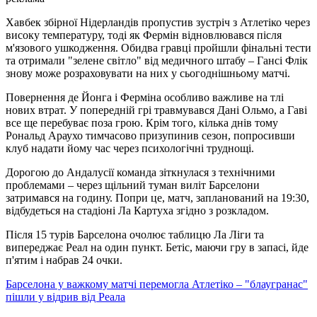
Хавбек збірної Нідерландів пропустив зустріч з Атлетіко через
високу температуру, тоді як Фермін відновлювався після
м'язового ушкодження. Обидва гравці пройшли фінальні тести
та отримали "зелене світло" від медичного штабу – Гансі Флік
знову може розраховувати на них у сьогоднішньому матчі.
Повернення де Йонга і Ферміна особливо важливе на тлі
нових втрат. У попередній грі травмувався Дані Ольмо, а Гаві
все ще перебуває поза грою. Крім того, кілька днів тому
Рональд Араухо тимчасово призупинив сезон, попросивши
клуб надати йому час через психологічні труднощі.
Дорогою до Андалусії команда зіткнулася з технічними
проблемами – через щільний туман виліт Барселони
затримався на годину. Попри це, матч, запланований на 19:30,
відбудеться на стадіоні Ла Картуха згідно з розкладом.
Після 15 турів Барселона очолює таблицю Ла Ліги та
випереджає Реал на один пункт. Бетіс, маючи гру в запасі, йде
п'ятим і набрав 24 очки.
Барселона у важкому матчі перемогла Атлетіко – "блаугранас"
пішли у відрив від Реала