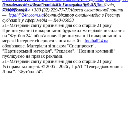
Ліга чемпіонів
Онлайн-медіа «Футбол 24»
Ліга Європи
Юнацька ліга УЄФА
пл. Галицька, буд. 15, м. Львів,
Ліга
конференцій
79008
Телефон +380 (32) 229-77-77
Адреса електронної пошти
—
legal@24tv.com.ua
Ідентифікатор онлайн-медіа в Реєстрі
суб’єктів у сфері медіа — R40-06058
21+
Матеріали сайту призначені для осіб старше 21 року
При цитуванні і використанні будь-яких матеріалів посилання
на "Футбол 24" обов'язкове. При цитуванні і використанні в
мережі Інтернет гіперпосилання на сайт
football24.ua
обов'язкове. Матеріали зі знаком "Спецпроект",
"Партнерський матеріал", "Реклама", "Новини компаній"
публікуємо на правах реклами.
21+
Матеріали сайту призначені для осіб старше 21 року
Усi права захищенi. © 2005 -
2026
, ПрАТ "Телерадіокомпанія
Люкс". "Футбол 24".