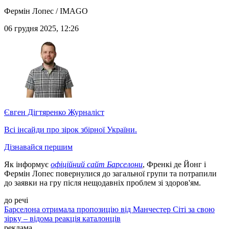
Фермін Лопес / IMAGO
06 грудня 2025, 12:26
Євген Дігтяренко
Журналіст
Всі інсайди про зірок збірної України.
Дізнавайся першим
Як інформує
офіційний сайт Барселони
, Френкі де Йонг і
Фермін Лопес повернулися до загальної групи та потрапили
до заявки на гру після нещодавніх проблем зі здоров'ям.
до речі
Барселона отримала пропозицію від Манчестер Сіті за свою
зірку – відома реакція каталонців
реклама