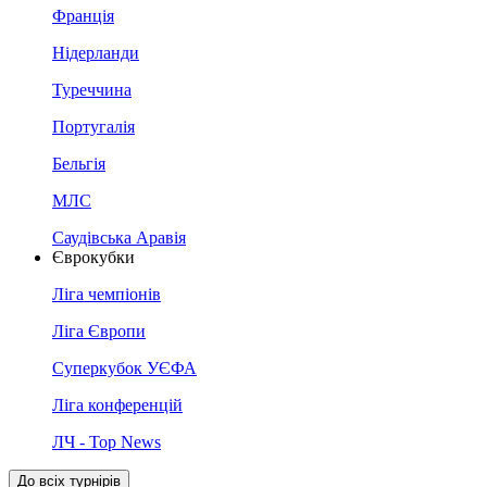
Франція
Нідерланди
Туреччина
Португалія
Бельгія
МЛС
Саудівська Аравія
Єврокубки
Ліга чемпіонів
Ліга Європи
Суперкубок УЄФА
Ліга конференцій
ЛЧ - Top News
До всіх турнірів