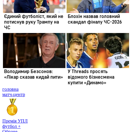
головна
матч-центр
Премія УПЛ
футбол +
Обране