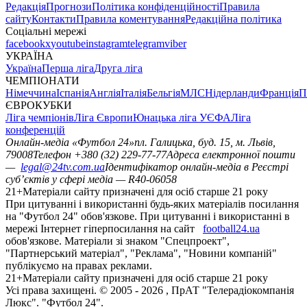
Редакція
Прогнози
Політика конфіденційності
Правила
сайту
Контакти
Правила коментування
Редакційна політика
Соціальні мережі
facebook
x
youtube
instagram
telegram
viber
УКРАЇНА
Україна
Перша ліга
Друга ліга
ЧЕМПІОНАТИ
Німеччина
Іспанія
Англія
Італія
Бельгія
МЛС
Нідерланди
Франція
П
ЄВРОКУБКИ
Ліга чемпіонів
Ліга Європи
Юнацька ліга УЄФА
Ліга
конференцій
Онлайн-медіа «Футбол 24»
пл. Галицька, буд. 15, м. Львів,
79008
Телефон +380 (32) 229-77-77
Адреса електронної пошти
—
legal@24tv.com.ua
Ідентифікатор онлайн-медіа в Реєстрі
суб’єктів у сфері медіа — R40-06058
21+
Матеріали сайту призначені для осіб старше 21 року
При цитуванні і використанні будь-яких матеріалів посилання
на "Футбол 24" обов'язкове. При цитуванні і використанні в
мережі Інтернет гіперпосилання на сайт
football24.ua
обов'язкове. Матеріали зі знаком "Спецпроект",
"Партнерський матеріал", "Реклама", "Новини компаній"
публікуємо на правах реклами.
21+
Матеріали сайту призначені для осіб старше 21 року
Усi права захищенi. © 2005 -
2026
, ПрАТ "Телерадіокомпанія
Люкс". "Футбол 24".