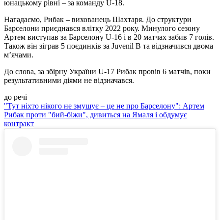
юнацькому рівні – за команду U-18.
Нагадаємо, Рибак – вихованець Шахтаря. До структури
Барселони приєднався влітку 2022 року. Минулого сезону
Артем виступав за Барселону U-16 і в 20 матчах забив 7 голів.
Також він зіграв 5 поєдинків за Juvenil B та відзначився двома
м’ячами.
До слова, за збірну України U-17 Рибак провів 6 матчів, поки
результативними діями не відзначався.
до речі
"Тут ніхто нікого не змушує – це не про Барселону": Артем
Рибак проти "бий-біжи", дивиться на Ямаля і обдумує
контракт