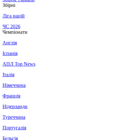
Збірні
Ліга націй
ЧС 2026
Чемпіонати
Англія
Іспанія
АПЛ Top News
Італія
Німеччина
Франція
Нідерланди
Туреччина
Португалія
Бельгія