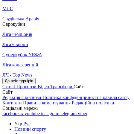
МЛС
Саудівська Аравія
Єврокубки
Ліга чемпіонів
Ліга Європи
Суперкубок УЄФА
Ліга конференцій
ЛЧ - Top News
До всіх турнірів
Статті
Прогнози
Відео
Трансфери
Сайт
Сайт
Редакція
Прогнози
Політика конфіденційності
Правила сайту
Контакти
Правила коментування
Редакційна політика
Соціальні мережі
facebook
x
youtube
instagram
telegram
viber
Укр
Рус
Новини спорту