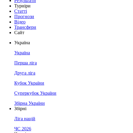
Результати
Турніри
Статті
Прогнози
Відео
Трансфери
Сайт
Україна
Україна
Перша ліга
Друга ліга
Кубок України
Суперкубок України
Збірна України
Збірні
Ліга націй
ЧС 2026