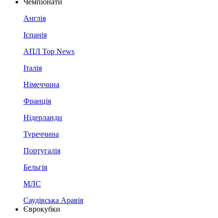
Чемпіонати
Англія
Іспанія
АПЛ Top News
Італія
Німеччина
Франція
Нідерланди
Туреччина
Португалія
Бельгія
МЛС
Саудівська Аравія
Єврокубки