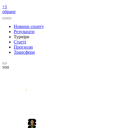
+
1
обране
Новини спорту
Результати
Турніри
Статті
Прогнози
Трансфери
топ