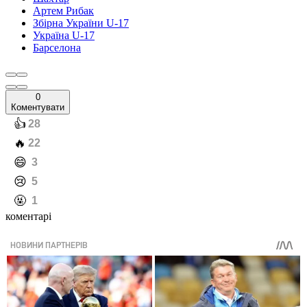
Артем Рибак
Збірна України U-17
Україна U-17
Барселона
0
Коментувати
️👍
28
️🔥
22
️😄
3
️😢
5
️🤬
1
коментарі