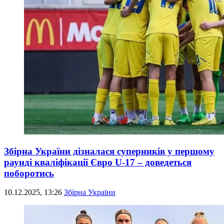
Збірна України дізналася суперників у першому
раунді кваліфікації Євро U-17 – доведеться
поборотись
10.12.2025, 13:26
Збірна України