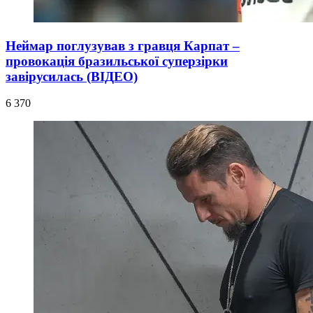
Неймар поглузував з гравця Карпат –
провокація бразильської суперзірки
завірусилась (ВІДЕО)
6 370