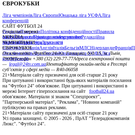
ЄВРОКУБКИ
Ліга чемпіонів
Ліга Європи
Юнацька ліга УЄФА
Ліга
конференцій
САЙТ ФУТБОЛ 24
Редакція
Соціальні мережі
Прогнози
Політика конфіденційності
Правила
сайту
facebook
УКРАЇНА
Контакти
x
youtube
Правила коментування
instagram
telegram
viber
Редакційна
політика
Україна
ЧЕМПІОНАТИ
Перша ліга
Структура власності
Друга ліга
Німеччина
ЄВРОКУБКИ
Іспанія
Англія
Італія
Бельгія
МЛС
Нідерланди
Франція
П
Ліга чемпіонів
Онлайн-медіа «Футбол 24»
Ліга Європи
Юнацька ліга УЄФА
пл. Галицька, буд. 15, м. Львів,
Ліга
конференцій
79008
Телефон +380 (32) 229-77-77
Адреса електронної пошти
—
legal@24tv.com.ua
Ідентифікатор онлайн-медіа в Реєстрі
суб’єктів у сфері медіа — R40-06058
21+
Матеріали сайту призначені для осіб старше 21 року
При цитуванні і використанні будь-яких матеріалів посилання
на "Футбол 24" обов'язкове. При цитуванні і використанні в
мережі Інтернет гіперпосилання на сайт
football24.ua
обов'язкове. Матеріали зі знаком "Спецпроект",
"Партнерський матеріал", "Реклама", "Новини компаній"
публікуємо на правах реклами.
21+
Матеріали сайту призначені для осіб старше 21 року
Усi права захищенi. © 2005 -
2026
, ПрАТ "Телерадіокомпанія
Люкс". "Футбол 24".