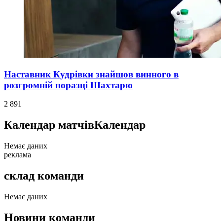
Наставник Кудрівки знайшов винного в
розгромній поразці Шахтарю
2 891
Календар матчів
Календар
Немає даних
реклама
склад команди
Немає даних
Новини команди