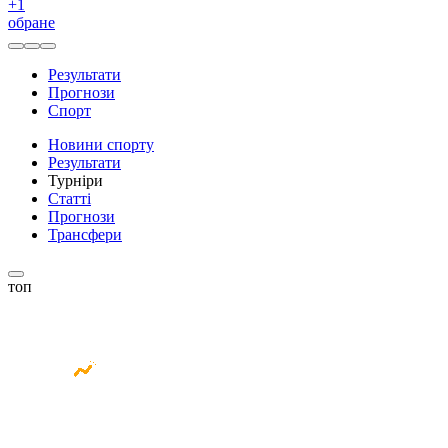
+
1
обране
Результати
Прогнози
Спорт
Новини спорту
Результати
Турніри
Статті
Прогнози
Трансфери
топ