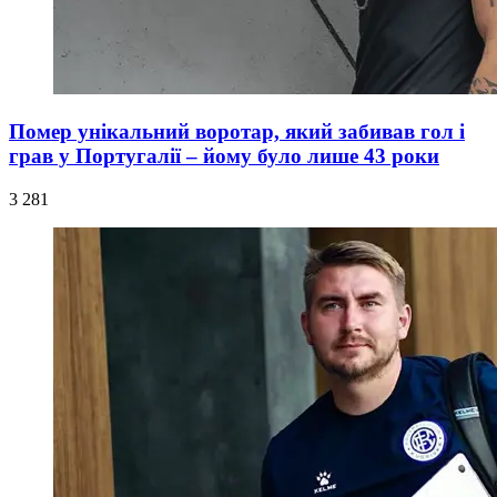
Помер унікальний воротар, який забивав гол і
грав у Португалії – йому було лише 43 роки
3 281