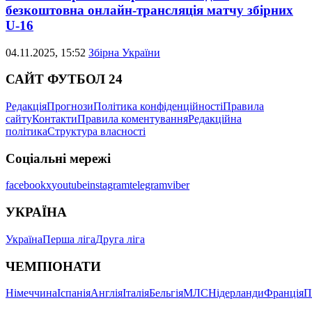
безкоштовна онлайн-трансляція матчу збірних
U-16
04.11.2025, 15:52
Збірна України
САЙТ ФУТБОЛ 24
Редакція
Прогнози
Політика конфіденційності
Правила
сайту
Контакти
Правила коментування
Редакційна
політика
Структура власності
Соціальні мережі
facebook
x
youtube
instagram
telegram
viber
УКРАЇНА
Україна
Перша ліга
Друга ліга
ЧЕМПІОНАТИ
Німеччина
Іспанія
Англія
Італія
Бельгія
МЛС
Нідерланди
Франція
П