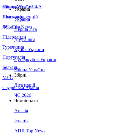
Збірна України
Італія
Суперкубок УЄФА
Україна
Німеччина
Ліга конференцій
Україна
Франція
ЛЧ - Top News
Перша ліга
Нідерланди
Друга ліга
Туреччина
Кубок України
Португалія
Суперкубок України
Бельгія
Збірна України
Збірні
МЛС
Ліга націй
Саудівська Аравія
ЧС 2026
Чемпіонати
Англія
Іспанія
АПЛ Top News