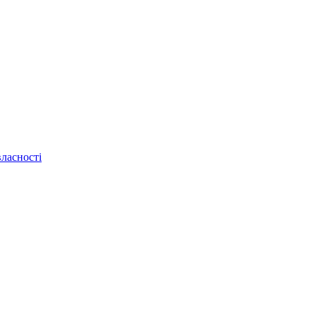
ласності