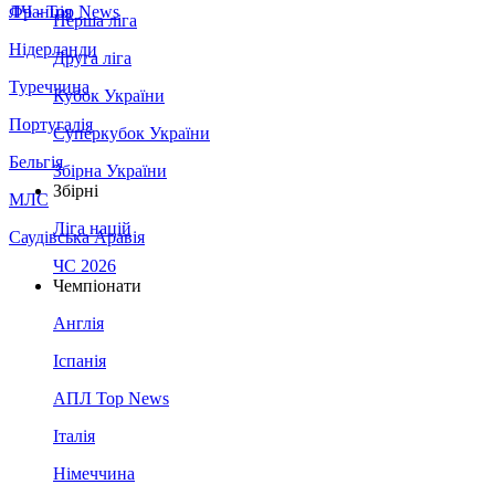
Франція
ЛЧ - Top News
Перша ліга
Нідерланди
Друга ліга
Туреччина
Кубок України
Португалія
Суперкубок України
Бельгія
Збірна України
Збірні
МЛС
Ліга націй
Саудівська Аравія
ЧС 2026
Чемпіонати
Англія
Іспанія
АПЛ Top News
Італія
Німеччина