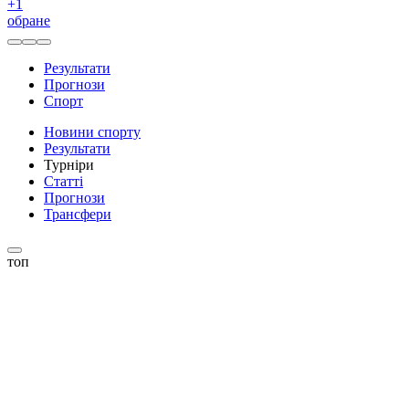
+
1
обране
Результати
Прогнози
Спорт
Новини спорту
Результати
Турніри
Статті
Прогнози
Трансфери
топ