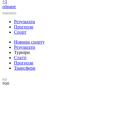
+
1
обране
Результати
Прогнози
Спорт
Новини спорту
Результати
Турніри
Статті
Прогнози
Трансфери
топ