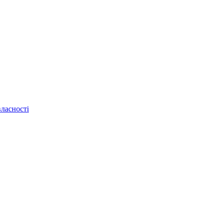
ласності