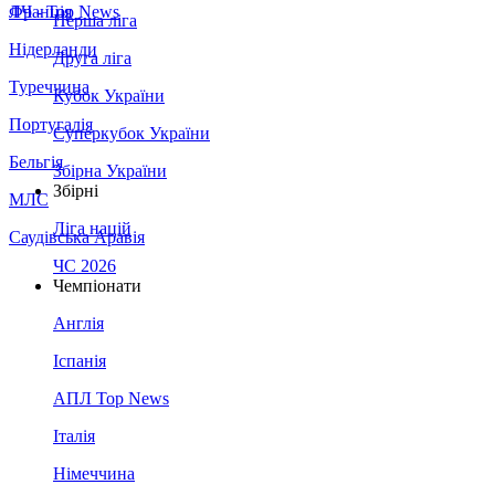
Франція
ЛЧ - Top News
Перша ліга
Нідерланди
Друга ліга
Туреччина
Кубок України
Португалія
Суперкубок України
Бельгія
Збірна України
Збірні
МЛС
Ліга націй
Саудівська Аравія
ЧС 2026
Чемпіонати
Англія
Іспанія
АПЛ Top News
Італія
Німеччина