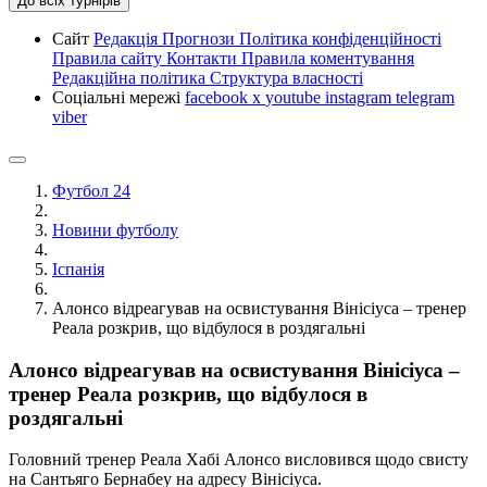
До всіх турнірів
Сайт
Редакція
Прогнози
Політика конфіденційності
Правила сайту
Контакти
Правила коментування
Редакційна політика
Структура власності
Соціальні мережі
facebook
x
youtube
instagram
telegram
viber
Футбол 24
Новини футболу
Іспанія
Алонсо відреагував на освистування Вінісіуса – тренер
Реала розкрив, що відбулося в роздягальні
Алонсо відреагував на освистування Вінісіуса –
тренер Реала розкрив, що відбулося в
роздягальні
Головний тренер Реала Хабі Алонсо висловився щодо свисту
на Сантьяго Бернабеу на адресу Вінісіуса.