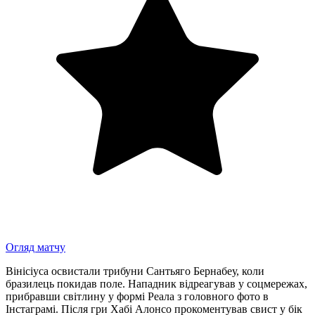
Огляд матчу
Вінісіуса освистали трибуни Сантьяго Бернабеу, коли
бразилець покидав поле. Нападник відреагував у соцмережах,
прибравши світлину у формі Реала з головного фото в
Інстаграмі. Після гри Хабі Алонсо прокоментував свист у бік