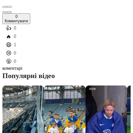
0
Коментувати
️👍
0
️🔥
0
️😄
1
️😢
0
️🤬
0
коментарі