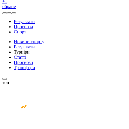
+
1
обране
Результати
Прогнози
Спорт
Новини спорту
Результати
Турніри
Статті
Прогнози
Трансфери
топ