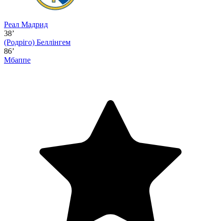
Реал Мадрид
38’
(Родріго)
Беллінгем
86’
Мбаппе