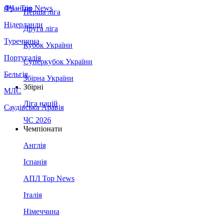
Франція
ЛЧ - Top News
Перша ліга
Нідерланди
Друга ліга
Туреччина
Кубок України
Португалія
Суперкубок України
Бельгія
Збірна України
Збірні
МЛС
Ліга націй
Саудівська Аравія
ЧС 2026
Чемпіонати
Англія
Іспанія
АПЛ Top News
Італія
Німеччина