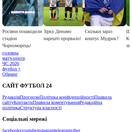
головна
матч-центр
ЧС 2026
футбол +
Обране
САЙТ ФУТБОЛ 24
Редакція
Прогнози
Політика конфіденційності
Правила
сайту
Контакти
Правила коментування
Редакційна
політика
Структура власності
Соціальні мережі
facebook
x
youtube
instagram
telegram
viber