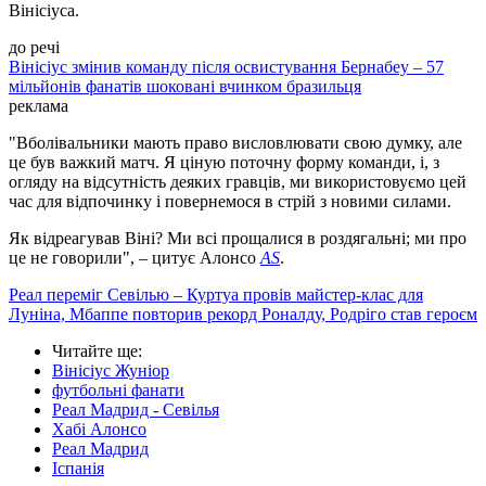
Вінісіуса.
до речі
Вінісіус змінив команду після освистування Бернабеу – 57
мільйонів фанатів шоковані вчинком бразильця
реклама
"Вболівальники мають право висловлювати свою думку, але
це був важкий матч. Я ціную поточну форму команди, і, з
огляду на відсутність деяких гравців, ми використовуємо цей
час для відпочинку і повернемося в стрій з новими силами.
Як відреагував Віні? Ми всі прощалися в роздягальні; ми про
це не говорили", – цитує Алонсо
AS
.
Реал переміг Севілью – Куртуа провів майстер-клас для
Луніна, Мбаппе повторив рекорд Роналду, Родріго став героєм
Читайте ще
:
Вінісіус Жуніор
футбольні фанати
Реал Мадрид - Севілья
Хабі Алонсо
Реал Мадрид
Іспанія