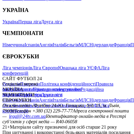
УКРАЇНА
Україна
Перша ліга
Друга ліга
ЧЕМПІОНАТИ
Німеччина
Іспанія
Англія
Італія
Бельгія
МЛС
Нідерланди
Франція
П
ЄВРОКУБКИ
Ліга чемпіонів
Ліга Європи
Юнацька ліга УЄФА
Ліга
конференцій
САЙТ ФУТБОЛ 24
Редакція
Соціальні мережі
Прогнози
Політика конфіденційності
Правила
сайту
facebook
УКРАЇНА
Контакти
x
youtube
Правила коментування
instagram
telegram
viber
Редакційна
політика
Україна
ЧЕМПІОНАТИ
Перша ліга
Структура власності
Друга ліга
Німеччина
ЄВРОКУБКИ
Іспанія
Англія
Італія
Бельгія
МЛС
Нідерланди
Франція
П
Ліга чемпіонів
Онлайн-медіа «Футбол 24»
Ліга Європи
Юнацька ліга УЄФА
пл. Галицька, буд. 15, м. Львів,
Ліга
конференцій
79008
Телефон +380 (32) 229-77-77
Адреса електронної пошти
—
legal@24tv.com.ua
Ідентифікатор онлайн-медіа в Реєстрі
суб’єктів у сфері медіа — R40-06058
21+
Матеріали сайту призначені для осіб старше 21 року
При цитуванні і використанні будь-яких матеріалів посилання