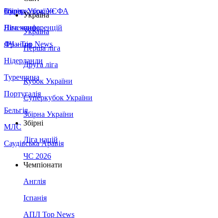
Збірна України
Італія
Суперкубок УЄФА
Україна
Німеччина
Ліга конференцій
Україна
Франція
ЛЧ - Top News
Перша ліга
Нідерланди
Друга ліга
Туреччина
Кубок України
Португалія
Суперкубок України
Бельгія
Збірна України
Збірні
МЛС
Ліга націй
Саудівська Аравія
ЧС 2026
Чемпіонати
Англія
Іспанія
АПЛ Top News