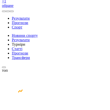
+
1
обране
Результати
Прогнози
Спорт
Новини спорту
Результати
Турніри
Статті
Прогнози
Трансфери
топ