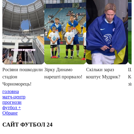
головна
матч-центр
прогнози
футбол +
Обране
САЙТ ФУТБОЛ 24