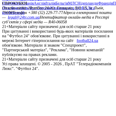
Німеччина
ЄВРОКУБКИ
Іспанія
Англія
Італія
Бельгія
МЛС
Нідерланди
Франція
П
Ліга чемпіонів
Онлайн-медіа «Футбол 24»
Ліга Європи
Юнацька ліга УЄФА
пл. Галицька, буд. 15, м. Львів,
Ліга
конференцій
79008
Телефон +380 (32) 229-77-77
Адреса електронної пошти
—
legal@24tv.com.ua
Ідентифікатор онлайн-медіа в Реєстрі
суб’єктів у сфері медіа — R40-06058
21+
Матеріали сайту призначені для осіб старше 21 року
При цитуванні і використанні будь-яких матеріалів посилання
на "Футбол 24" обов'язкове. При цитуванні і використанні в
мережі Інтернет гіперпосилання на сайт
football24.ua
обов'язкове. Матеріали зі знаком "Спецпроект",
"Партнерський матеріал", "Реклама", "Новини компаній"
публікуємо на правах реклами.
21+
Матеріали сайту призначені для осіб старше 21 року
Усi права захищенi. © 2005 -
2026
, ПрАТ "Телерадіокомпанія
Люкс". "Футбол 24".