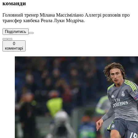
команди
Головний тренер Мілана Массіміліано Аллегрі розповів про
трансфер хавбека Реала Луки Модріча.
Поділитись
0
коментарі