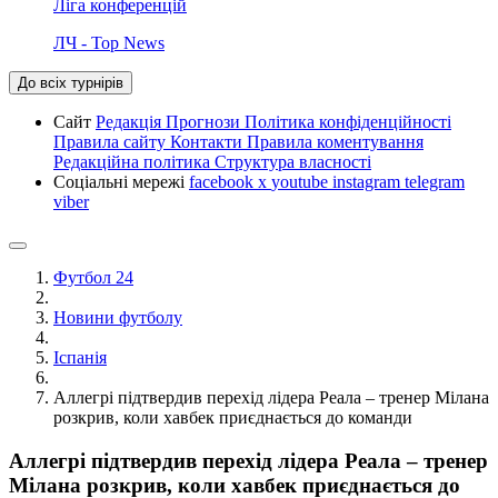
Ліга конференцій
ЛЧ - Top News
До всіх турнірів
Сайт
Редакція
Прогнози
Політика конфіденційності
Правила сайту
Контакти
Правила коментування
Редакційна політика
Структура власності
Соціальні мережі
facebook
x
youtube
instagram
telegram
viber
Футбол 24
Новини футболу
Іспанія
Аллегрі підтвердив перехід лідера Реала – тренер Мілана
розкрив, коли хавбек приєднається до команди
Аллегрі підтвердив перехід лідера Реала – тренер
Мілана розкрив, коли хавбек приєднається до