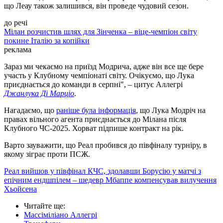
що Леау також залишився, він проведе чудовий сезон.
до речі
Мілан розчистив шлях для Зінченка – віце-чемпіон світу
покине Італію за копійки
реклама
Зараз ми чекаємо на приїзд Модрича, адже він все ще бере
участь у Клубному чемпіонаті світу. Очікуємо, що Лука
приєднається до команди в серпні", – цитує Аллегрі
Джанлука Ді Марціо
.
Нагадаємо, що
раніше була інформація
, що Лука Модріч на
правах вільного агента приєднається до Мілана після
Клубного ЧС-2025. Хорват підпише контракт на рік.
Варто зауважити, що Реал пробився до півфіналу турніру, в
якому зіграє проти ПСЖ.
Реал вийшов у півфінал КЧС, здолавши Борусію у матчі з
епічним ендшпілем – шедевр Мбаппе компенсував вилучення
Хьойсена
Читайте ще
:
Массіміліано Аллегрі