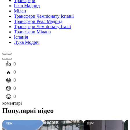
Трансфери
Реал Мадрид
Мілан
Трансфери Чемпіонату Іспанії
Трансфери Реал Мадрид
Трансфери Чемпіонату Італії
Трансфери Мілана
Іспанія
Лука Модріч
️👍
0
️🔥
0
️😄
0
️😢
0
️🤬
0
коментарі