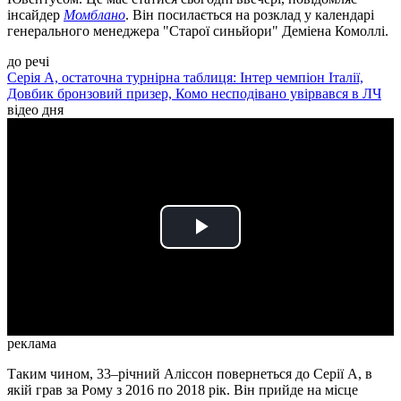
інсайдер
Момблано
. Він посилається на розклад у календарі
генерального менеджера "Старої синьйори" Деміена Комоллі.
до речі
Серія А, остаточна турнірна таблиця: Інтер чемпіон Італії,
Довбик бронзовий призер, Комо несподівано увірвався в ЛЧ
відео дня
Play
Video
реклама
Таким чином, 33–річний Аліссон повернеться до Серії А, в
якій грав за Рому з 2016 по 2018 рік. Він прийде на місце