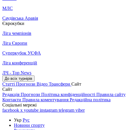
МЛС
Саудівська Аравія
Єврокубки
Ліга чемпіонів
Ліга Європи
Суперкубок УЄФА
Ліга конференцій
ЛЧ - Top News
До всіх турнірів
Статті
Прогнози
Відео
Трансфери
Сайт
Сайт
Редакція
Прогнози
Політика конфіденційності
Правила сайту
Контакти
Правила коментування
Редакційна політика
Соціальні мережі
facebook
x
youtube
instagram
telegram
viber
Укр
Рус
Новини спорту