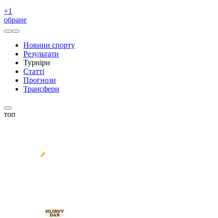
+
1
обране
Новини спорту
Результати
Турніри
Статті
Прогнози
Трансфери
топ