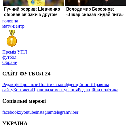
головна
матч-центр
Премія УПЛ
футбол +
Обране
САЙТ ФУТБОЛ 24
Редакція
Прогнози
Політика конфіденційності
Правила
сайту
Контакти
Правила коментування
Редакційна політика
Соціальні мережі
facebook
x
youtube
instagram
telegram
viber
УКРАЇНА