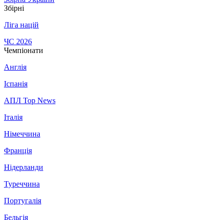
Збірні
Ліга націй
ЧС 2026
Чемпіонати
Англія
Іспанія
АПЛ Top News
Італія
Німеччина
Франція
Нідерланди
Туреччина
Португалія
Бельгія