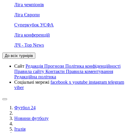
Ліга чемпіонів
Ліга Європи
Суперкубок УЄФА
Ліга конференцій
ЛЧ - Top News
До всіх турнірів
Сайт
Редакція
Прогнози
Політика конфіденційності
Правила сайту
Контакти
Правила коментування
Редакційна політика
Соціальні мережі
facebook
x
youtube
instagram
telegram
viber
Футбол 24
Новини футболу
Італія