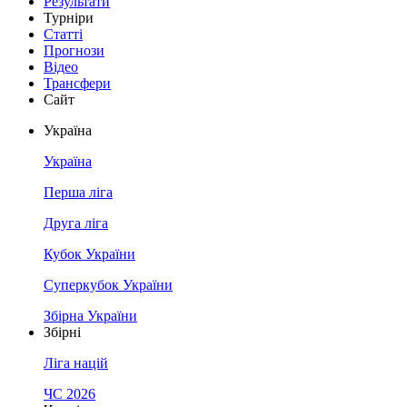
Результати
Турніри
Статті
Прогнози
Відео
Трансфери
Сайт
Україна
Україна
Перша ліга
Друга ліга
Кубок України
Суперкубок України
Збірна України
Збірні
Ліга націй
ЧС 2026