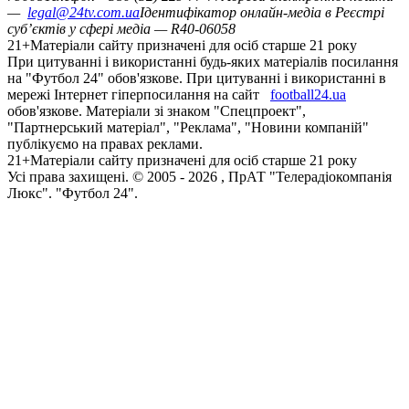
—
legal@24tv.com.ua
Ідентифікатор онлайн-медіа в Реєстрі
суб’єктів у сфері медіа — R40-06058
21+
Матеріали сайту призначені для осіб старше 21 року
При цитуванні і використанні будь-яких матеріалів посилання
на "Футбол 24" обов'язкове. При цитуванні і використанні в
мережі Інтернет гіперпосилання на сайт
football24.ua
обов'язкове. Матеріали зі знаком "Спецпроект",
"Партнерський матеріал", "Реклама", "Новини компаній"
публікуємо на правах реклами.
21+
Матеріали сайту призначені для осіб старше 21 року
Усi права захищенi. © 2005 -
2026
, ПрАТ "Телерадіокомпанія
Люкс". "Футбол 24".