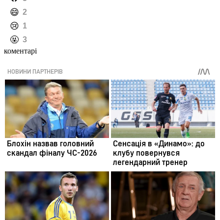
️😄
2
️😢
1
️🤬
3
коментарі