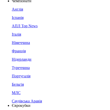
Чемпіонати
Англія
Іспанія
АПЛ Top News
Італія
Німеччина
Франція
Нідерланди
Туреччина
Португалія
Бельгія
МЛС
Саудівська Аравія
Єврокубки