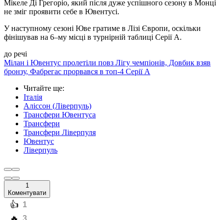
Мікеле Ді Грегоріо, який після дуже успішного сезону в Монці
не зміг проявити себе в Ювентусі.
У наступному сезоні Юве гратиме в Лізі Європи, оскільки
фінішував на 6–му місці в турнірній таблиці Серії А.
до речі
Мілан і Ювентус пролетіли повз Лігу чемпіонів, Довбик взяв
бронзу, Фабрегас прорвався в топ-4 Серії А
Читайте ще
:
Італія
Аліссон (Ліверпуль)
Трансфери Ювентуса
Трансфери
Трансфери Ліверпуля
Ювентус
Ліверпуль
1
Коментувати
️👍
1
️🔥
3