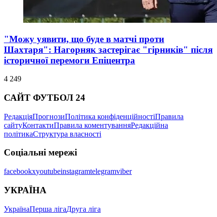
"Можу уявити, що буде в матчі проти
Шахтаря": Нагорняк застерігає "гірників" після
історичної перемоги Епіцентра
4 249
САЙТ ФУТБОЛ 24
Редакція
Прогнози
Політика конфіденційності
Правила
сайту
Контакти
Правила коментування
Редакційна
політика
Структура власності
Соціальні мережі
facebook
x
youtube
instagram
telegram
viber
УКРАЇНА
Україна
Перша ліга
Друга ліга