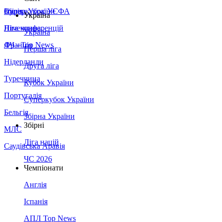
Збірна України
Італія
Суперкубок УЄФА
Україна
Німеччина
Ліга конференцій
Україна
Франція
ЛЧ - Top News
Перша ліга
Нідерланди
Друга ліга
Туреччина
Кубок України
Португалія
Суперкубок України
Бельгія
Збірна України
Збірні
МЛС
Ліга націй
Саудівська Аравія
ЧС 2026
Чемпіонати
Англія
Іспанія
АПЛ Top News