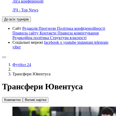
Ліга конференцій
ЛЧ - Top News
До всіх турнірів
Сайт
Редакція
Прогнози
Політика конфіденційності
Правила сайту
Контакти
Правила коментування
Редакційна політика
Структура власності
Соціальні мережі
facebook
x
youtube
instagram
telegram
viber
Футбол 24
Трансфери Ювентуса
Трансфери Ювентуса
Компактно
Великі картки