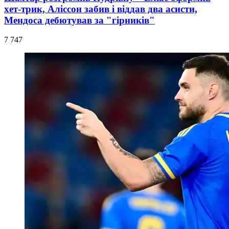
хет-трик, Аліссон забив і віддав два асисти,
Мендоса дебютував за "гірників"
7 747