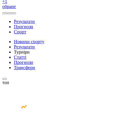
+
1
обране
Результати
Прогнози
Спорт
Новини спорту
Результати
Турніри
Статті
Прогнози
Трансфери
топ