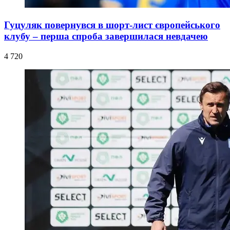
Гуцуляк повернувся в шорт-лист європейського
клубу – перша спроба завершилася невдачею
4 720