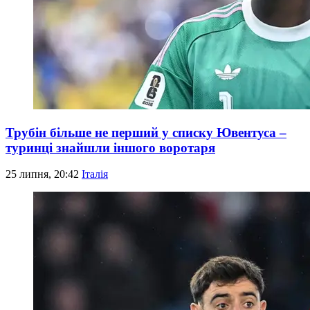
Трубін більше не перший у списку Ювентуса –
туринці знайшли іншого воротаря
25 липня, 20:42
Італія