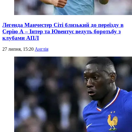
Легенда Манчестер Сіті близький до переїзду в
Серію А – Інтер та Ювентус ведуть боротьбу з
клубами АПЛ
27 липня, 15:20
Англія