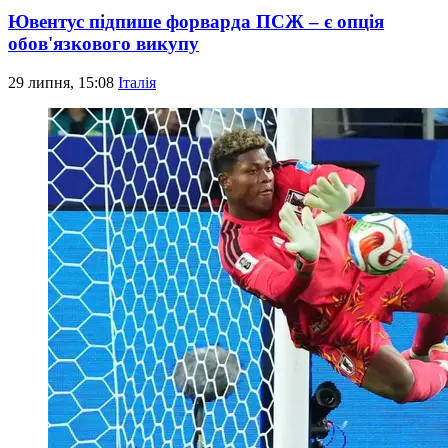
Ювентус підпише форварда ПСЖ – є опція
обов'язкового викупу
29 липня, 15:08
Італія