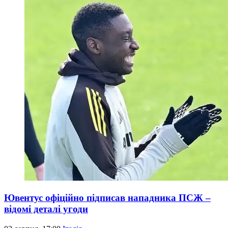
Ювентус офіційно підписав нападника ПСЖ –
відомі деталі угоди