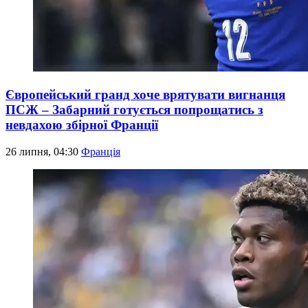
Європейський гранд хоче врятувати вигнанця
ПСЖ – Забарний готується попрощатись з
невдахою збірної Франції
26 липня, 04:30
Франція