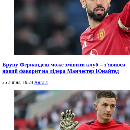
Бруну Фернандеш може змінити клуб – з'явився
новий фаворит на лідера Манчестер Юнайтед
25 липня, 19:24
Англія