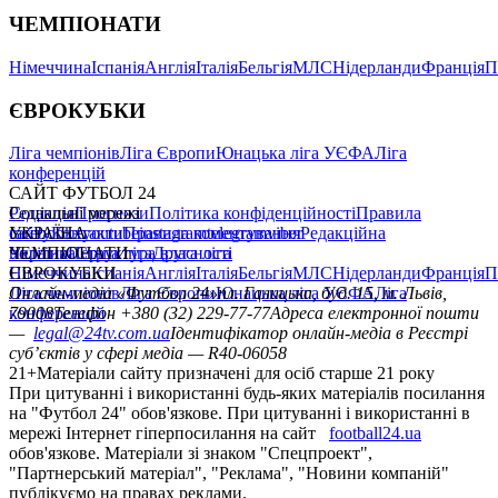
ЧЕМПІОНАТИ
Німеччина
Іспанія
Англія
Італія
Бельгія
МЛС
Нідерланди
Франція
П
ЄВРОКУБКИ
Ліга чемпіонів
Ліга Європи
Юнацька ліга УЄФА
Ліга
конференцій
САЙТ ФУТБОЛ 24
Редакція
Соціальні мережі
Прогнози
Політика конфіденційності
Правила
сайту
facebook
УКРАЇНА
Контакти
x
youtube
Правила коментування
instagram
telegram
viber
Редакційна
політика
Україна
ЧЕМПІОНАТИ
Перша ліга
Структура власності
Друга ліга
Німеччина
ЄВРОКУБКИ
Іспанія
Англія
Італія
Бельгія
МЛС
Нідерланди
Франція
П
Ліга чемпіонів
Онлайн-медіа «Футбол 24»
Ліга Європи
Юнацька ліга УЄФА
пл. Галицька, буд. 15, м. Львів,
Ліга
конференцій
79008
Телефон +380 (32) 229-77-77
Адреса електронної пошти
—
legal@24tv.com.ua
Ідентифікатор онлайн-медіа в Реєстрі
суб’єктів у сфері медіа — R40-06058
21+
Матеріали сайту призначені для осіб старше 21 року
При цитуванні і використанні будь-яких матеріалів посилання
на "Футбол 24" обов'язкове. При цитуванні і використанні в
мережі Інтернет гіперпосилання на сайт
football24.ua
обов'язкове. Матеріали зі знаком "Спецпроект",
"Партнерський матеріал", "Реклама", "Новини компаній"
публікуємо на правах реклами.