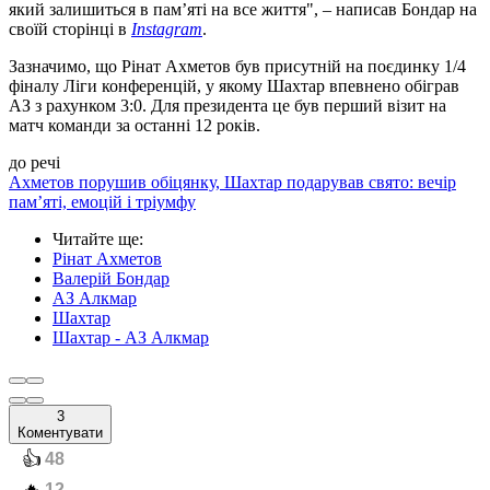
який залишиться в пам’яті на все життя", – написав Бондар на
своїй сторінці в
Instagram
.
Зазначимо, що Рінат Ахметов був присутній на поєдинку 1/4
фіналу Ліги конференцій, у якому Шахтар впевнено обіграв
АЗ з рахунком 3:0. Для президента це був перший візит на
матч команди за останні 12 років.
до речі
Ахметов порушив обіцянку, Шахтар подарував свято: вечір
пам’яті, емоцій і тріумфу
Читайте ще
:
Рінат Ахметов
Валерій Бондар
АЗ Алкмар
Шахтар
Шахтар - АЗ Алкмар
3
Коментувати
️👍
48
12