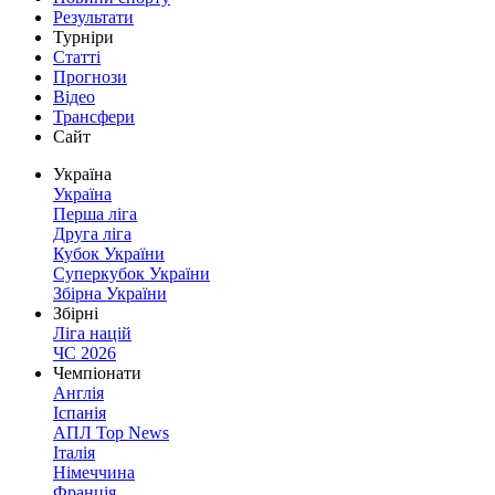
Результати
Турніри
Статті
Прогнози
Відео
Трансфери
Сайт
Україна
Україна
Перша ліга
Друга ліга
Кубок України
Суперкубок України
Збірна України
Збірні
Ліга націй
ЧС 2026
Чемпіонати
Англія
Іспанія
АПЛ Top News
Італія
Німеччина
Франція