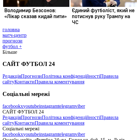
головна
матч-центр
прогнози
футбол +
Більше
САЙТ ФУТБОЛ 24
Редакція
Прогнози
Політика конфіденційності
Правила
сайту
Контакти
Правила коментування
Соціальні мережі
facebook
x
youtube
instagram
telegram
viber
САЙТ ФУТБОЛ 24
Редакція
Прогнози
Політика конфіденційності
Правила
сайту
Контакти
Правила коментування
Соціальні мережі
facebook
x
youtube
instagram
telegram
viber
Онлайн-медіа «Футбол 24»
пл. Галицька, буд. 15, м. Львів,