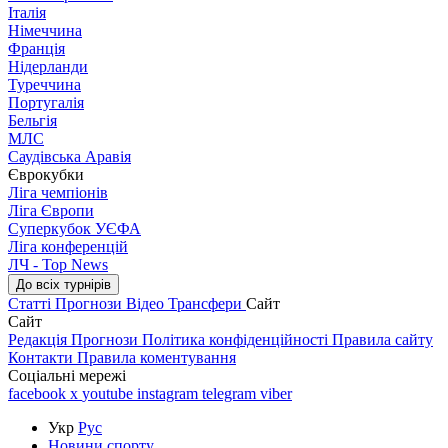
Італія
Німеччина
Франція
Нідерланди
Туреччина
Португалія
Бельгія
МЛС
Саудівська Аравія
Єврокубки
Ліга чемпіонів
Ліга Європи
Суперкубок УЄФА
Ліга конференцій
ЛЧ - Top News
До всіх турнірів
Статті
Прогнози
Відео
Трансфери
Сайт
Сайт
Редакція
Прогнози
Політика конфіденційності
Правила сайту
Контакти
Правила коментування
Соціальні мережі
facebook
x
youtube
instagram
telegram
viber
Укр
Рус
Новини спорту