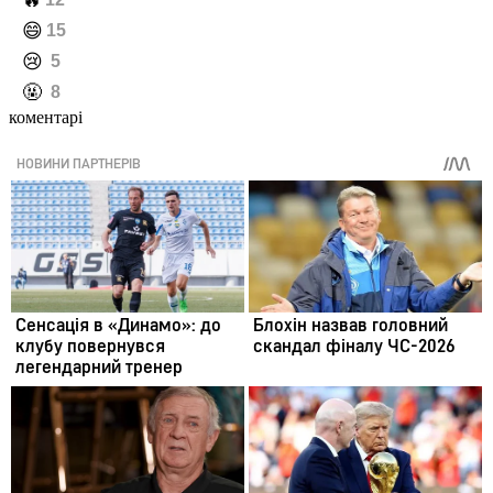
️🔥
️😄
15
️😢
5
️🤬
8
коментарі