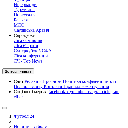
Нідерланди
Туреччина
Португалія
Бельгія
МЛС
Саудівська Аравія
Єврокубки
Ліга чемпіонів
Ліга Європи
Суперкубок УЄФА
Ліга конференцій
ЛЧ - Top News
До всіх турнірів
Сайт
Редакція
Прогнози
Політика конфіденційності
Правила сайту
Контакти
Правила коментування
Соціальні мережі
facebook
x
youtube
instagram
telegram
viber
Футбол 24
Новини футболу