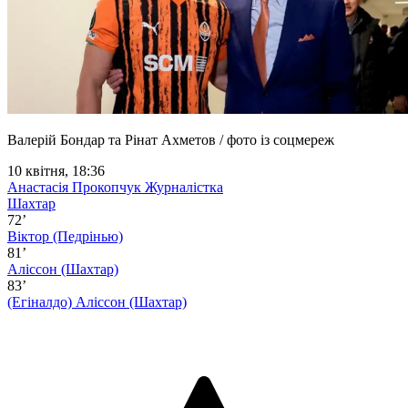
Валерій Бондар та Рінат Ахметов / фото із соцмереж
10 квітня, 18:36
Анастасія Прокопчук
Журналістка
Шахтар
72’
Віктор (Педрінью)
81’
Аліссон (Шахтар)
83’
(Егіналдо)
Аліссон (Шахтар)