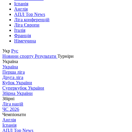
Іспанія
Англія
АПЛ Top News
Ліга конференцій
Ліга Європи
Італія
Франція
Німеччина
Укр
Рус
Новини спорту
Результати
Турніри
Україна
Україна
Перша ліга
Друга ліга
Кубок України
Суперкубок України
Збірна України
Збірні
Ліга націй
ЧС 2026
Чемпіонати
Англія
Іспанія
АПЛ Top News