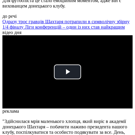
Для футболіста це стало емоційним моментом, адже він є
вихованцем донецького клубу.
до речі
Одразу троє гравців Шахтаря потрапили в символічну збірну
1/4 фіналу Ліги конференцій – один із них став найкращим
відео дня
Play
Video
реклама
"Здійснилася мрія маленького хлопця, який виріс в академії
донецького Шахтаря – побачити наживо президента нашого
клубу, поспілкуватися та особисто подякувати за все. День,