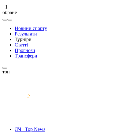
+
1
обране
Новини спорту
Результати
Турніри
Статті
Прогнози
Трансфери
топ
ЛЧ - Top News