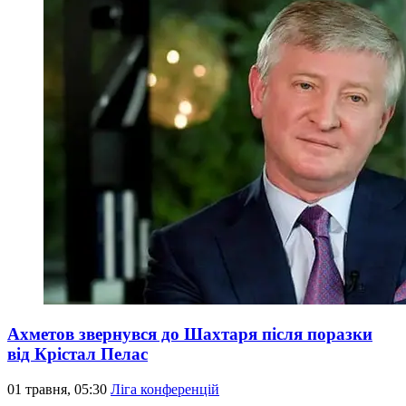
Ахметов звернувся до Шахтаря після поразки
від Крістал Пелас
01 травня, 05:30
Ліга конференцій