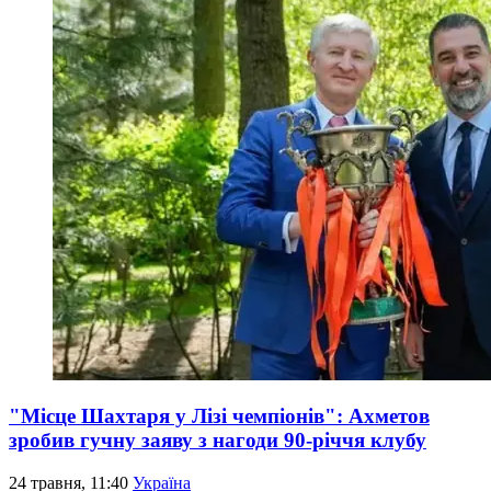
"Місце Шахтаря у Лізі чемпіонів": Ахметов
зробив гучну заяву з нагоди 90-річчя клубу
24 травня, 11:40
Україна