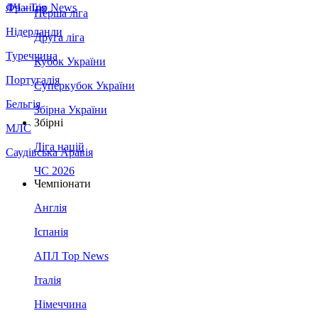
Франція
ЛЧ - Top News
Перша ліга
Нідерланди
Друга ліга
Туреччина
Кубок України
Португалія
Суперкубок України
Бельгія
Збірна України
Збірні
МЛС
Ліга націй
Саудівська Аравія
ЧС 2026
Чемпіонати
Англія
Іспанія
АПЛ Top News
Італія
Німеччина