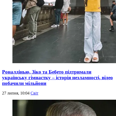
Роналдінью, Зіко та Бебето підтримали
українську гімнастку – історія незламності, відео
побачили мільйони
27 липня, 10:04
Світ