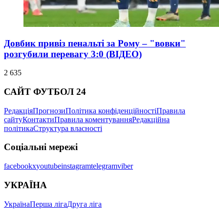
Довбик привіз пенальті за Рому – "вовки"
розгубили перевагу 3:0 (ВІДЕО)
2 635
САЙТ ФУТБОЛ 24
Редакція
Прогнози
Політика конфіденційності
Правила
сайту
Контакти
Правила коментування
Редакційна
політика
Структура власності
Соціальні мережі
facebook
x
youtube
instagram
telegram
viber
УКРАЇНА
Україна
Перша ліга
Друга ліга