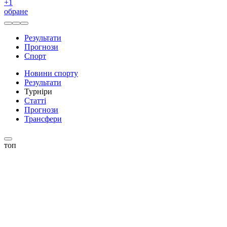
+
1
обране
Результати
Прогнози
Спорт
Новини спорту
Результати
Турніри
Статті
Прогнози
Трансфери
топ