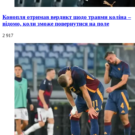
Конопля отримав вердикт щодо травми коліна –
відомо, коли зможе повернутися на поле
2 917