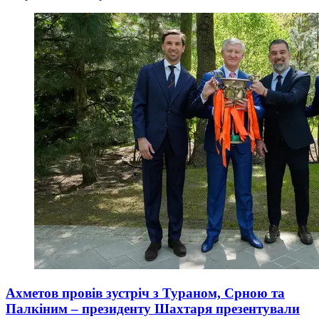
Ахметов провів зустріч з Тураном, Срною та
Палкіним – президенту Шахтаря презентували