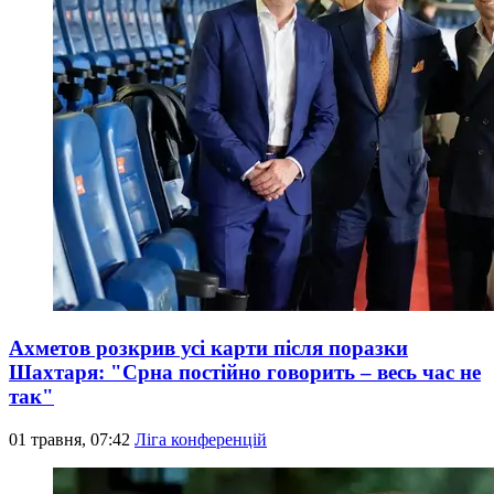
Ахметов розкрив усі карти після поразки
Шахтаря: "Срна постійно говорить – весь час не
так"
01 травня, 07:42
Ліга конференцій