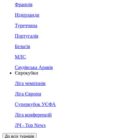
Франція
Нідерланди
Туреччина
Португалія
Бельгія
МЛС
Саудівська Аравія
Єврокубки
Ліга чемпіонів
Ліга Європи
Суперкубок УЄФА
Ліга конференцій
ЛЧ - Top News
До всіх турнірів