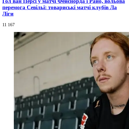
Гол ван Персі у матчі Фейєнорда і Райо, вольова
перемога Севільї: товариські матчі клубів Ла
Ліги
11 167