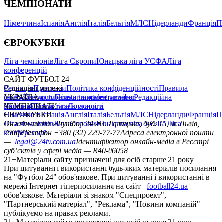
ЧЕМПІОНАТИ
Німеччина
Іспанія
Англія
Італія
Бельгія
МЛС
Нідерланди
Франція
П
ЄВРОКУБКИ
Ліга чемпіонів
Ліга Європи
Юнацька ліга УЄФА
Ліга
конференцій
САЙТ ФУТБОЛ 24
Редакція
Соціальні мережі
Прогнози
Політика конфіденційності
Правила
сайту
facebook
УКРАЇНА
Контакти
x
youtube
Правила коментування
instagram
telegram
viber
Редакційна
політика
Україна
ЧЕМПІОНАТИ
Перша ліга
Структура власності
Друга ліга
Німеччина
ЄВРОКУБКИ
Іспанія
Англія
Італія
Бельгія
МЛС
Нідерланди
Франція
П
Ліга чемпіонів
Онлайн-медіа «Футбол 24»
Ліга Європи
Юнацька ліга УЄФА
пл. Галицька, буд. 15, м. Львів,
Ліга
конференцій
79008
Телефон +380 (32) 229-77-77
Адреса електронної пошти
—
legal@24tv.com.ua
Ідентифікатор онлайн-медіа в Реєстрі
суб’єктів у сфері медіа — R40-06058
21+
Матеріали сайту призначені для осіб старше 21 року
При цитуванні і використанні будь-яких матеріалів посилання
на "Футбол 24" обов'язкове. При цитуванні і використанні в
мережі Інтернет гіперпосилання на сайт
football24.ua
обов'язкове. Матеріали зі знаком "Спецпроект",
"Партнерський матеріал", "Реклама", "Новини компаній"
публікуємо на правах реклами.
21+
Матеріали сайту призначені для осіб старше 21 року