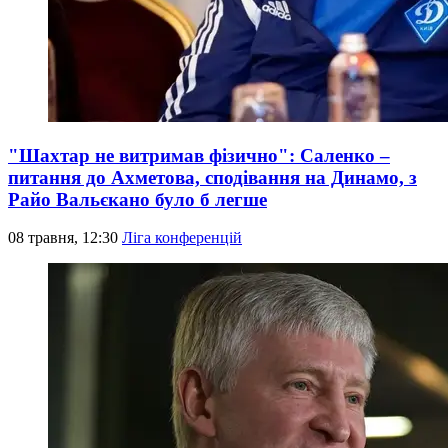
"Шахтар не витримав фізично": Саленко –
питання до Ахметова, сподівання на Динамо, з
Райо Вальєкано було б легше
08 травня, 12:30
Ліга конференцій