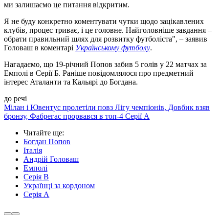
ми залишаємо це питання відкритим.
Я не буду конкретно коментувати чутки щодо зацікавлених
клубів, процес триває, і це головне. Найголовніше завдання –
обрати правильний шлях для розвитку футболіста", – заявив
Головаш в коментарі
Українському футболу
.
Нагадаємо, що 19-річний Попов забив 5 голів у 22 матчах за
Емполі в Серії Б. Раніше повідомлялося про предметний
інтерес Аталанти та Кальярі до Богдана.
до речі
Мілан і Ювентус пролетіли повз Лігу чемпіонів, Довбик взяв
бронзу, Фабрегас прорвався в топ-4 Серії А
Читайте ще
:
Богдан Попов
Італія
Андрій Головаш
Емполі
Серія B
Українці за кордоном
Серія А