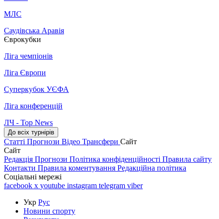
МЛС
Саудівська Аравія
Єврокубки
Ліга чемпіонів
Ліга Європи
Суперкубок УЄФА
Ліга конференцій
ЛЧ - Top News
До всіх турнірів
Статті
Прогнози
Відео
Трансфери
Сайт
Сайт
Редакція
Прогнози
Політика конфіденційності
Правила сайту
Контакти
Правила коментування
Редакційна політика
Соціальні мережі
facebook
x
youtube
instagram
telegram
viber
Укр
Рус
Новини спорту