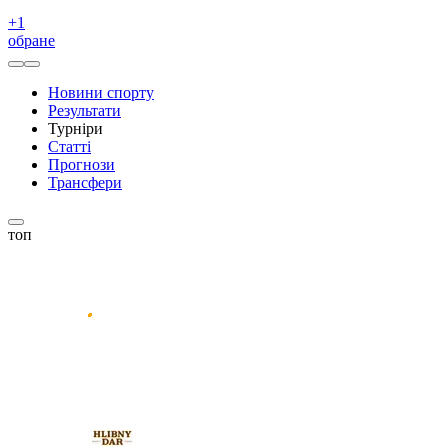
+
1
обране
Новини спорту
Результати
Турніри
Статті
Прогнози
Трансфери
топ