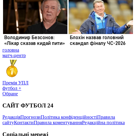
головна
матч-центр
Премія УПЛ
футбол +
Обране
САЙТ ФУТБОЛ 24
Редакція
Прогнози
Політика конфіденційності
Правила
сайту
Контакти
Правила коментування
Редакційна політика
Соціальні мережі