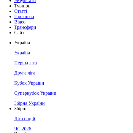
Результати
Турніри
Статті
Прогнози
Відео
Трансфери
Сайт
Україна
Україна
Перша ліга
Друга ліга
Кубок України
Суперкубок України
Збірна України
Збірні
Ліга націй
ЧС 2026