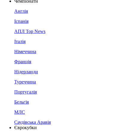
Чемпіонати
Англія
Іспанія
АПЛ Top News
Італія
Німеччина
Франція
Нідерланди
Туреччина
Португалія
Бельгія
МЛС
Саудівська Аравія
Єврокубки