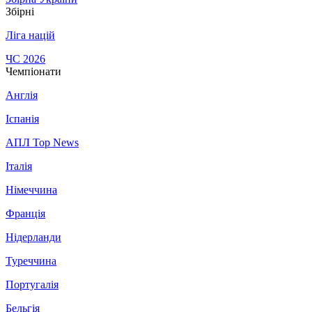
Збірні
Ліга націй
ЧС 2026
Чемпіонати
Англія
Іспанія
АПЛ Top News
Італія
Німеччина
Франція
Нідерланди
Туреччина
Португалія
Бельгія