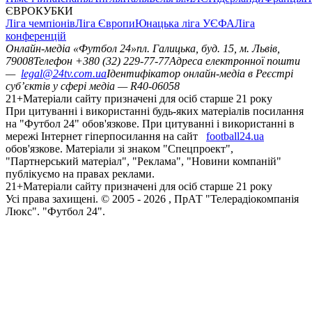
ЄВРОКУБКИ
Ліга чемпіонів
Ліга Європи
Юнацька ліга УЄФА
Ліга
конференцій
Онлайн-медіа «Футбол 24»
пл. Галицька, буд. 15, м. Львів,
79008
Телефон +380 (32) 229-77-77
Адреса електронної пошти
—
legal@24tv.com.ua
Ідентифікатор онлайн-медіа в Реєстрі
суб’єктів у сфері медіа — R40-06058
21+
Матеріали сайту призначені для осіб старше 21 року
При цитуванні і використанні будь-яких матеріалів посилання
на "Футбол 24" обов'язкове. При цитуванні і використанні в
мережі Інтернет гіперпосилання на сайт
football24.ua
обов'язкове. Матеріали зі знаком "Спецпроект",
"Партнерський матеріал", "Реклама", "Новини компаній"
публікуємо на правах реклами.
21+
Матеріали сайту призначені для осіб старше 21 року
Усi права захищенi. © 2005 -
2026
, ПрАТ "Телерадіокомпанія
Люкс". "Футбол 24".