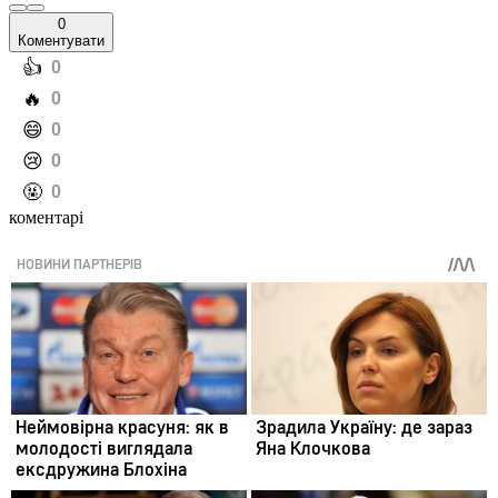
0
Коментувати
️👍
0
️🔥
0
️😄
0
️😢
0
️🤬
0
коментарі