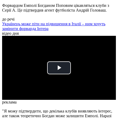
Форвардом Емполі Богданом Поповим цікавляться клуби з
Серії А. Це підтвердив агент футболіста Андрій Головаш.
до речі
Українець може піти на підвищення в Італії – ним хочуть
замінити форварда Інтера
відео дня
Play
Video
реклама
"Я можу підтвердити, що декілька клубів виявляють інтерес,
але також теоретично Богдан може залишити Емполі. Наразі