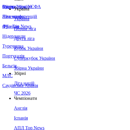
Збірна України
Італія
Суперкубок УЄФА
Україна
Німеччина
Ліга конференцій
Україна
Франція
ЛЧ - Top News
Перша ліга
Нідерланди
Друга ліга
Туреччина
Кубок України
Португалія
Суперкубок України
Бельгія
Збірна України
Збірні
МЛС
Ліга націй
Саудівська Аравія
ЧС 2026
Чемпіонати
Англія
Іспанія
АПЛ Top News