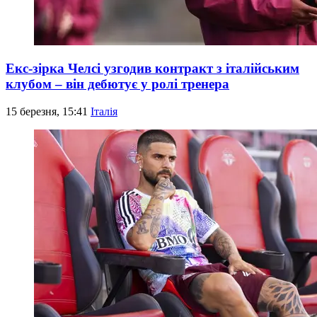
Екс-зірка Челсі узгодив контракт з італійським
клубом – він дебютує у ролі тренера
15 березня, 15:41
Італія