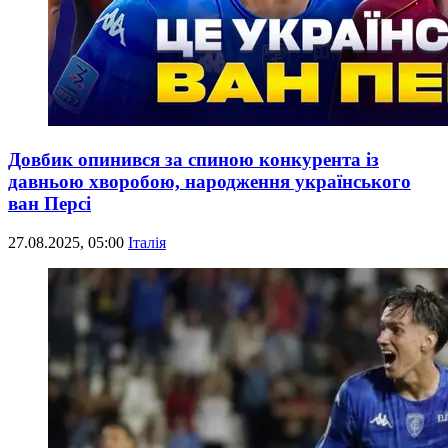
Довбик опинився за спиною конкурента із
давньою хворобою, народження українського
ван Персі
27.08.2025, 05:00
Італія