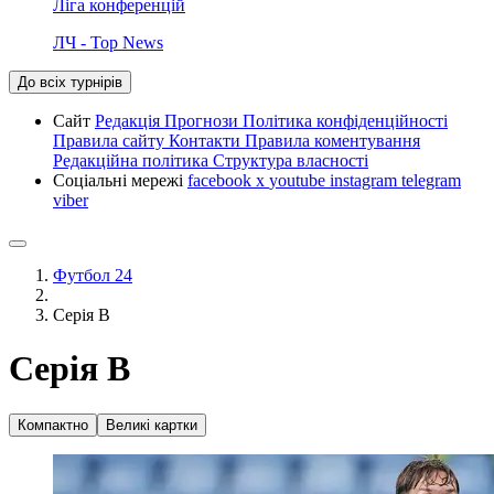
Ліга конференцій
ЛЧ - Top News
До всіх турнірів
Сайт
Редакція
Прогнози
Політика конфіденційності
Правила сайту
Контакти
Правила коментування
Редакційна політика
Структура власності
Соціальні мережі
facebook
x
youtube
instagram
telegram
viber
Футбол 24
Серія B
Серія B
Компактно
Великі картки