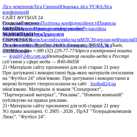
Ліга чемпіонів
Ліга Європи
Юнацька ліга УЄФА
Ліга
конференцій
САЙТ ФУТБОЛ 24
Редакція
Соціальні мережі
Прогнози
Політика конфіденційності
Правила
сайту
facebook
УКРАЇНА
Контакти
x
youtube
Правила коментування
instagram
telegram
viber
Редакційна
політика
Україна
ЧЕМПІОНАТИ
Перша ліга
Структура власності
Друга ліга
Німеччина
ЄВРОКУБКИ
Іспанія
Англія
Італія
Бельгія
МЛС
Нідерланди
Франція
П
Ліга чемпіонів
Онлайн-медіа «Футбол 24»
Ліга Європи
Юнацька ліга УЄФА
пл. Галицька, буд. 15, м. Львів,
Ліга
конференцій
79008
Телефон +380 (32) 229-77-77
Адреса електронної пошти
—
legal@24tv.com.ua
Ідентифікатор онлайн-медіа в Реєстрі
суб’єктів у сфері медіа — R40-06058
21+
Матеріали сайту призначені для осіб старше 21 року
При цитуванні і використанні будь-яких матеріалів посилання
на "Футбол 24" обов'язкове. При цитуванні і використанні в
мережі Інтернет гіперпосилання на сайт
football24.ua
обов'язкове. Матеріали зі знаком "Спецпроект",
"Партнерський матеріал", "Реклама", "Новини компаній"
публікуємо на правах реклами.
21+
Матеріали сайту призначені для осіб старше 21 року
Усi права захищенi. © 2005 -
2026
, ПрАТ "Телерадіокомпанія
Люкс". "Футбол 24".