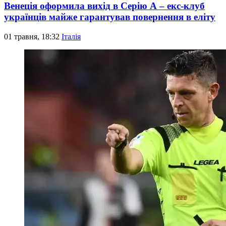
Венеція оформила вихід в Серію А – екс-клуб
українців майже гарантував повернення в еліту
01 травня, 18:32
Італія