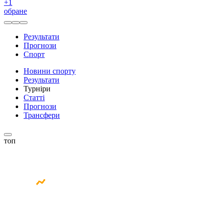
+
1
обране
Результати
Прогнози
Спорт
Новини спорту
Результати
Турніри
Статті
Прогнози
Трансфери
топ