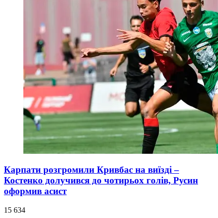
Карпати розгромили Кривбас на виїзді –
Костенко долучився до чотирьох голів, Русин
оформив асист
15 634