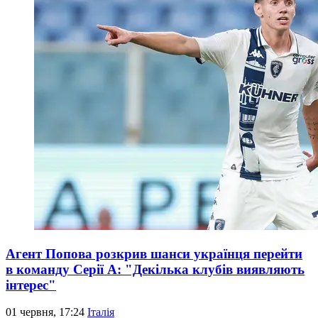
Агент Попова розкрив шанси українця перейти
в команду Серії А: "Декілька клубів виявляють
інтерес"
01 червня, 17:24
Італія