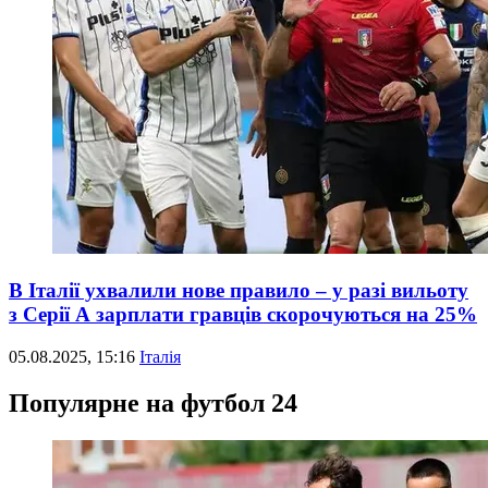
В Італії ухвалили нове правило – у разі вильоту
з Серії А зарплати гравців скорочуються на 25%
05.08.2025, 15:16
Італія
Популярне на футбол 24