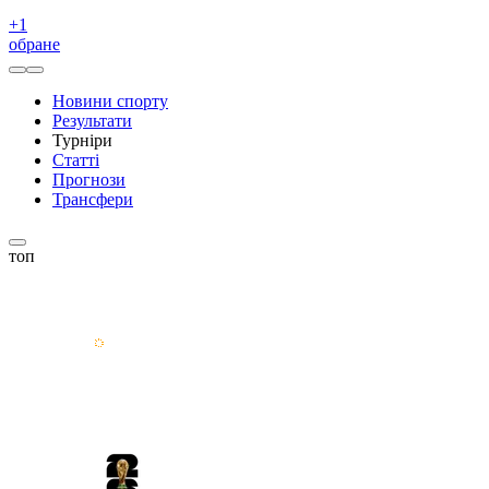
+
1
обране
Новини спорту
Результати
Турніри
Статті
Прогнози
Трансфери
топ