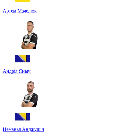
Артем Мачелюк
Андрія Яньїч
Неманья Анджушіч