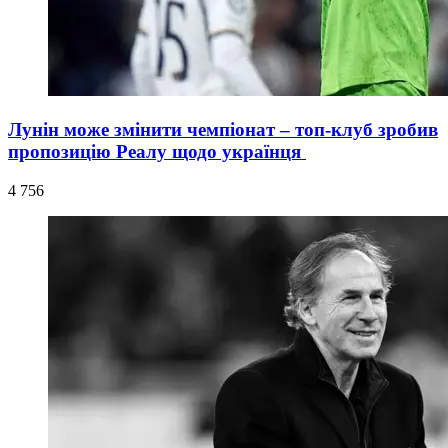
Лунін може змінити чемпіонат – топ-клуб зробив
пропозицію Реалу щодо українця
4 756