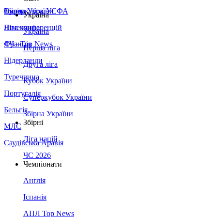
Збірна України
Італія
Суперкубок УЄФА
Україна
Німеччина
Ліга конференцій
Україна
Франція
ЛЧ - Top News
Перша ліга
Нідерланди
Друга ліга
Туреччина
Кубок України
Португалія
Суперкубок України
Бельгія
Збірна України
Збірні
МЛС
Ліга націй
Саудівська Аравія
ЧС 2026
Чемпіонати
Англія
Іспанія
АПЛ Top News