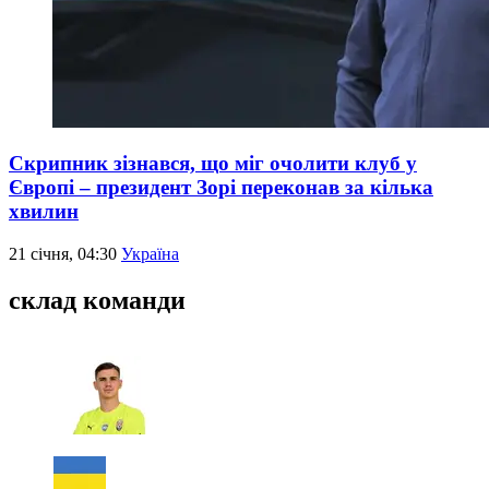
Скрипник зізнався, що міг очолити клуб у
Європі – президент Зорі переконав за кілька
хвилин
21 січня, 04:30
Україна
склад команди