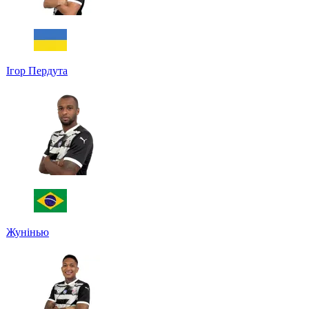
Ігор Пердута
Жунінью