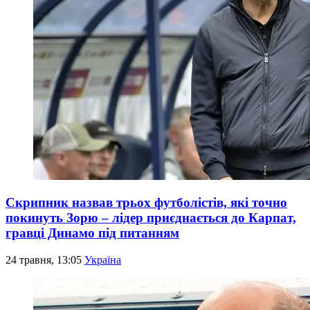
Скрипник назвав трьох футболістів, які точно
покинуть Зорю – лідер приєднається до Карпат,
гравці Динамо під питанням
24 травня, 13:05
Україна