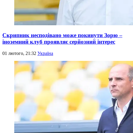
Скрипник несподівано може покинути Зорю –
іноземний клуб проявляє серйозний інтерес
01 лютого, 21:32
Україна