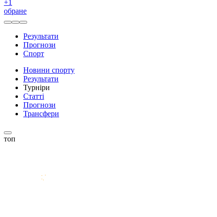
+
1
обране
Результати
Прогнози
Спорт
Новини спорту
Результати
Турніри
Статті
Прогнози
Трансфери
топ