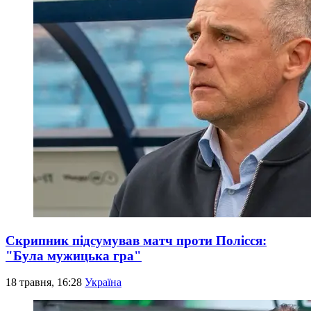
Скрипник підсумував матч проти Полісся:
"Була мужицька гра"
18 травня, 16:28
Україна