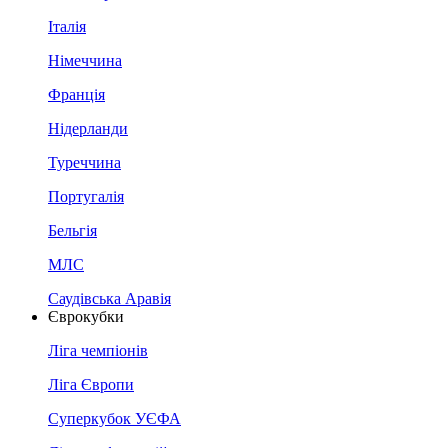
Італія
Німеччина
Франція
Нідерланди
Туреччина
Португалія
Бельгія
МЛС
Саудівська Аравія
Єврокубки
Ліга чемпіонів
Ліга Європи
Суперкубок УЄФА