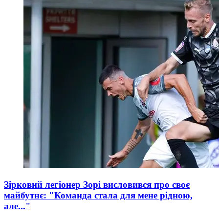
Зірковий легіонер Зорі висловився про своє
майбутнє: "Команда стала для мене рідною,
але..."