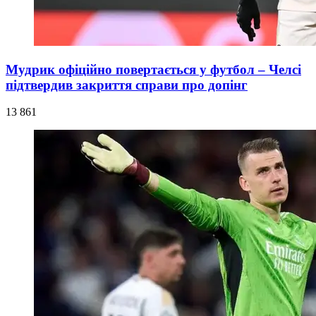
Мудрик офіційно повертається у футбол – Челсі
підтвердив закриття справи про допінг
13 861