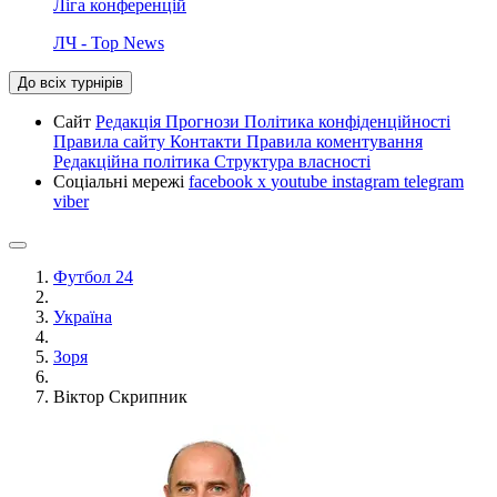
Ліга конференцій
ЛЧ - Top News
До всіх турнірів
Сайт
Редакція
Прогнози
Політика конфіденційності
Правила сайту
Контакти
Правила коментування
Редакційна політика
Структура власності
Соціальні мережі
facebook
x
youtube
instagram
telegram
viber
Футбол 24
Україна
Зоря
Віктор Скрипник