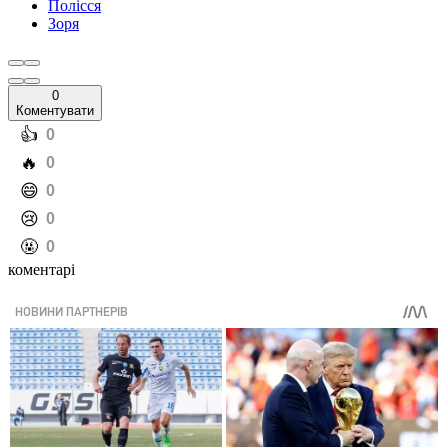
Полісся
Зоря
0
Коментувати
️👍
0
️🔥
0
️😄
0
️😢
0
️🤬
0
коментарі