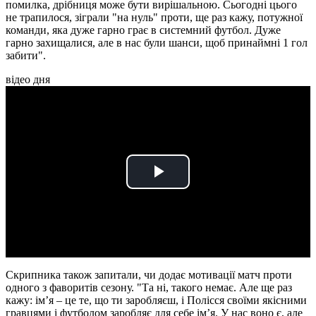
помилка, дрібниця може бути вирішальною. Сьогодні цього
не трапилося, зіграли "на нуль" проти, ще раз кажу, потужної
команди, яка дуже гарно грає в системний футбол. Дуже
гарно захищалися, але в нас були шанси, щоб принаймні 1 гол
забити".
відео дня
Play
Video
Скрипника також запитали, чи додає мотивації матч проти
одного з фаворитів сезону. "Та ні, такого немає. Але ще раз
кажу: ім’я – це те, що ти заробляєш, і Полісся своїми якісними
гравцями і футболом заробляє для себе ім’я. У нас воно є, але