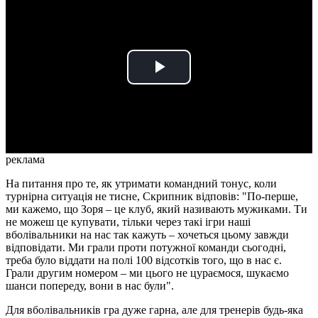
Play
Video
реклама
На питання про те, як утримати командний тонус, коли
турнірна ситуація не тисне, Скрипник відповів: "По-перше,
ми кажемо, що Зоря – це клуб, який називають мужиками. Ти
не можеш це купувати, тільки через такі ігри наші
вболівальники на нас так кажуть – хочеться цьому завжди
відповідати. Ми грали проти потужної команди сьогодні,
треба було віддати на полі 100 відсотків того, що в нас є.
Грали другим номером – ми цього не цураємося, шукаємо
шанси попереду, вони в нас були".
Для вболівальників гра дуже гарна, але для тренерів будь-яка