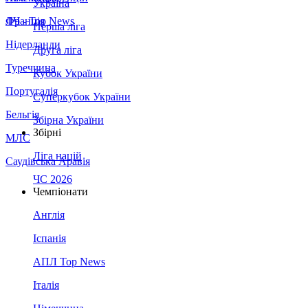
Україна
Франція
ЛЧ - Top News
Перша ліга
Нідерланди
Друга ліга
Туреччина
Кубок України
Португалія
Суперкубок України
Бельгія
Збірна України
Збірні
МЛС
Ліга націй
Саудівська Аравія
ЧС 2026
Чемпіонати
Англія
Іспанія
АПЛ Top News
Італія