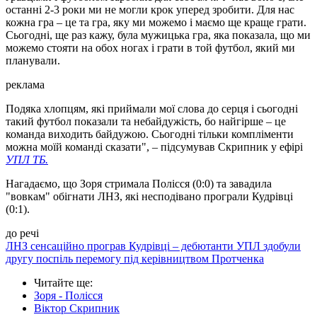
останні 2-3 роки ми не могли крок уперед зробити. Для нас
кожна гра – це та гра, яку ми можемо і маємо ще краще грати.
Сьогодні, ще раз кажу, була мужицька гра, яка показала, що ми
можемо стояти на обох ногах і грати в той футбол, який ми
планували.
реклама
Подяка хлопцям, які приймали мої слова до серця і сьогодні
такий футбол показали та небайдужість, бо найгірше – це
команда виходить байдужою. Сьогодні тільки компліменти
можна моїй команді сказати", – підсумував Скрипник у ефірі
УПЛ ТБ.
Нагадаємо, що Зоря стримала Полісся (0:0) та завадила
"вовкам" обігнати ЛНЗ, які несподівано програли Кудрівці
(0:1).
до речі
ЛНЗ сенсаційно програв Кудрівці – дебютанти УПЛ здобули
другу поспіль перемогу під керівництвом Протченка
Читайте ще
:
Зоря - Полісся
Віктор Скрипник