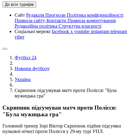
До всіх турнірів
Сайт
Редакція
Прогнози
Політика конфіденційності
Правила сайту
Контакти
Правила коментування
Редакційна політика
Структура власності
Соціальні мережі
facebook
x
youtube
instagram
telegram
viber
Футбол 24
Новини футболу
Україна
Скрипник підсумував матч проти Полісся: "Була
мужицька гра"
Скрипник підсумував матч проти Полісся:
"Була мужицька гра"
Головний тренер Зорі Віктор Скрипник підбив підсумки
нульової нічиєї проти Полісся у 29-му турі УПЛ.