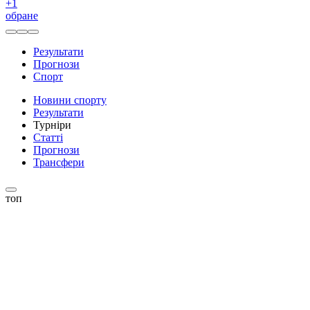
+
1
обране
Результати
Прогнози
Спорт
Новини спорту
Результати
Турніри
Статті
Прогнози
Трансфери
топ