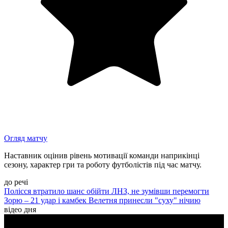
Огляд матчу
Наставник оцінив рівень мотивації команди наприкінці
сезону, характер гри та роботу футболістів під час матчу.
до речі
Полісся втратило шанс обійти ЛНЗ, не зумівши перемогти
Зорю – 21 удар і камбек Велетня принесли "суху" нічию
відео дня