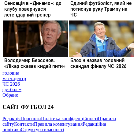
головна
матч-центр
ЧС 2026
футбол +
Обране
САЙТ ФУТБОЛ 24
Редакція
Прогнози
Політика конфіденційності
Правила
сайту
Контакти
Правила коментування
Редакційна
політика
Структура власності