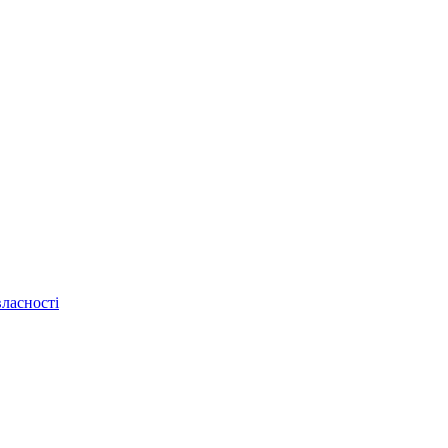
ласності