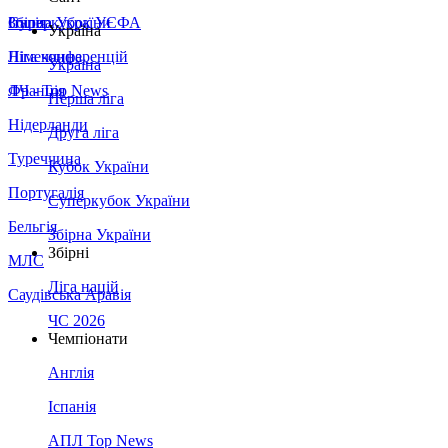
Збірна України
Італія
Суперкубок УЄФА
Україна
Німеччина
Ліга конференцій
Україна
Франція
ЛЧ - Top News
Перша ліга
Нідерланди
Друга ліга
Туреччина
Кубок України
Португалія
Суперкубок України
Бельгія
Збірна України
Збірні
МЛС
Ліга націй
Саудівська Аравія
ЧС 2026
Чемпіонати
Англія
Іспанія
АПЛ Top News