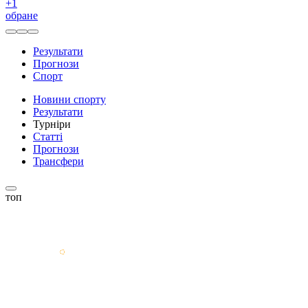
+
1
обране
Результати
Прогнози
Спорт
Новини спорту
Результати
Турніри
Статті
Прогнози
Трансфери
топ