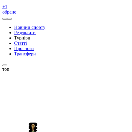
+
1
обране
Новини спорту
Результати
Турніри
Статті
Прогнози
Трансфери
топ