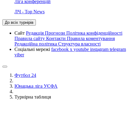
Ліга конференцій
ЛЧ - Top News
До всіх турнірів
Сайт
Редакція
Прогнози
Політика конфіденційності
Правила сайту
Контакти
Правила коментування
Редакційна політика
Структура власності
Соціальні мережі
facebook
x
youtube
instagram
telegram
viber
Футбол 24
Юнацька ліга УЄФА
Турнірна таблиця