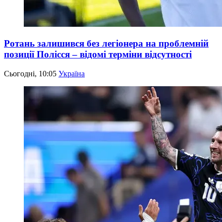
Ротань залишився без легіонера на проблемній
позиції Полісся – відомі терміни відсутності
Сьогодні, 10:05
Україна