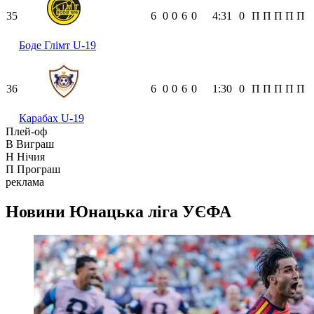
35
6
0
0
6
0
4:31
0
П
П
П
П
П
Боде Глімт U-19
36
6
0
0
6
0
1:30
0
П
П
П
П
П
Карабах U-19
Плей-оф
В
Виграш
Н
Нічия
П
Програш
реклама
Новини
Юнацька ліга УЄФА