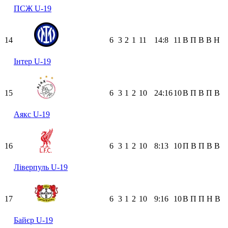
ПСЖ U-19
14
6
3
2
1
11
14:8
11
В
П
В
В
Н
Інтер U-19
15
6
3
1
2
10
24:16
10
В
П
В
П
В
Аякс U-19
16
6
3
1
2
10
8:13
10
П
В
П
В
В
Ліверпуль U-19
17
6
3
1
2
10
9:16
10
В
П
П
Н
В
Байєр U-19