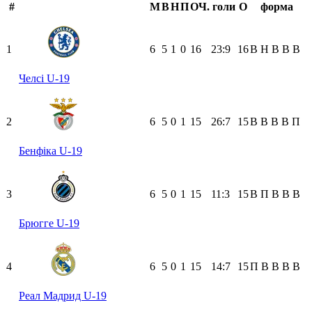
#
М
В
Н
П
ОЧ.
голи
О
форма
1
6
5
1
0
16
23:9
16
В
Н
В
В
В
Челсі U-19
2
6
5
0
1
15
26:7
15
В
В
В
В
П
Бенфіка U-19
3
6
5
0
1
15
11:3
15
В
П
В
В
В
Брюгге U-19
4
6
5
0
1
15
14:7
15
П
В
В
В
В
Реал Мадрид U-19