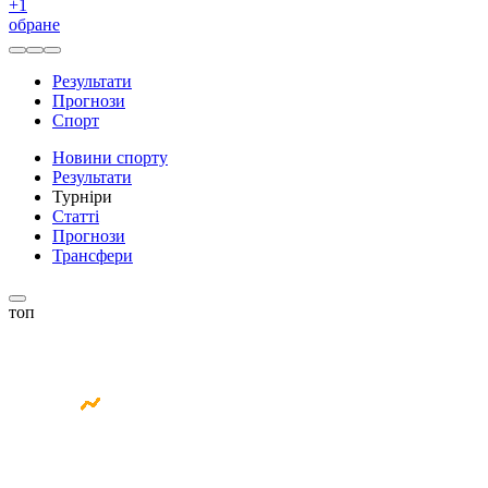
+
1
обране
Результати
Прогнози
Спорт
Новини спорту
Результати
Турніри
Статті
Прогнози
Трансфери
топ