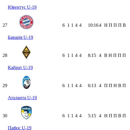
Ювентус U-19
27
6
1
1
4
4
10:16
4
Н
П
П
П
В
Баварія U-19
28
6
1
1
4
4
8:15
4
В
Н
П
П
П
Кайрат U-19
29
6
1
1
4
4
6:13
4
П
П
Н
В
П
Аталанта U-19
30
6
1
1
4
4
5:15
4
Н
П
П
В
П
Пафос U-19