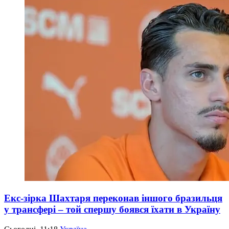
Екс-зірка Шахтаря переконав іншого бразильця
у трансфері – той спершу боявся їхати в Україну