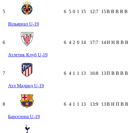
5
6
5
0
1
15
12:7
15
В
В
В
В
В
Вільяреал U-19
6
6
4
2
0
14
17:7
14
Н
Н
В
В
В
Атлетик Клуб U-19
7
6
4
1
1
13
16:8
13
П
В
В
В
В
Атл Мадрид U-19
8
6
4
1
1
13
13:9
13
В
Н
П
В
В
Барселона U-19