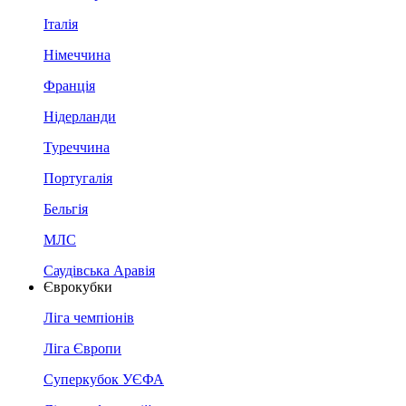
Італія
Німеччина
Франція
Нідерланди
Туреччина
Португалія
Бельгія
МЛС
Саудівська Аравія
Єврокубки
Ліга чемпіонів
Ліга Європи
Суперкубок УЄФА