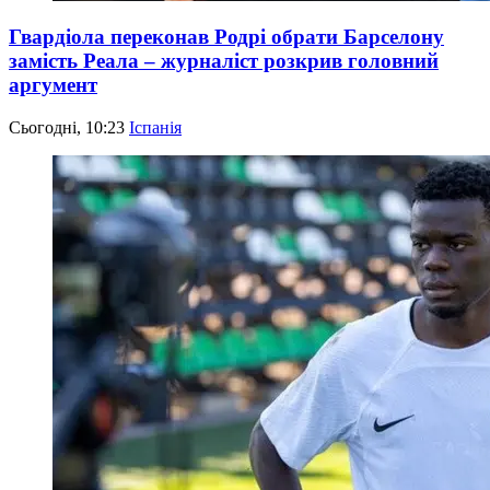
Гвардіола переконав Родрі обрати Барселону
замість Реала – журналіст розкрив головний
аргумент
Сьогодні, 10:23
Іспанія