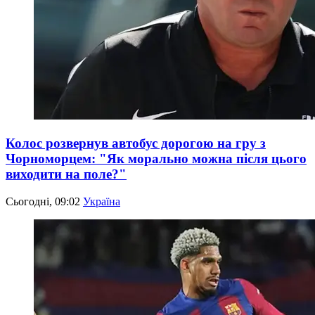
Колос розвернув автобус дорогою на гру з
Чорноморцем: "Як морально можна після цього
виходити на поле?"
Сьогодні, 09:02
Україна