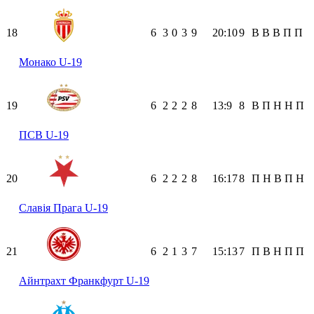
18
6
3
0
3
9
20:10
9
В
В
В
П
П
Монако U-19
19
6
2
2
2
8
13:9
8
В
П
Н
Н
П
ПСВ U-19
20
6
2
2
2
8
16:17
8
П
Н
В
П
Н
Славія Прага U-19
21
6
2
1
3
7
15:13
7
П
В
Н
П
П
Айнтрахт Франкфурт U-19