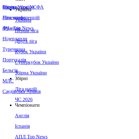
Збірна України
Італія
Суперкубок УЄФА
Україна
Німеччина
Ліга конференцій
Україна
Франція
ЛЧ - Top News
Перша ліга
Нідерланди
Друга ліга
Туреччина
Кубок України
Португалія
Суперкубок України
Бельгія
Збірна України
Збірні
МЛС
Ліга націй
Саудівська Аравія
ЧС 2026
Чемпіонати
Англія
Іспанія
АПЛ Top News