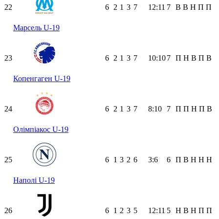
22
6
2
1
3
7
12:11
7
В
В
Н
П
П
Марсель U-19
23
6
2
1
3
7
10:10
7
П
Н
В
П
В
Копенгаген U-19
24
6
2
1
3
7
8:10
7
П
П
Н
П
В
Олімпіакос U-19
25
6
1
3
2
6
3:6
6
П
В
Н
Н
Н
Наполі U-19
26
6
1
2
3
5
12:11
5
Н
В
Н
П
П