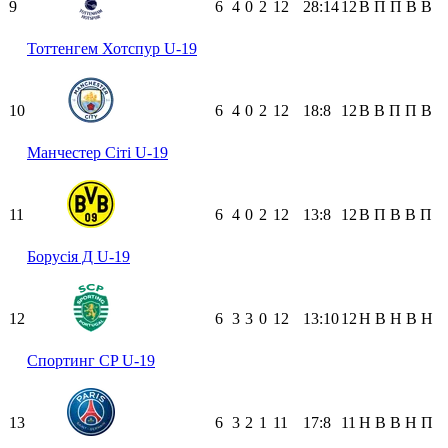
9
6
4
0
2
12
28:14
12
В
П
П
В
В
Тоттенгем Хотспур U-19
10
6
4
0
2
12
18:8
12
В
В
П
П
В
Манчестер Сіті U-19
11
6
4
0
2
12
13:8
12
В
П
В
В
П
Борусія Д U-19
12
6
3
3
0
12
13:10
12
Н
В
Н
В
Н
Спортинг CP U-19
13
6
3
2
1
11
17:8
11
Н
В
В
Н
П