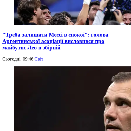
"Треба залишити Мессі в спокої": голова
Аргентинської асоціації висловився про
майбутнє Лео в збірній
Сьогодні, 09:46
Світ