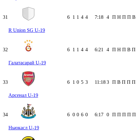
31
6
1
1
4
4
7:18
4
П
Н
П
П
В
R Union SG U-19
32
6
1
1
4
4
6:21
4
П
Н
П
В
П
Галатасарай U-19
33
6
1
0
5
3
11:18
3
П
В
П
П
П
Арсенал U-19
34
6
0
0
6
0
6:17
0
П
П
П
П
П
Ньюкасл U-19