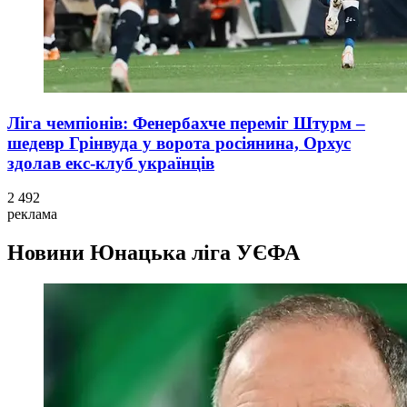
Ліга чемпіонів: Фенербахче переміг Штурм –
шедевр Грінвуда у ворота росіянина, Орхус
здолав екс-клуб українців
2 492
реклама
Новини
Юнацька ліга УЄФА