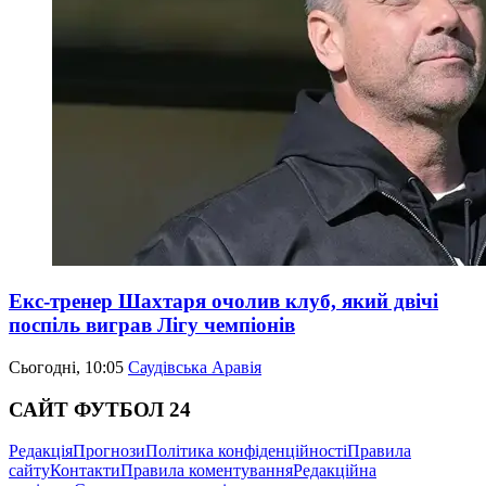
Екс-тренер Шахтаря очолив клуб, який двічі
поспіль виграв Лігу чемпіонів
Сьогодні, 10:05
Саудівська Аравія
САЙТ ФУТБОЛ 24
Редакція
Прогнози
Політика конфіденційності
Правила
сайту
Контакти
Правила коментування
Редакційна