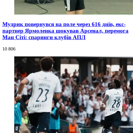
Мудрик повернувся на поле через 616 днів, екс-
партнер Ярмоленка шокував Арсенал, перемога
Ман Сіті: спаринги клубів АПЛ
10 806