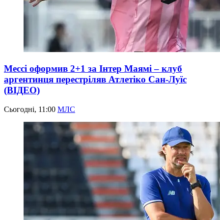
Мессі оформив 2+1 за Інтер Маямі – клуб
аргентинця перестріляв Атлетіко Сан-Луїс
(ВІДЕО)
Сьогодні, 11:00
МЛС