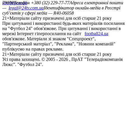
конференцій
79008
Телефон +380 (32) 229-77-77
Адреса електронної пошти
—
legal@24tv.com.ua
Ідентифікатор онлайн-медіа в Реєстрі
суб’єктів у сфері медіа — R40-06058
21+
Матеріали сайту призначені для осіб старше 21 року
При цитуванні і використанні будь-яких матеріалів посилання
на "Футбол 24" обов'язкове. При цитуванні і використанні в
мережі Інтернет гіперпосилання на сайт
football24.ua
обов'язкове. Матеріали зі знаком "Спецпроект",
"Партнерський матеріал", "Реклама", "Новини компаній"
публікуємо на правах реклами.
21+
Матеріали сайту призначені для осіб старше 21 року
Усi права захищенi. © 2005 -
2026
, ПрАТ "Телерадіокомпанія
Люкс". "Футбол 24".