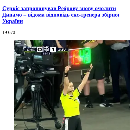
Суркіс запропонував Реброву знову очолити
Динамо – відома відповідь екс-тренера збірної
України
19 670