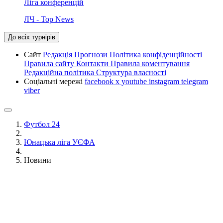
Ліга конференцій
ЛЧ - Top News
До всіх турнірів
Сайт
Редакція
Прогнози
Політика конфіденційності
Правила сайту
Контакти
Правила коментування
Редакційна політика
Структура власності
Соціальні мережі
facebook
x
youtube
instagram
telegram
viber
Футбол 24
Юнацька ліга УЄФА
Новини