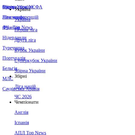
Збірна України
Італія
Суперкубок УЄФА
Україна
Німеччина
Ліга конференцій
Україна
Франція
ЛЧ - Top News
Перша ліга
Нідерланди
Друга ліга
Туреччина
Кубок України
Португалія
Суперкубок України
Бельгія
Збірна України
Збірні
МЛС
Ліга націй
Саудівська Аравія
ЧС 2026
Чемпіонати
Англія
Іспанія
АПЛ Top News