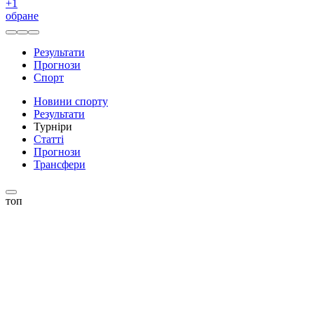
+
1
обране
Результати
Прогнози
Спорт
Новини спорту
Результати
Турніри
Статті
Прогнози
Трансфери
топ