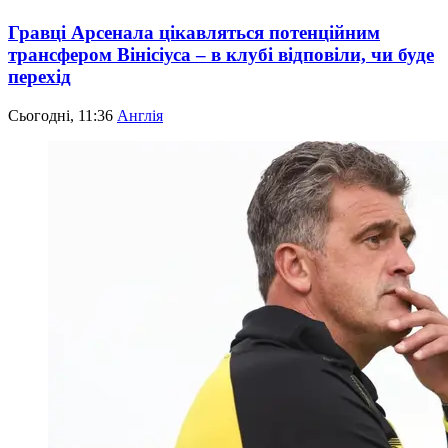
Гравці Арсенала цікавляться потенційним
трансфером Вінісіуса – в клубі відповіли, чи буде
перехід
Сьогодні, 11:36
Англія