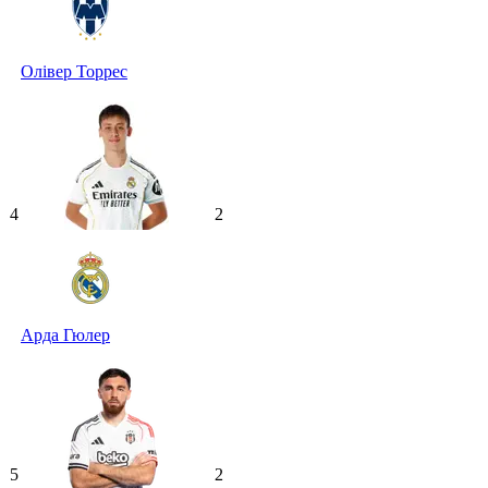
Олівер Торрес
4
2
Арда Гюлер
5
2