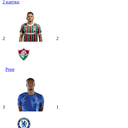
2
картки
2
2
Рене
3
1