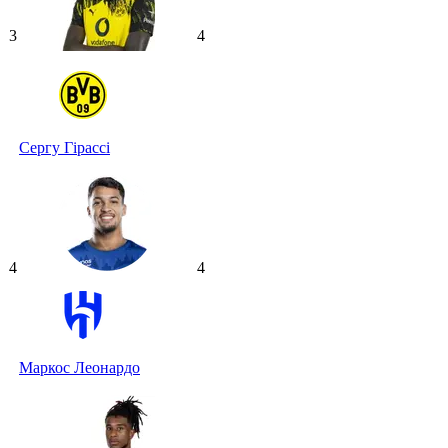
3
4
Сергу Гірассі
4
4
Маркос Леонардо