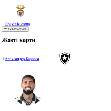
Оркун Кьокчю
Уся статистика
Жовті карти
1
Александер Барбоза