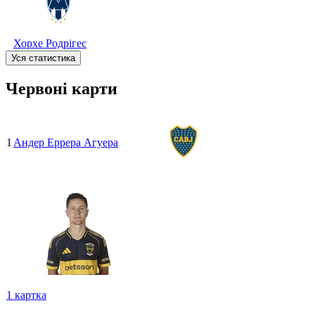
Хорхе Родрігес
Уся статистика
Червоні карти
1
Андер Еррера Агуера
1
картка