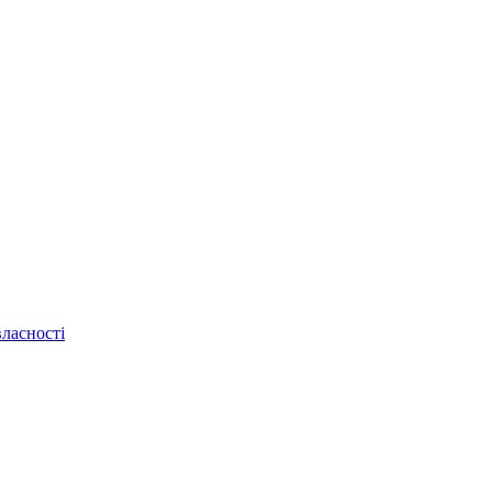
ласності