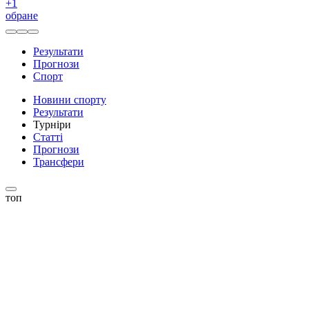
+
1
обране
Результати
Прогнози
Спорт
Новини спорту
Результати
Турніри
Статті
Прогнози
Трансфери
топ