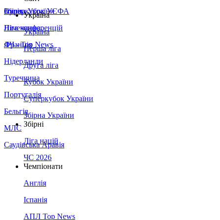
Збірна України
Італія
Суперкубок УЄФА
Україна
Німеччина
Ліга конференцій
Україна
Франція
ЛЧ - Top News
Перша ліга
Нідерланди
Друга ліга
Туреччина
Кубок України
Португалія
Суперкубок України
Бельгія
Збірна України
Збірні
МЛС
Ліга націй
Саудівська Аравія
ЧС 2026
Чемпіонати
Англія
Іспанія
АПЛ Top News