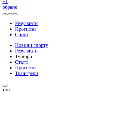
+
1
обране
Результати
Прогнози
Спорт
Новини спорту
Результати
Турніри
Статті
Прогнози
Трансфери
топ