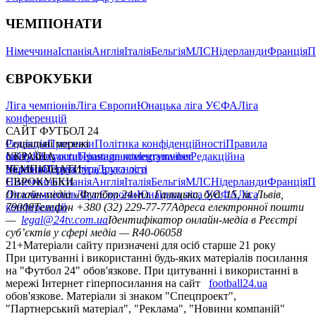
ЧЕМПІОНАТИ
Німеччина
Іспанія
Англія
Італія
Бельгія
МЛС
Нідерланди
Франція
П
ЄВРОКУБКИ
Ліга чемпіонів
Ліга Європи
Юнацька ліга УЄФА
Ліга
конференцій
САЙТ ФУТБОЛ 24
Редакція
Соціальні мережі
Прогнози
Політика конфіденційності
Правила
сайту
facebook
УКРАЇНА
Контакти
x
youtube
Правила коментування
instagram
telegram
viber
Редакційна
політика
Україна
ЧЕМПІОНАТИ
Перша ліга
Структура власності
Друга ліга
Німеччина
ЄВРОКУБКИ
Іспанія
Англія
Італія
Бельгія
МЛС
Нідерланди
Франція
П
Ліга чемпіонів
Онлайн-медіа «Футбол 24»
Ліга Європи
Юнацька ліга УЄФА
пл. Галицька, буд. 15, м. Львів,
Ліга
конференцій
79008
Телефон +380 (32) 229-77-77
Адреса електронної пошти
—
legal@24tv.com.ua
Ідентифікатор онлайн-медіа в Реєстрі
суб’єктів у сфері медіа — R40-06058
21+
Матеріали сайту призначені для осіб старше 21 року
При цитуванні і використанні будь-яких матеріалів посилання
на "Футбол 24" обов'язкове. При цитуванні і використанні в
мережі Інтернет гіперпосилання на сайт
football24.ua
обов'язкове. Матеріали зі знаком "Спецпроект",
"Партнерський матеріал", "Реклама", "Новини компаній"