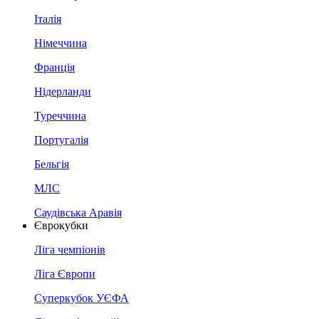
Італія
Німеччина
Франція
Нідерланди
Туреччина
Португалія
Бельгія
МЛС
Саудівська Аравія
Єврокубки
Ліга чемпіонів
Ліга Європи
Суперкубок УЄФА