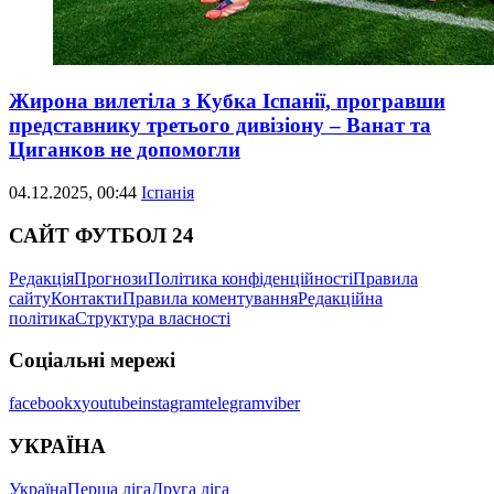
Жирона вилетіла з Кубка Іспанії, програвши
представнику третього дивізіону – Ванат та
Циганков не допомогли
04.12.2025, 00:44
Іспанія
САЙТ ФУТБОЛ 24
Редакція
Прогнози
Політика конфіденційності
Правила
сайту
Контакти
Правила коментування
Редакційна
політика
Структура власності
Соціальні мережі
facebook
x
youtube
instagram
telegram
viber
УКРАЇНА
Україна
Перша ліга
Друга ліга