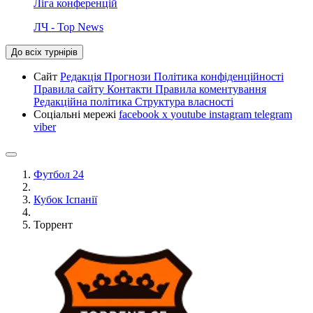
Ліга конференцій
ЛЧ - Top News
До всіх турнірів
Сайт
Редакція
Прогнози
Політика конфіденційності
Правила сайту
Контакти
Правила коментування
Редакційна політика
Структура власності
Соціальні мережі
facebook
x
youtube
instagram
telegram
viber
Футбол 24
Кубок Іспанії
Торрент