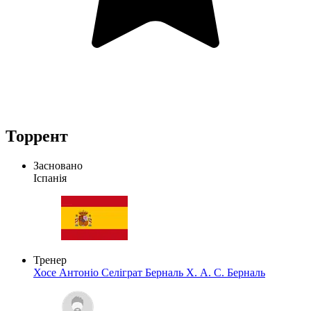
Торрент
Засновано
Іспанія
Тренер
Хосе Антоніо Селіграт Берналь
Х. А. С. Берналь