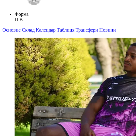
Форма
П
В
Основне
Склад
Календар
Таблиця
Трансфери
Новини