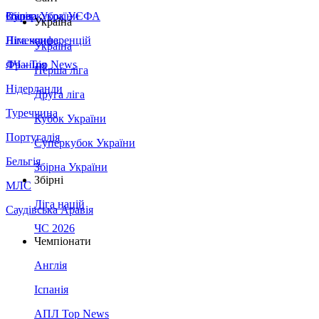
Збірна України
Італія
Суперкубок УЄФА
Україна
Німеччина
Ліга конференцій
Україна
Франція
ЛЧ - Top News
Перша ліга
Нідерланди
Друга ліга
Туреччина
Кубок України
Португалія
Суперкубок України
Бельгія
Збірна України
Збірні
МЛС
Ліга націй
Саудівська Аравія
ЧС 2026
Чемпіонати
Англія
Іспанія
АПЛ Top News