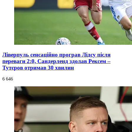
Ліверпуль сенсаційно програв Лідсу після
переваги 2:0, Сандерленд здолав Рексем –
Тутєров отримав 30 хвилин
6 646