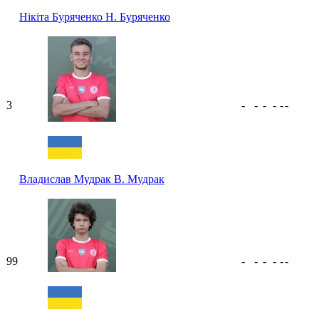
Нікіта Буряченко
Н. Буряченко
3
-
-
-
-
-
-
Владислав Мудрак
В. Мудрак
99
-
-
-
-
-
-