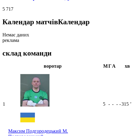
5 717
Календар матчів
Календар
Немає даних
реклама
склад команди
воротар
М
Г
А
хв
1
5
-
-
-
-
315
ʼ
Максим Подгородецький
М.