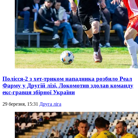
Полісся-2 з хет-триком нападника розбило Реал
Фарму у Другій лізі, Локомотив здолав команду
екс-гравця збірної України
29 березня, 15:31
Друга ліга