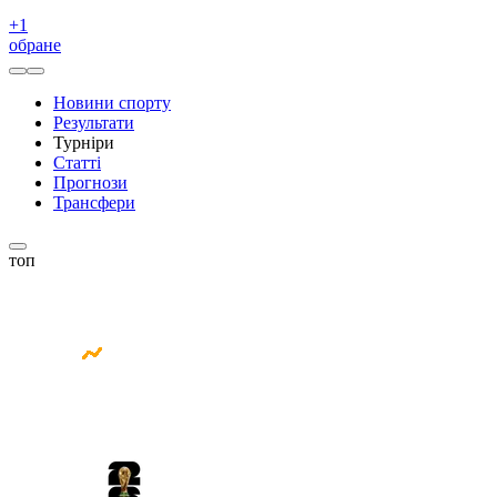
+
1
обране
Новини спорту
Результати
Турніри
Статті
Прогнози
Трансфери
топ