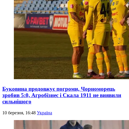
Буковина продовжує погроми, Чорноморець
зробив 5:0, Агробізнес і Скала 1911 не виявили
сильнішого
10 березня, 16:48
Україна