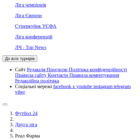
Ліга чемпіонів
Ліга Європи
Суперкубок УЄФА
Ліга конференцій
ЛЧ - Top News
До всіх турнірів
Сайт
Редакція
Прогнози
Політика конфіденційності
Правила сайту
Контакти
Правила коментування
Редакційна політика
Соціальні мережі
facebook
x
youtube
instagram
telegram
viber
Футбол 24
Друга ліга
Реал Фарма