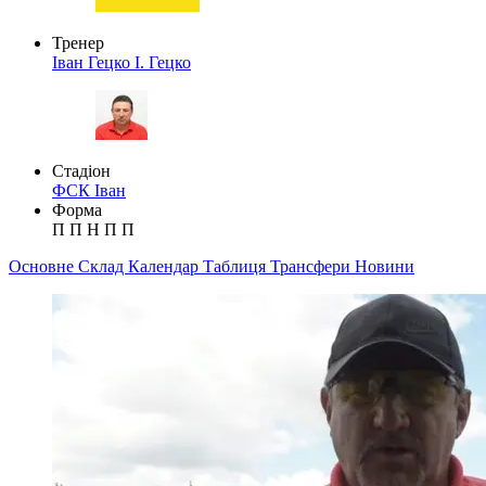
Тренер
Іван Гецко
І. Гецко
Стадіон
ФСК Іван
Форма
П
П
Н
П
П
Основне
Склад
Календар
Таблиця
Трансфери
Новини