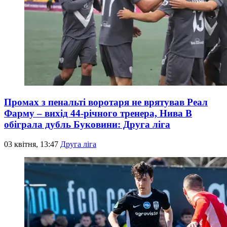
Промах з пенальті воротаря не врятував Реал
Фарму – вихід 44-річного тренера, Нива В
обіграла дубль Буковини: Друга ліга
03 квітня, 13:47
Друга ліга