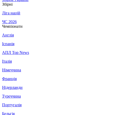
Збірні
Ліга націй
ЧС 2026
Чемпіонати
Англія
Іспанія
АПЛ Top News
Італія
Німеччина
Франція
Нідерланди
Туреччина
Португалія
Бельгія