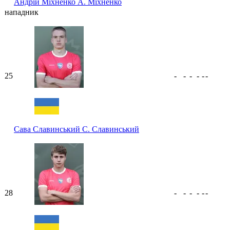
Андрій Міхненко
А. Міхненко
нападник
25
-
-
-
-
-
-
Сава Славинський
С. Славинський
28
-
-
-
-
-
-