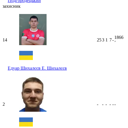
Подгородецький
захисник
1866
14
25
3
1
7
-
ʼ
Едуар Шихалєєв
Е. Шихалєєв
2
-
-
-
-
-
-