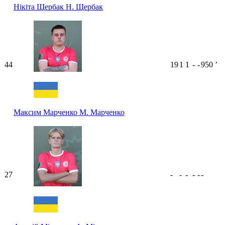
Нікіта Щербак
Н. Щербак
44
19
1
1
-
-
950
ʼ
Максим Марченко
М. Марченко
27
-
-
-
-
-
-