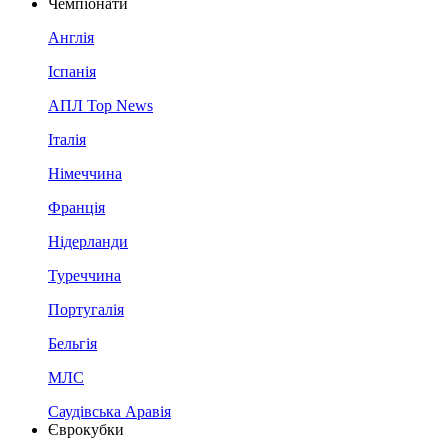
Чемпіонати
Англія
Іспанія
АПЛ Top News
Італія
Німеччина
Франція
Нідерланди
Туреччина
Португалія
Бельгія
МЛС
Саудівська Аравія
Єврокубки