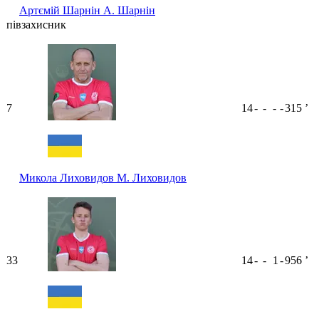
Артємій Шарнін
А. Шарнін
півзахисник
7
14
-
-
-
-
315
ʼ
Микола Лиховидов
М. Лиховидов
33
14
-
-
1
-
956
ʼ