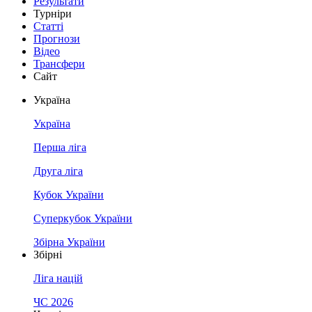
Результати
Турніри
Статті
Прогнози
Відео
Трансфери
Сайт
Україна
Україна
Перша ліга
Друга ліга
Кубок України
Суперкубок України
Збірна України
Збірні
Ліга націй
ЧС 2026