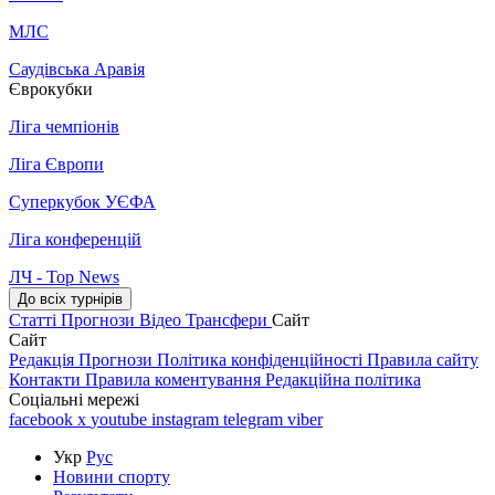
МЛС
Саудівська Аравія
Єврокубки
Ліга чемпіонів
Ліга Європи
Суперкубок УЄФА
Ліга конференцій
ЛЧ - Top News
До всіх турнірів
Статті
Прогнози
Відео
Трансфери
Сайт
Сайт
Редакція
Прогнози
Політика конфіденційності
Правила сайту
Контакти
Правила коментування
Редакційна політика
Соціальні мережі
facebook
x
youtube
instagram
telegram
viber
Укр
Рус
Новини спорту