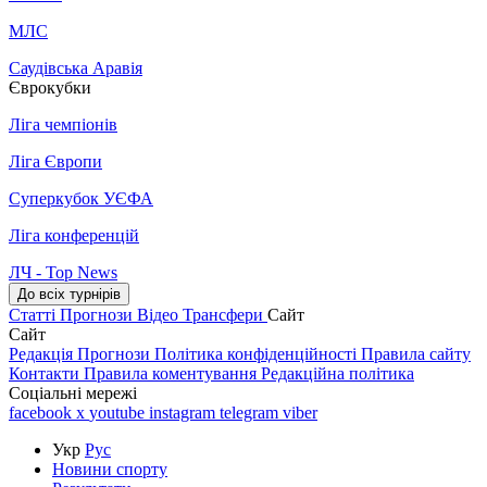
МЛС
Саудівська Аравія
Єврокубки
Ліга чемпіонів
Ліга Європи
Суперкубок УЄФА
Ліга конференцій
ЛЧ - Top News
До всіх турнірів
Статті
Прогнози
Відео
Трансфери
Сайт
Сайт
Редакція
Прогнози
Політика конфіденційності
Правила сайту
Контакти
Правила коментування
Редакційна політика
Соціальні мережі
facebook
x
youtube
instagram
telegram
viber
Укр
Рус
Новини спорту