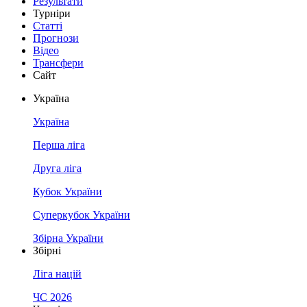
Результати
Турніри
Статті
Прогнози
Відео
Трансфери
Сайт
Україна
Україна
Перша ліга
Друга ліга
Кубок України
Суперкубок України
Збірна України
Збірні
Ліга націй
ЧС 2026