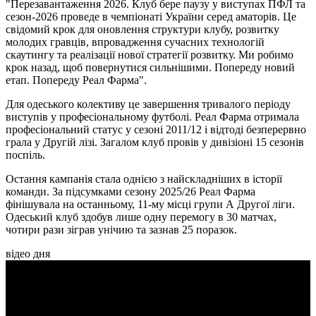
"Перезавантаження 2026. Клуб бере паузу у виступах ПФЛ та
сезон-2026 проведе в чемпіонаті України серед аматорів. Це
свідомий крок для оновлення структури клубу, розвитку
молодих гравців, впровадження сучасних технологій
скаутингу та реалізації нової стратегії розвитку. Ми робимо
крок назад, щоб повернутися сильнішими. Попереду новий
етап. Попереду Реал Фарма".
Для одеського колективу це завершення тривалого періоду
виступів у професіональному футболі. Реал Фарма отримала
професіональний статус у сезоні 2011/12 і відтоді безперервно
грала у Другій лізі. Загалом клуб провів у дивізіоні 15 сезонів
поспіль.
Остання кампанія стала однією з найскладніших в історії
команди. За підсумками сезону 2025/26 Реал Фарма
фінішувала на останньому, 11-му місці групи А Другої ліги.
Одеський клуб здобув лише одну перемогу в 30 матчах,
чотири рази зіграв унічию та зазнав 25 поразок.
відео дня