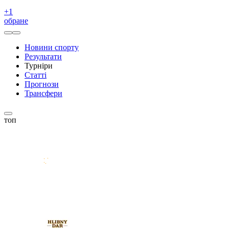
+
1
обране
Новини спорту
Результати
Турніри
Статті
Прогнози
Трансфери
топ