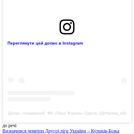
Переглянути цей допис в Instagram
Допис, поширений ️ ФК «Реал Фарма» Одеса ️ (@rfarma_od)
до речі
Визначився чемпіон Другої ліги України – Куликів-Білка