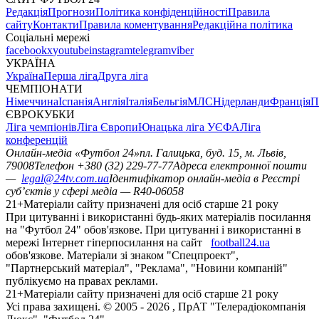
Редакція
Прогнози
Політика конфіденційності
Правила
сайту
Контакти
Правила коментування
Редакційна політика
Соціальні мережі
facebook
x
youtube
instagram
telegram
viber
УКРАЇНА
Україна
Перша ліга
Друга ліга
ЧЕМПІОНАТИ
Німеччина
Іспанія
Англія
Італія
Бельгія
МЛС
Нідерланди
Франція
П
ЄВРОКУБКИ
Ліга чемпіонів
Ліга Європи
Юнацька ліга УЄФА
Ліга
конференцій
Онлайн-медіа «Футбол 24»
пл. Галицька, буд. 15, м. Львів,
79008
Телефон +380 (32) 229-77-77
Адреса електронної пошти
—
legal@24tv.com.ua
Ідентифікатор онлайн-медіа в Реєстрі
суб’єктів у сфері медіа — R40-06058
21+
Матеріали сайту призначені для осіб старше 21 року
При цитуванні і використанні будь-яких матеріалів посилання
на "Футбол 24" обов'язкове. При цитуванні і використанні в
мережі Інтернет гіперпосилання на сайт
football24.ua
обов'язкове. Матеріали зі знаком "Спецпроект",
"Партнерський матеріал", "Реклама", "Новини компаній"
публікуємо на правах реклами.
21+
Матеріали сайту призначені для осіб старше 21 року
Усi права захищенi. © 2005 -
2026
, ПрАТ "Телерадіокомпанія