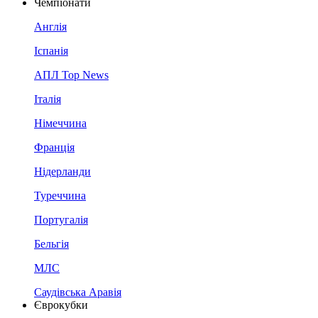
Чемпіонати
Англія
Іспанія
АПЛ Top News
Італія
Німеччина
Франція
Нідерланди
Туреччина
Португалія
Бельгія
МЛС
Саудівська Аравія
Єврокубки