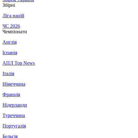
Збірні
Ліга націй
ЧС 2026
Чемпіонати
Англія
Іспанія
АПЛ Top News
Італія
Німеччина
Франція
Нідерланди
Туреччина
Португалія
Бельгія