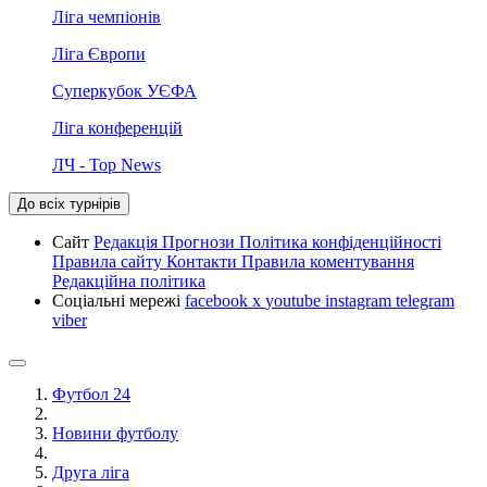
Ліга чемпіонів
Ліга Європи
Суперкубок УЄФА
Ліга конференцій
ЛЧ - Top News
До всіх турнірів
Сайт
Редакція
Прогнози
Політика конфіденційності
Правила сайту
Контакти
Правила коментування
Редакційна політика
Соціальні мережі
facebook
x
youtube
instagram
telegram
viber
Футбол 24
Новини футболу
Друга ліга