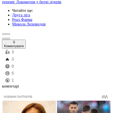
переміг Локомотив у битві лідерів
Читайте ще
:
Друга ліга
Реал Фарма
Микола Лиховидов
0
Коментувати
️👍
3
️🔥
3
️😄
0
️😢
5
️🤬
1
коментарі