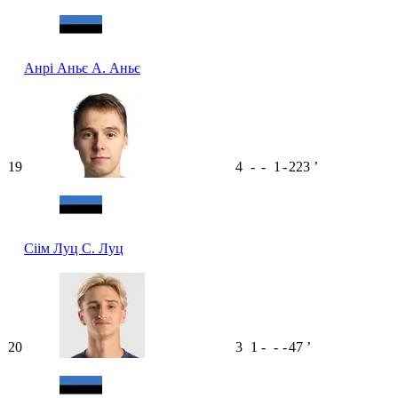
Анрі Аньє
А. Аньє
19
4
-
-
1
-
223
ʼ
Сіім Луц
С. Луц
20
3
1
-
-
-
47
ʼ