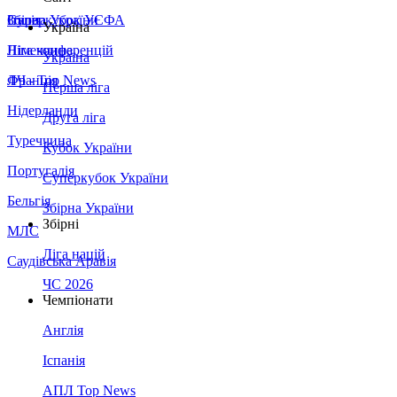
Збірна України
Італія
Суперкубок УЄФА
Україна
Німеччина
Ліга конференцій
Україна
Франція
ЛЧ - Top News
Перша ліга
Нідерланди
Друга ліга
Туреччина
Кубок України
Португалія
Суперкубок України
Бельгія
Збірна України
Збірні
МЛС
Ліга націй
Саудівська Аравія
ЧС 2026
Чемпіонати
Англія
Іспанія
АПЛ Top News