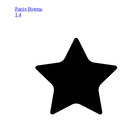
Рапід Відень
1
4