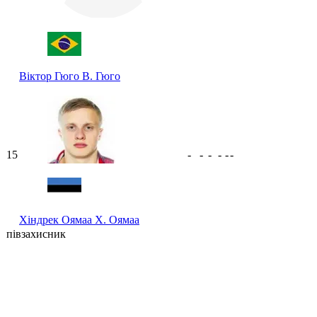
Віктор Гюго
В. Гюго
15
-
-
-
-
-
-
Хіндрек Оямаа
Х. Оямаа
півзахисник