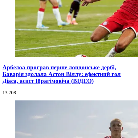
Арбелоа програв перше лондонське дербі,
Баварія здолала Астон Віллу: ефектний гол
Діаса, асист Ібрагімовіча (ВІДЕО)
13 708