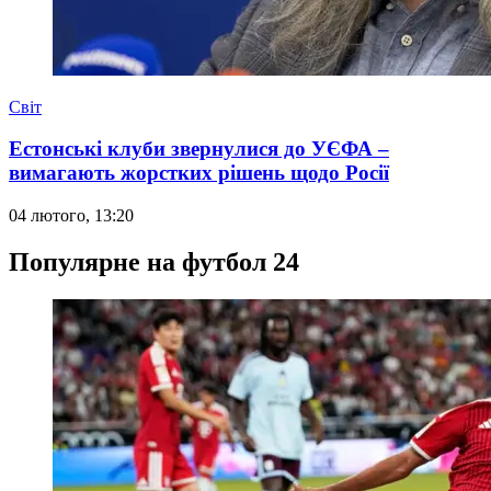
Світ
Естонські клуби звернулися до УЄФА –
вимагають жорстких рішень щодо Росії
04 лютого, 13:20
Популярне на футбол 24