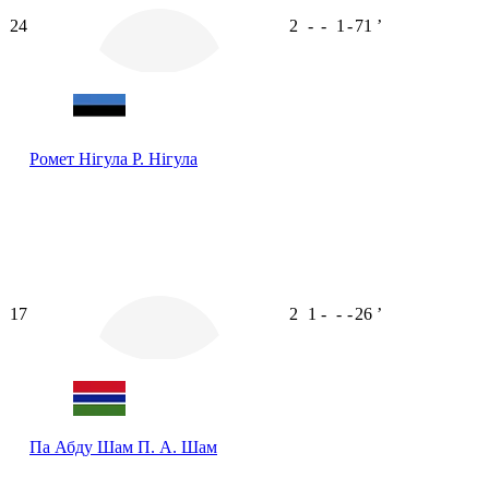
24
2
-
-
1
-
71
ʼ
Ромет Нігула
Р. Нігула
17
2
1
-
-
-
26
ʼ
Па Абду Шам
П. А. Шам