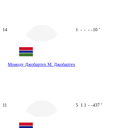
14
1
-
-
-
-
10
ʼ
Момоду Джобартех
М. Джобартех
11
5
1
1
-
-
437
ʼ