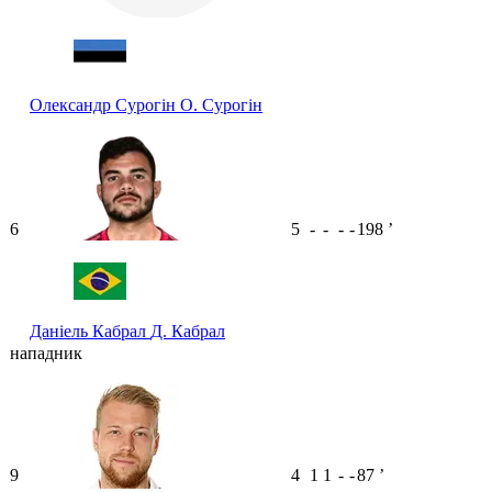
Олександр Сурогін
О. Сурогін
6
5
-
-
-
-
198
ʼ
Даніель Кабрал
Д. Кабрал
нападник
9
4
1
1
-
-
87
ʼ