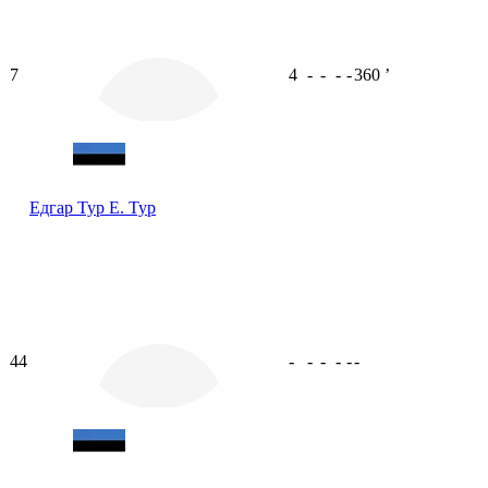
7
4
-
-
-
-
360
ʼ
Едгар Тур
Е. Тур
44
-
-
-
-
-
-