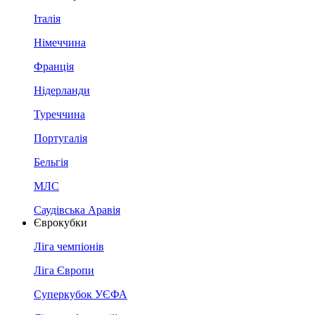
Італія
Німеччина
Франція
Нідерланди
Туреччина
Португалія
Бельгія
МЛС
Саудівська Аравія
Єврокубки
Ліга чемпіонів
Ліга Європи
Суперкубок УЄФА