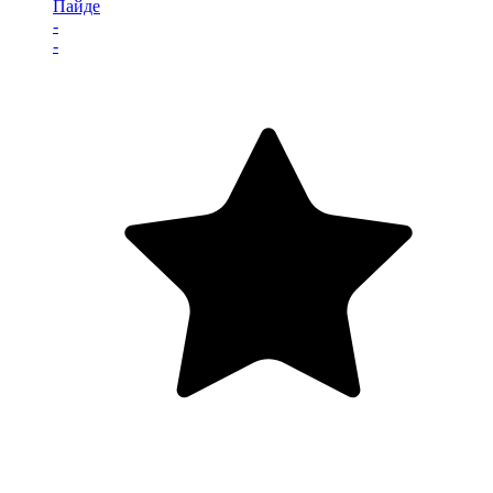
Пайде
-
-