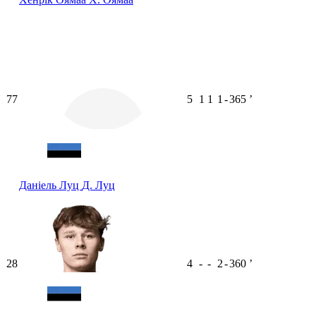
77
5
1
1
1
-
365
ʼ
Даніель Луц
Д. Луц
28
4
-
-
2
-
360
ʼ