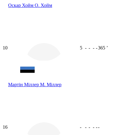
Оскар Хойм
О. Хойм
10
5
-
-
-
-
365
ʼ
Мартін Міллер
М. Міллер
16
-
-
-
-
-
-