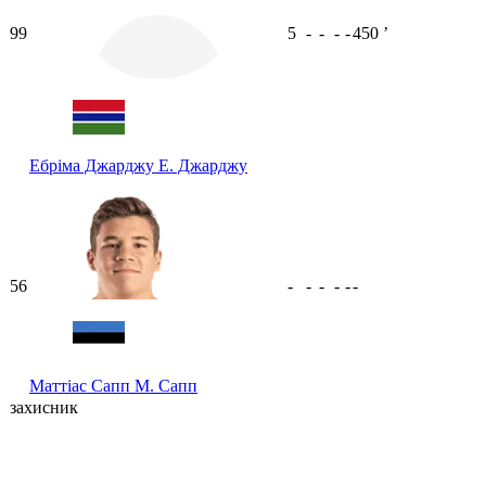
99
5
-
-
-
-
450
ʼ
Ебріма Джарджу
Е. Джарджу
56
-
-
-
-
-
-
Маттіас Сапп
М. Сапп
захисник