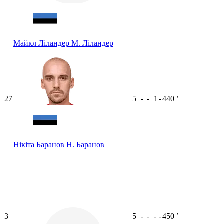
Майкл Ліландер
М. Ліландер
27
5
-
-
1
-
440
ʼ
Нікіта Баранов
Н. Баранов
3
5
-
-
-
-
450
ʼ