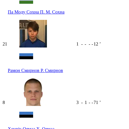
Па Моду Сохна
П. М. Сохна
21
1
-
-
-
-
12
ʼ
Рамон Смирнов
Р. Смирнов
8
3
-
1
-
-
71
ʼ
Хенрік Оямаа
Х. Оямаа