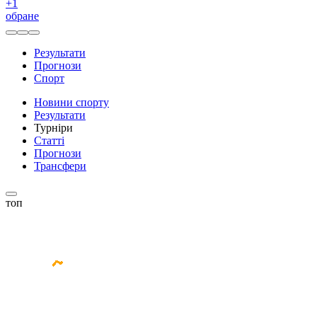
+
1
обране
Результати
Прогнози
Спорт
Новини спорту
Результати
Турніри
Статті
Прогнози
Трансфери
топ