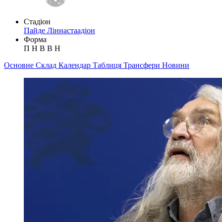
Стадіон
Пайде Ліннастаадіон
Форма
П
Н
В
В
Н
Основне
Склад
Календар
Таблиця
Трансфери
Новини