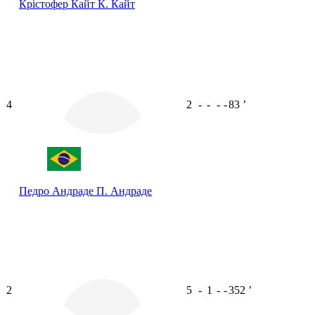
Крістофер Кайт
К. Кайт
4
2
-
-
-
-
83
ʼ
Педро Андраде
П. Андраде
2
5
-
1
-
-
352
ʼ