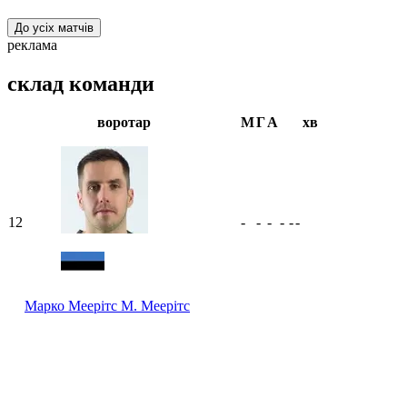
До усіх матчів
реклама
склад команди
воротар
М
Г
А
хв
12
-
-
-
-
-
-
Марко Меерітс
М. Меерітс