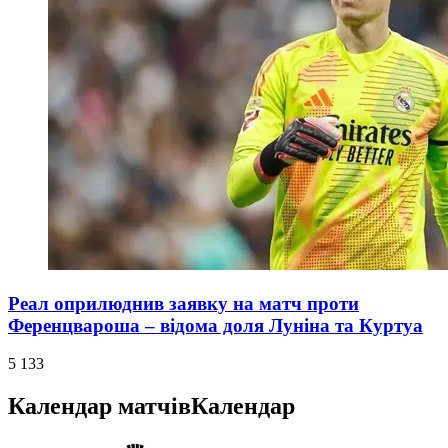
Реал оприлюднив заявку на матч проти
Ференцвароша – відома доля Луніна та Куртуа
5 133
Календар матчів
Календар