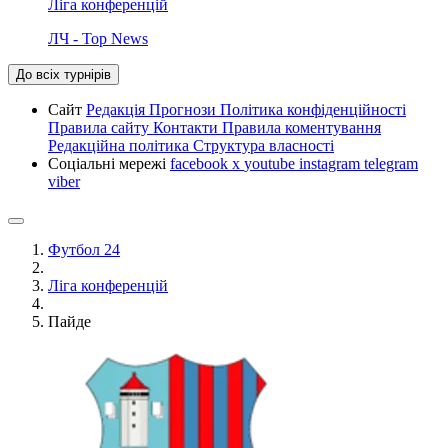
Ліга конференцій
ЛЧ - Top News
До всіх турнірів
Сайт
Редакція
Прогнози
Політика конфіденційності
Правила сайту
Контакти
Правила коментування
Редакційна політика
Структура власності
Соціальні мережі
facebook
x
youtube
instagram
telegram
viber
Футбол 24
Ліга конференцій
Пайде