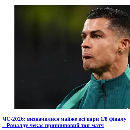
ЧС-2026: визначилися майже всі пари 1/8 фіналу
– Роналду чекає принциповий топ-матч