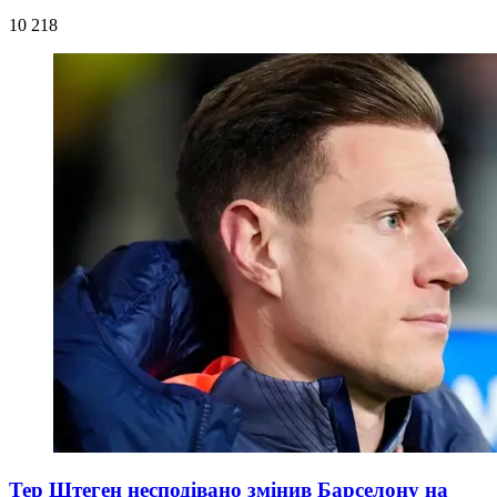
10 218
Тер Штеген несподівано змінив Барселону на