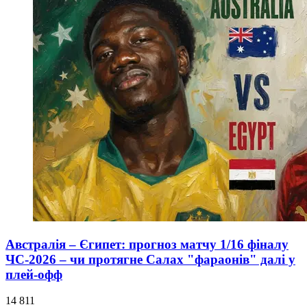
Австралія – Єгипет: прогноз матчу 1/16 фіналу
ЧС-2026 – чи протягне Салах "фараонів" далі у
плей-офф
14 811