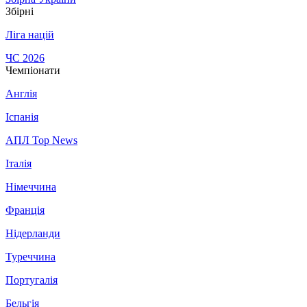
Збірні
Ліга націй
ЧС 2026
Чемпіонати
Англія
Іспанія
АПЛ Top News
Італія
Німеччина
Франція
Нідерланди
Туреччина
Португалія
Бельгія