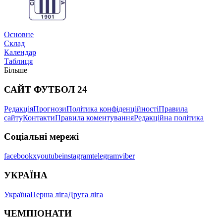
Трансфери
Основне
Склад
Календар
Таблиця
Більше
САЙТ ФУТБОЛ 24
Редакція
Прогнози
Політика конфіденційності
Правила
Новини
сайту
Контакти
Правила коментування
Редакційна політика
Соціальні мережі
facebook
x
youtube
instagram
telegram
viber
УКРАЇНА
Україна
Перша ліга
Друга ліга
ЧЕМПІОНАТИ