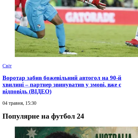
Світ
Воротар забив божевільний автогол на 90-й
хвилині – партнер звинуватив у змові, вже є
відповідь (ВІДЕО)
04 травня, 15:30
Популярне на футбол 24