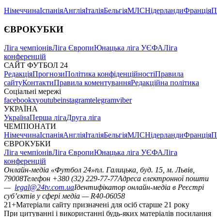
Німеччина
Іспанія
Англія
Італія
Бельгія
МЛС
Нідерланди
Франція
П
ЄВРОКУБКИ
Ліга чемпіонів
Ліга Європи
Юнацька ліга УЄФА
Ліга
конференцій
САЙТ ФУТБОЛ 24
Редакція
Прогнози
Політика конфіденційності
Правила
сайту
Контакти
Правила коментування
Редакційна політика
Соціальні мережі
facebook
x
youtube
instagram
telegram
viber
УКРАЇНА
Україна
Перша ліга
Друга ліга
ЧЕМПІОНАТИ
Німеччина
Іспанія
Англія
Італія
Бельгія
МЛС
Нідерланди
Франція
П
ЄВРОКУБКИ
Ліга чемпіонів
Ліга Європи
Юнацька ліга УЄФА
Ліга
конференцій
Онлайн-медіа «Футбол 24»
пл. Галицька, буд. 15, м. Львів,
79008
Телефон +380 (32) 229-77-77
Адреса електронної пошти
—
legal@24tv.com.ua
Ідентифікатор онлайн-медіа в Реєстрі
суб’єктів у сфері медіа — R40-06058
21+
Матеріали сайту призначені для осіб старше 21 року
При цитуванні і використанні будь-яких матеріалів посилання