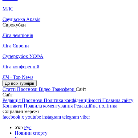
МЛС
Саудівська Аравія
Єврокубки
Ліга чемпіонів
Ліга Європи
Суперкубок УЄФА
Ліга конференцій
ЛЧ - Top News
До всіх турнірів
Статті
Прогнози
Відео
Трансфери
Сайт
Сайт
Редакція
Прогнози
Політика конфіденційності
Правила сайту
Контакти
Правила коментування
Редакційна політика
Соціальні мережі
facebook
x
youtube
instagram
telegram
viber
Укр
Рус
Новини спорту