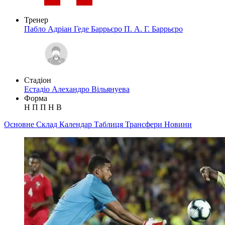
Тренер
Пабло Адріан Геде Баррьєро
П. А. Г. Баррьєро
Стадіон
Естадіо Алехандро Вільянуева
Форма
Н
П
П
Н
В
Основне
Склад
Календар
Таблиця
Трансфери
Новини