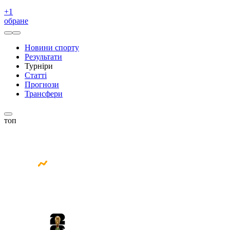
+
1
обране
Новини спорту
Результати
Турніри
Статті
Прогнози
Трансфери
топ