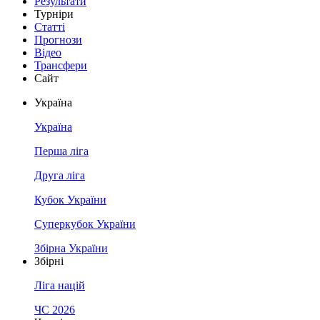
Результати
Турніри
Статті
Прогнози
Відео
Трансфери
Сайт
Україна
Україна
Перша ліга
Друга ліга
Кубок України
Суперкубок України
Збірна України
Збірні
Ліга націй
ЧС 2026