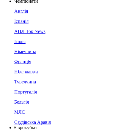
Чемпіонати
Англія
Іспанія
АПЛ Top News
Італія
Німеччина
Франція
Нідерланди
Туреччина
Португалія
Бельгія
МЛС
Саудівська Аравія
Єврокубки