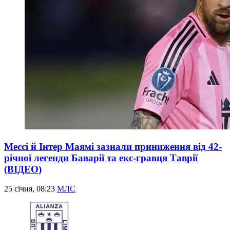
Мессі й Інтер Маямі зазнали приниження від 42-
річної легенди Баварії та екс-гравця Таврії
(ВІДЕО)
25 січня, 08:23
МЛС