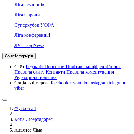
Ліга чемпіонів
Ліга Європи
Суперкубок УЄФА
Ліга конференцій
ЛЧ - Top News
До всіх турнірів
Сайт
Редакція
Прогнози
Політика конфіденційності
Правила сайту
Контакти
Правила коментування
Редакційна політика
Соціальні мережі
facebook
x
youtube
instagram
telegram
viber
Футбол 24
Копа Лібертадорес
Альянса Ліма