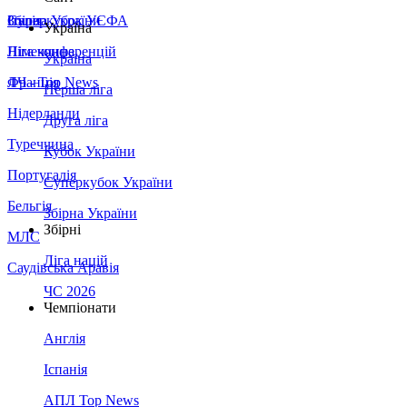
Збірна України
Італія
Суперкубок УЄФА
Україна
Німеччина
Ліга конференцій
Україна
Франція
ЛЧ - Top News
Перша ліга
Нідерланди
Друга ліга
Туреччина
Кубок України
Португалія
Суперкубок України
Бельгія
Збірна України
Збірні
МЛС
Ліга націй
Саудівська Аравія
ЧС 2026
Чемпіонати
Англія
Іспанія
АПЛ Top News