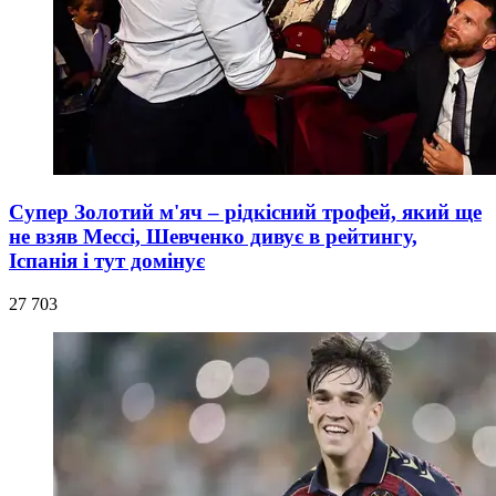
Супер Золотий м'яч – рідкісний трофей, який ще
не взяв Мессі, Шевченко дивує в рейтингу,
Іспанія і тут домінує
27 703