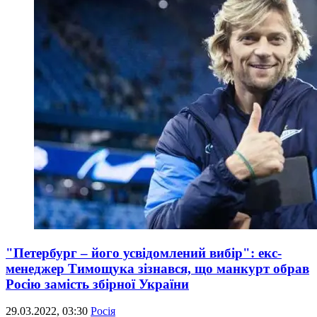
"Петербург – його усвідомлений вибір": екс-
менеджер Тимощука зізнався, що манкурт обрав
Росію замість збірної України
29.03.2022, 03:30
Росія