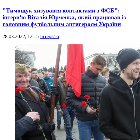
"Тимощук хизувався контактами з ФСБ":
інтерв’ю Віталія Юрченка, який працював із
головним футбольним антигероєм України
28.03.2022, 12:15
Інтерв’ю