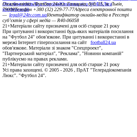
Ліга чемпіонів
Онлайн-медіа «Футбол 24»
Ліга Європи
Юнацька ліга УЄФА
пл. Галицька, буд. 15, м. Львів,
Ліга
конференцій
79008
Телефон +380 (32) 229-77-77
Адреса електронної пошти
—
legal@24tv.com.ua
Ідентифікатор онлайн-медіа в Реєстрі
суб’єктів у сфері медіа — R40-06058
21+
Матеріали сайту призначені для осіб старше 21 року
При цитуванні і використанні будь-яких матеріалів посилання
на "Футбол 24" обов'язкове. При цитуванні і використанні в
мережі Інтернет гіперпосилання на сайт
football24.ua
обов'язкове. Матеріали зі знаком "Спецпроект",
"Партнерський матеріал", "Реклама", "Новини компаній"
публікуємо на правах реклами.
21+
Матеріали сайту призначені для осіб старше 21 року
Усi права захищенi. © 2005 -
2026
, ПрАТ "Телерадіокомпанія
Люкс". "Футбол 24".