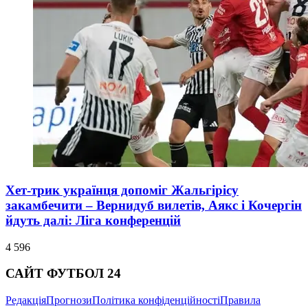
Хет-трик українця допоміг Жальгірісу
закамбечити – Вернидуб вилетів, Аякс і Кочергін
йдуть далі: Ліга конференцій
4 596
САЙТ ФУТБОЛ 24
Редакція
Прогнози
Політика конфіденційності
Правила