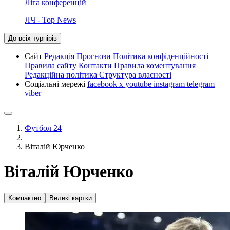
Ліга конференцій
ЛЧ - Top News
До всіх турнірів
Сайт
Редакція
Прогнози
Політика конфіденційності
Правила сайту
Контакти
Правила коментування
Редакційна політика
Структура власності
Соціальні мережі
facebook
x
youtube
instagram
telegram
viber
Футбол 24
Віталій Юрченко
Віталій Юрченко
Компактно
Великі картки