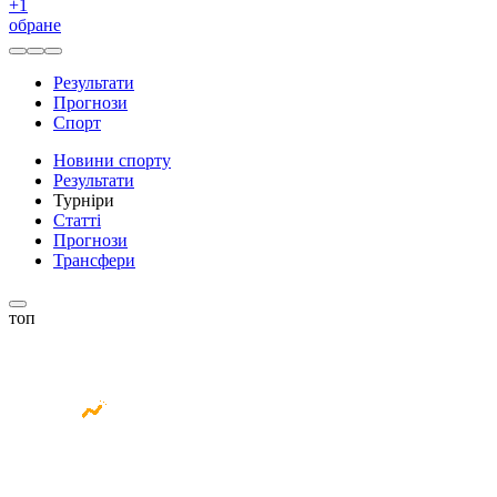
+
1
обране
Результати
Прогнози
Спорт
Новини спорту
Результати
Турніри
Статті
Прогнози
Трансфери
топ