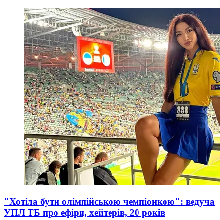
"Хотіла бути олімпійською чемпіонкою": ведуча
УПЛ ТБ про ефіри, хейтерів, 20 років