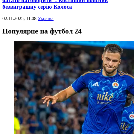
багато наговорити": Костишин пояснив
безвиграшну серію Колоса
02.11.2025, 11:08
Україна
Популярне на футбол 24