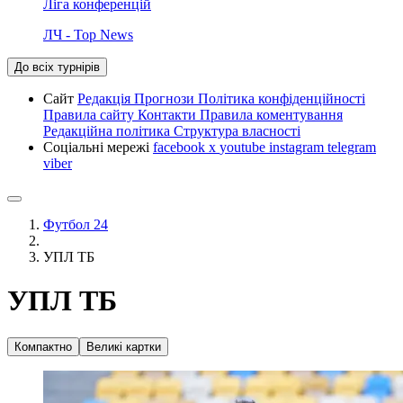
Ліга конференцій
ЛЧ - Top News
До всіх турнірів
Сайт
Редакція
Прогнози
Політика конфіденційності
Правила сайту
Контакти
Правила коментування
Редакційна політика
Структура власності
Соціальні мережі
facebook
x
youtube
instagram
telegram
viber
Футбол 24
УПЛ ТБ
УПЛ ТБ
Компактно
Великі картки