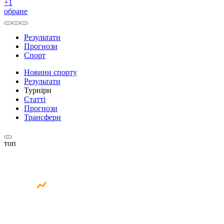
+
1
обране
Результати
Прогнози
Спорт
Новини спорту
Результати
Турніри
Статті
Прогнози
Трансфери
топ