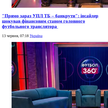
"Прямо зараз УПЛ ТБ – банкрути": інсайдер
шокував фінансовим станом головного
футбольного транслятора
13 червня, 07:18
Україна