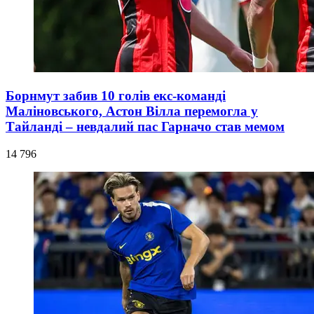
Борнмут забив 10 голів екс-команді
Маліновського, Астон Вілла перемогла у
Тайланді – невдалий пас Гарначо став мемом
14 796