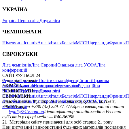
УКРАЇНА
Україна
Перша ліга
Друга ліга
ЧЕМПІОНАТИ
Німеччина
Іспанія
Англія
Італія
Бельгія
МЛС
Нідерланди
Франція
П
ЄВРОКУБКИ
Ліга чемпіонів
Ліга Європи
Юнацька ліга УЄФА
Ліга
конференцій
САЙТ ФУТБОЛ 24
Редакція
Соціальні мережі
Прогнози
Політика конфіденційності
Правила
сайту
facebook
УКРАЇНА
Контакти
x
youtube
Правила коментування
instagram
telegram
viber
Редакційна
політика
Україна
ЧЕМПІОНАТИ
Перша ліга
Структура власності
Друга ліга
Німеччина
ЄВРОКУБКИ
Іспанія
Англія
Італія
Бельгія
МЛС
Нідерланди
Франція
П
Ліга чемпіонів
Онлайн-медіа «Футбол 24»
Ліга Європи
Юнацька ліга УЄФА
пл. Галицька, буд. 15, м. Львів,
Ліга
конференцій
79008
Телефон +380 (32) 229-77-77
Адреса електронної пошти
—
legal@24tv.com.ua
Ідентифікатор онлайн-медіа в Реєстрі
суб’єктів у сфері медіа — R40-06058
21+
Матеріали сайту призначені для осіб старше 21 року
При цитуванні і використанні будь-яких матеріалів посилання