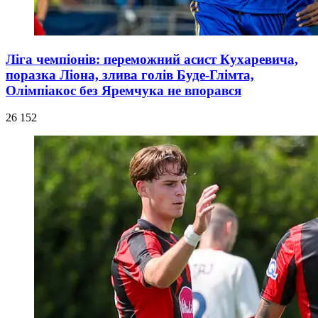
Ліга чемпіонів: переможний асист Кухаревича,
поразка Ліона, злива голів Буде-Глімта,
Олімпіакос без Яремчука не впорався
26 152