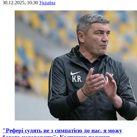
30.12.2025, 10:30
Україна
"Рефері судять не з симпатією до нас, я можу