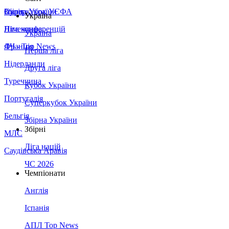
Збірна України
Італія
Суперкубок УЄФА
Україна
Німеччина
Ліга конференцій
Україна
Франція
ЛЧ - Top News
Перша ліга
Нідерланди
Друга ліга
Туреччина
Кубок України
Португалія
Суперкубок України
Бельгія
Збірна України
Збірні
МЛС
Ліга націй
Саудівська Аравія
ЧС 2026
Чемпіонати
Англія
Іспанія
АПЛ Top News