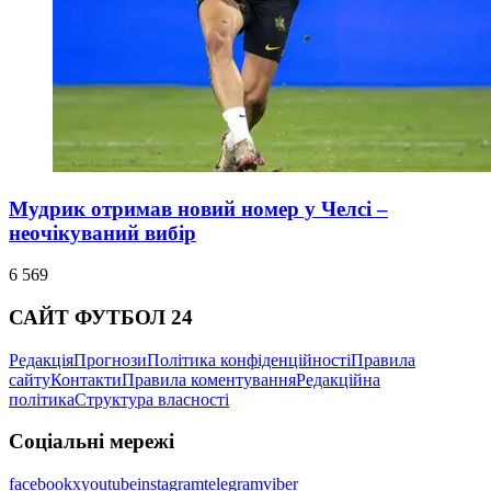
Мудрик отримав новий номер у Челсі –
неочікуваний вибір
6 569
САЙТ ФУТБОЛ 24
Редакція
Прогнози
Політика конфіденційності
Правила
сайту
Контакти
Правила коментування
Редакційна
політика
Структура власності
Соціальні мережі
facebook
x
youtube
instagram
telegram
viber