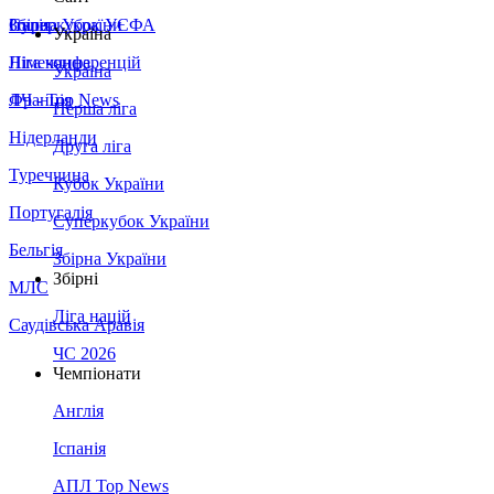
Збірна України
Італія
Суперкубок УЄФА
Україна
Німеччина
Ліга конференцій
Україна
Франція
ЛЧ - Top News
Перша ліга
Нідерланди
Друга ліга
Туреччина
Кубок України
Португалія
Суперкубок України
Бельгія
Збірна України
Збірні
МЛС
Ліга націй
Саудівська Аравія
ЧС 2026
Чемпіонати
Англія
Іспанія
АПЛ Top News