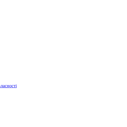
ласності