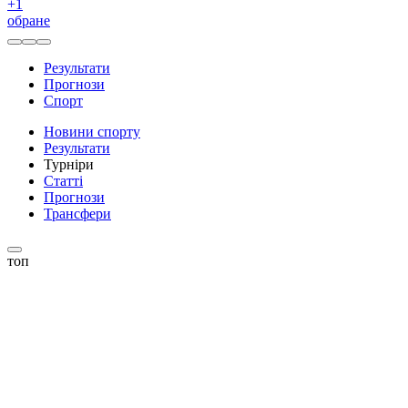
+
1
обране
Результати
Прогнози
Спорт
Новини спорту
Результати
Турніри
Статті
Прогнози
Трансфери
топ