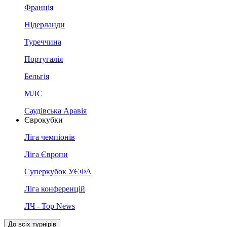
Франція
Нідерланди
Туреччина
Португалія
Бельгія
МЛС
Саудівська Аравія
Єврокубки
Ліга чемпіонів
Ліга Європи
Суперкубок УЄФА
Ліга конференцій
ЛЧ - Top News
До всіх турнірів