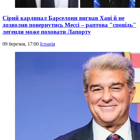
Сірий кардинал Барселони вигнав Хаві й не
дозволив повернутись Мессі – раптова "сповідь"
легенди може поховати Лапорту
09 березня, 17:00
Іспанія