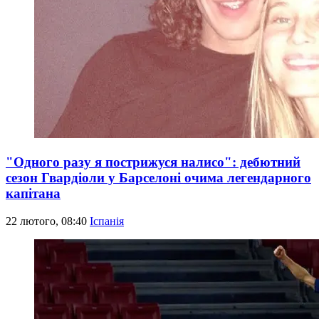
"Одного разу я пострижуся налисо": дебютний
сезон Гвардіоли у Барселоні очима легендарного
капітана
22 лютого, 08:40
Іспанія