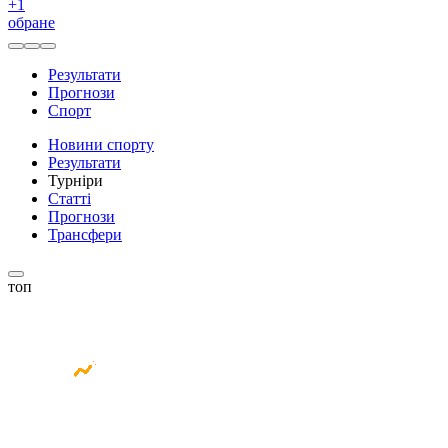
+
1
обране
Результати
Прогнози
Спорт
Новини спорту
Результати
Турніри
Статті
Прогнози
Трансфери
топ