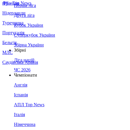
Франція
ЛЧ - Top News
Перша ліга
Нідерланди
Друга ліга
Туреччина
Кубок України
Португалія
Суперкубок України
Бельгія
Збірна України
Збірні
МЛС
Ліга націй
Саудівська Аравія
ЧС 2026
Чемпіонати
Англія
Іспанія
АПЛ Top News
Італія
Німеччина