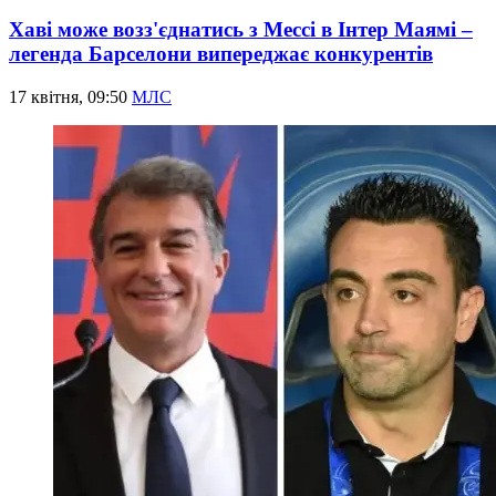
Хаві може возз'єднатись з Мессі в Інтер Маямі –
легенда Барселони випереджає конкурентів
17 квітня, 09:50
МЛС