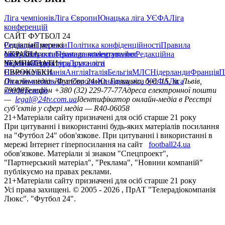
Ліга чемпіонів
Ліга Європи
Юнацька ліга УЄФА
Ліга
конференцій
САЙТ ФУТБОЛ 24
Редакція
Соціальні мережі
Прогнози
Політика конфіденційності
Правила
сайту
facebook
УКРАЇНА
Контакти
x
youtube
Правила коментування
instagram
telegram
viber
Редакційна
політика
Україна
ЧЕМПІОНАТИ
Перша ліга
Структура власності
Друга ліга
Німеччина
ЄВРОКУБКИ
Іспанія
Англія
Італія
Бельгія
МЛС
Нідерланди
Франція
П
Ліга чемпіонів
Онлайн-медіа «Футбол 24»
Ліга Європи
Юнацька ліга УЄФА
пл. Галицька, буд. 15, м. Львів,
Ліга
конференцій
79008
Телефон +380 (32) 229-77-77
Адреса електронної пошти
—
legal@24tv.com.ua
Ідентифікатор онлайн-медіа в Реєстрі
суб’єктів у сфері медіа — R40-06058
21+
Матеріали сайту призначені для осіб старше 21 року
При цитуванні і використанні будь-яких матеріалів посилання
на "Футбол 24" обов'язкове. При цитуванні і використанні в
мережі Інтернет гіперпосилання на сайт
football24.ua
обов'язкове. Матеріали зі знаком "Спецпроект",
"Партнерський матеріал", "Реклама", "Новини компаній"
публікуємо на правах реклами.
21+
Матеріали сайту призначені для осіб старше 21 року
Усi права захищенi. © 2005 -
2026
, ПрАТ "Телерадіокомпанія
Люкс". "Футбол 24".