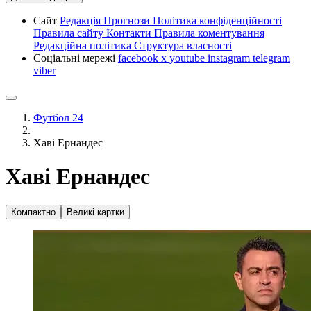
Сайт
Редакція
Прогнози
Політика конфіденційності
Правила сайту
Контакти
Правила коментування
Редакційна політика
Структура власності
Соціальні мережі
facebook
x
youtube
instagram
telegram
viber
Футбол 24
Хаві Ернандес
Хаві Ернандес
Компактно
Великі картки