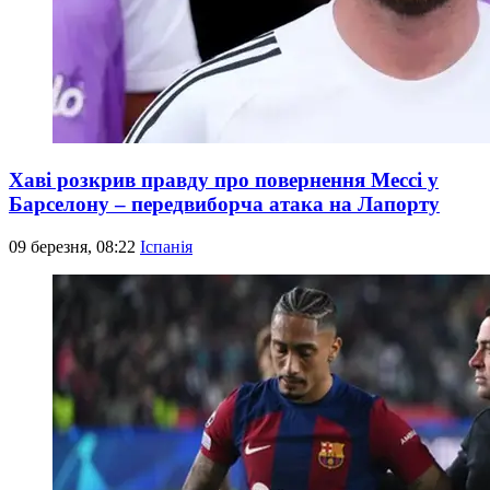
Хаві розкрив правду про повернення Мессі у
Барселону – передвиборча атака на Лапорту
09 березня, 08:22
Іспанія