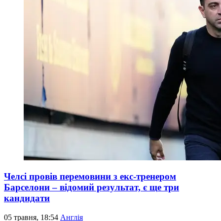
Челсі провів перемовини з екс-тренером
Барселони – відомий результат, є ще три
кандидати
05 травня, 18:54
Англія