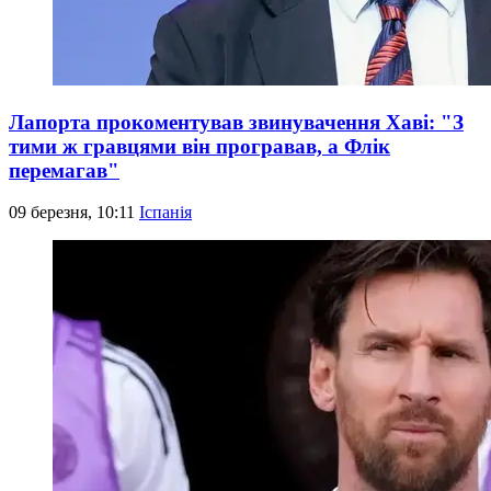
Лапорта прокоментував звинувачення Хаві: "З
тими ж гравцями він програвав, а Флік
перемагав"
09 березня, 10:11
Іспанія