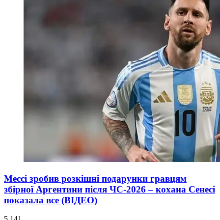
Мессі зробив розкішні подарунки гравцям
збірної Аргентини після ЧС-2026 – кохана Сенесі
показала все (ВІДЕО)
5 141