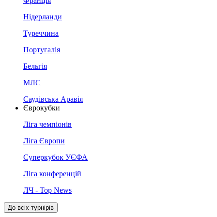
Франція
Нідерланди
Туреччина
Португалія
Бельгія
МЛС
Саудівська Аравія
Єврокубки
Ліга чемпіонів
Ліга Європи
Суперкубок УЄФА
Ліга конференцій
ЛЧ - Top News
До всіх турнірів