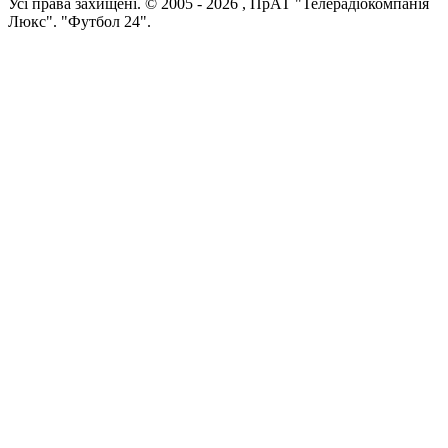
Усi права захищенi. © 2005 -
2026
, ПрАТ "Телерадіокомпанія
Люкс". "Футбол 24".