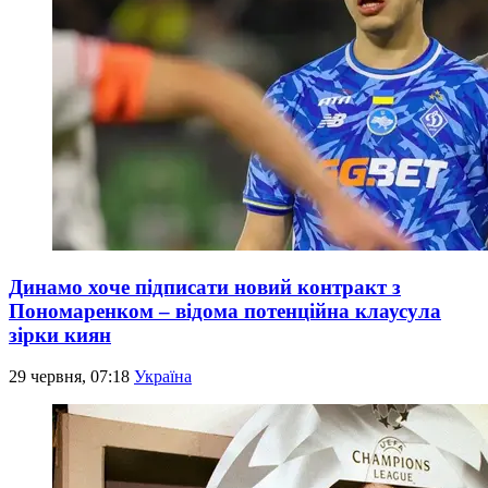
Динамо хоче підписати новий контракт з
Пономаренком – відома потенційна клаусула
зірки киян
29 червня, 07:18
Україна