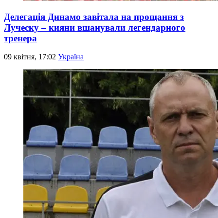
Делегація Динамо завітала на прощання з
Луческу – кияни вшанували легендарного
тренера
09 квітня, 17:02
Україна