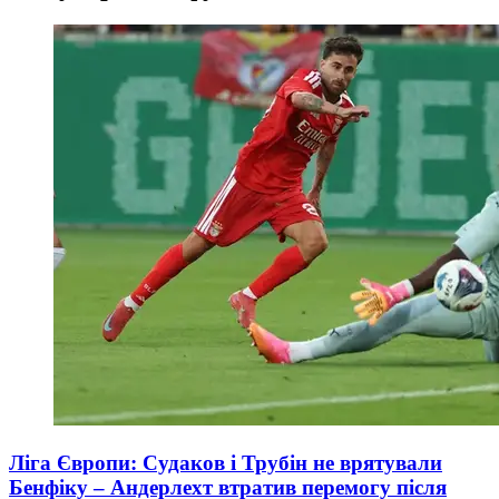
Ліга Європи: Судаков і Трубін не врятували
Бенфіку – Андерлехт втратив перемогу після