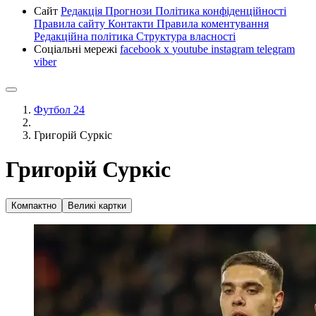
Сайт
Редакція
Прогнози
Політика конфіденційності
Правила сайту
Контакти
Правила коментування
Редакційна політика
Структура власності
Соціальні мережі
facebook
x
youtube
instagram
telegram
viber
Футбол 24
Григорій Суркіс
Григорій Суркіс
Компактно
Великі картки