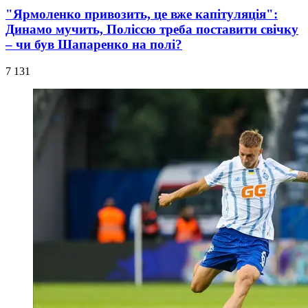
"Ярмоленко привозить, це вже капітуляція":
Динамо мучить, Поліссю треба поставити свічку
– чи був Шапаренко на полі?
7 131