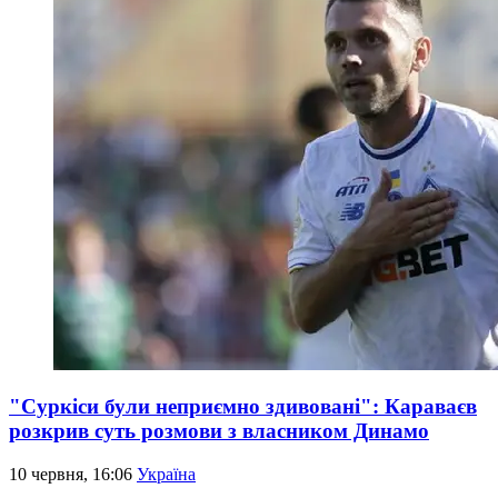
"Суркіси були неприємно здивовані": Караваєв
розкрив суть розмови з власником Динамо
10 червня, 16:06
Україна