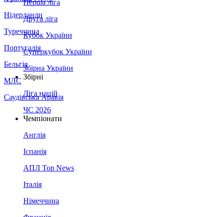
Перша ліга
Нідерланди
Друга ліга
Туреччина
Кубок України
Португалія
Суперкубок України
Бельгія
Збірна України
Збірні
МЛС
Ліга націй
Саудівська Аравія
ЧС 2026
Чемпіонати
Англія
Іспанія
АПЛ Top News
Італія
Німеччина