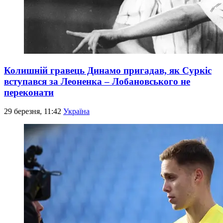
Колишній гравець Динамо пригадав, як Суркіс
вступався за Леоненка – Лобановського не
переконати
29 березня, 11:42
Україна