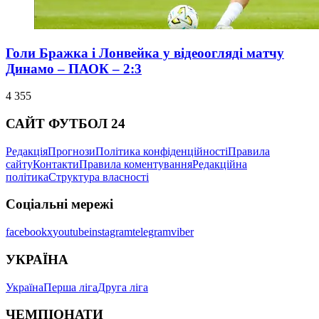
Голи Бражка і Лонвейка у відеоогляді матчу
Динамо – ПАОК – 2:3
4 355
САЙТ ФУТБОЛ 24
Редакція
Прогнози
Політика конфіденційності
Правила
сайту
Контакти
Правила коментування
Редакційна
політика
Структура власності
Соціальні мережі
facebook
x
youtube
instagram
telegram
viber
УКРАЇНА
Україна
Перша ліга
Друга ліга
ЧЕМПІОНАТИ