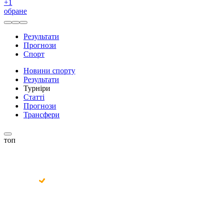
+
1
обране
Результати
Прогнози
Спорт
Новини спорту
Результати
Турніри
Статті
Прогнози
Трансфери
топ