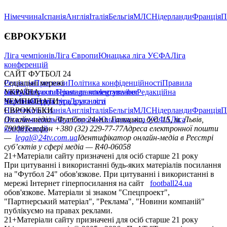
Німеччина
Іспанія
Англія
Італія
Бельгія
МЛС
Нідерланди
Франція
П
ЄВРОКУБКИ
Ліга чемпіонів
Ліга Європи
Юнацька ліга УЄФА
Ліга
конференцій
САЙТ ФУТБОЛ 24
Редакція
Соціальні мережі
Прогнози
Політика конфіденційності
Правила
сайту
facebook
УКРАЇНА
Контакти
x
youtube
Правила коментування
instagram
telegram
viber
Редакційна
політика
Україна
ЧЕМПІОНАТИ
Перша ліга
Структура власності
Друга ліга
Німеччина
ЄВРОКУБКИ
Іспанія
Англія
Італія
Бельгія
МЛС
Нідерланди
Франція
П
Ліга чемпіонів
Онлайн-медіа «Футбол 24»
Ліга Європи
Юнацька ліга УЄФА
пл. Галицька, буд. 15, м. Львів,
Ліга
конференцій
79008
Телефон +380 (32) 229-77-77
Адреса електронної пошти
—
legal@24tv.com.ua
Ідентифікатор онлайн-медіа в Реєстрі
суб’єктів у сфері медіа — R40-06058
21+
Матеріали сайту призначені для осіб старше 21 року
При цитуванні і використанні будь-яких матеріалів посилання
на "Футбол 24" обов'язкове. При цитуванні і використанні в
мережі Інтернет гіперпосилання на сайт
football24.ua
обов'язкове. Матеріали зі знаком "Спецпроект",
"Партнерський матеріал", "Реклама", "Новини компаній"
публікуємо на правах реклами.
21+
Матеріали сайту призначені для осіб старше 21 року