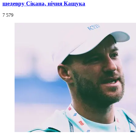
шедевру Сікана, нічия Кащука
7 579