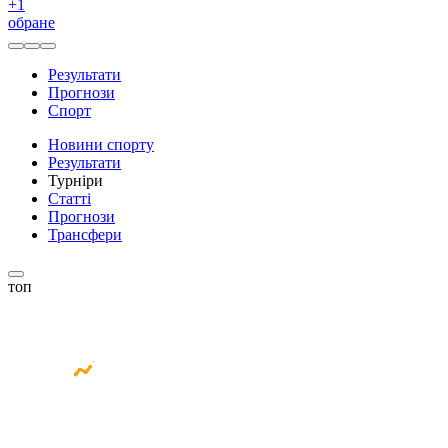
+
1
обране
Результати
Прогнози
Спорт
Новини спорту
Результати
Турніри
Статті
Прогнози
Трансфери
топ