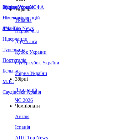
Збірна України
Італія
Суперкубок УЄФА
Україна
Німеччина
Ліга конференцій
Україна
Франція
ЛЧ - Top News
Перша ліга
Нідерланди
Друга ліга
Туреччина
Кубок України
Португалія
Суперкубок України
Бельгія
Збірна України
Збірні
МЛС
Ліга націй
Саудівська Аравія
ЧС 2026
Чемпіонати
Англія
Іспанія
АПЛ Top News