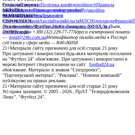
Редакція
Соціальні мережі
Прогнози
Політика конфіденційності
Правила
сайту
facebook
УКРАЇНА
Контакти
x
youtube
Правила коментування
instagram
telegram
viber
Редакційна
політика
Україна
ЧЕМПІОНАТИ
Перша ліга
Структура власності
Друга ліга
Німеччина
ЄВРОКУБКИ
Іспанія
Англія
Італія
Бельгія
МЛС
Нідерланди
Франція
П
Ліга чемпіонів
Онлайн-медіа «Футбол 24»
Ліга Європи
Юнацька ліга УЄФА
пл. Галицька, буд. 15, м. Львів,
Ліга
конференцій
79008
Телефон +380 (32) 229-77-77
Адреса електронної пошти
—
legal@24tv.com.ua
Ідентифікатор онлайн-медіа в Реєстрі
суб’єктів у сфері медіа — R40-06058
21+
Матеріали сайту призначені для осіб старше 21 року
При цитуванні і використанні будь-яких матеріалів посилання
на "Футбол 24" обов'язкове. При цитуванні і використанні в
мережі Інтернет гіперпосилання на сайт
football24.ua
обов'язкове. Матеріали зі знаком "Спецпроект",
"Партнерський матеріал", "Реклама", "Новини компаній"
публікуємо на правах реклами.
21+
Матеріали сайту призначені для осіб старше 21 року
Усi права захищенi. © 2005 -
2026
, ПрАТ "Телерадіокомпанія
Люкс". "Футбол 24".