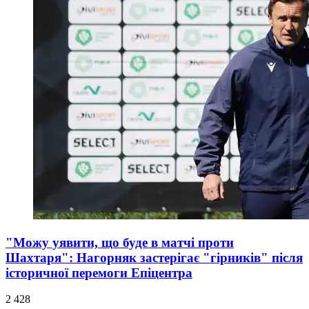
"Можу уявити, що буде в матчі проти
Шахтаря": Нагорняк застерігає "гірників" після
історичної перемоги Епіцентра
2 428