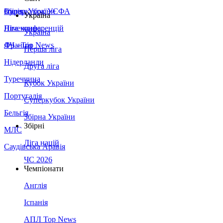
Збірна України
Італія
Суперкубок УЄФА
Україна
Німеччина
Ліга конференцій
Україна
Франція
ЛЧ - Top News
Перша ліга
Нідерланди
Друга ліга
Туреччина
Кубок України
Португалія
Суперкубок України
Бельгія
Збірна України
Збірні
МЛС
Ліга націй
Саудівська Аравія
ЧС 2026
Чемпіонати
Англія
Іспанія
АПЛ Top News