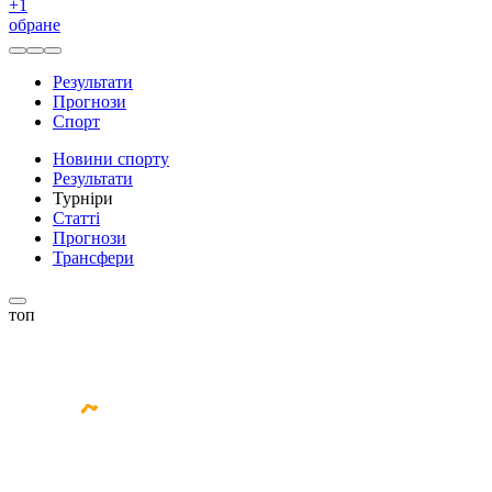
+
1
обране
Результати
Прогнози
Спорт
Новини спорту
Результати
Турніри
Статті
Прогнози
Трансфери
топ