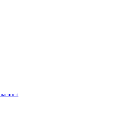
ласності