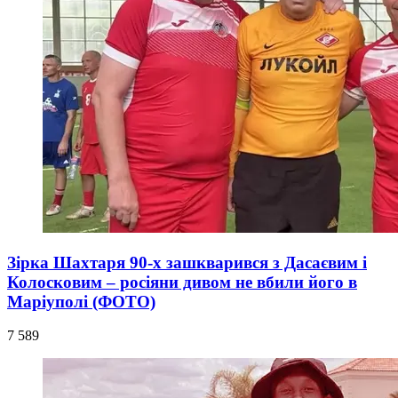
Зірка Шахтаря 90-х зашкварився з Дасаєвим і
Колосковим – росіяни дивом не вбили його в
Маріуполі (ФОТО)
7 589