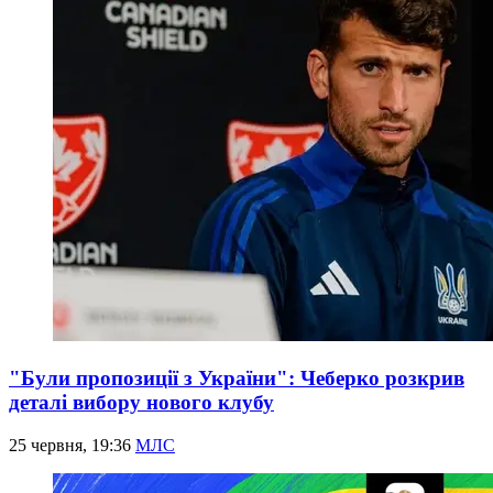
"Були пропозиції з України": Чеберко розкрив
деталі вибору нового клубу
25 червня, 19:36
МЛС