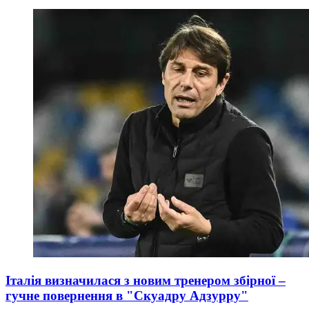
Італія визначилася з новим тренером збірної –
гучне повернення в "Скуадру Адзурру"