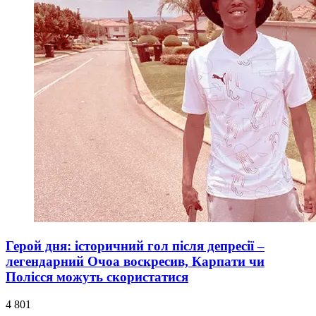
Герой дня: історичний гол після депресії –
легендарний Очоа воскресив, Карпати чи
Полісся можуть скористатися
4 801