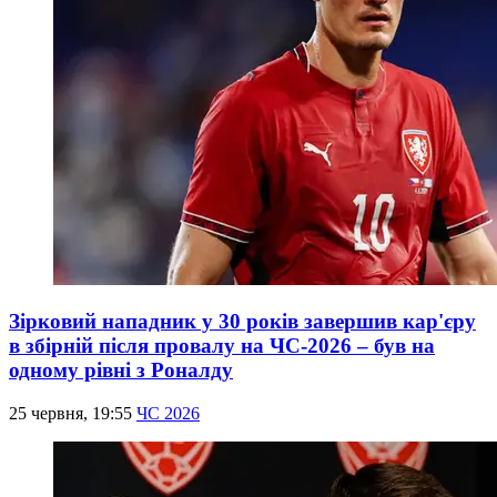
Зірковий нападник у 30 років завершив кар'єру
в збірній після провалу на ЧС-2026 – був на
одному рівні з Роналду
25 червня, 19:55
ЧС 2026