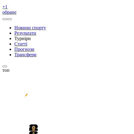
+
1
обране
Новини спорту
Результати
Турніри
Статті
Прогнози
Трансфери
топ