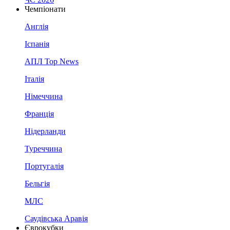
Чемпіонати
Англія
Іспанія
АПЛ Top News
Італія
Німеччина
Франція
Нідерланди
Туреччина
Португалія
Бельгія
МЛС
Саудівська Аравія
Єврокубки