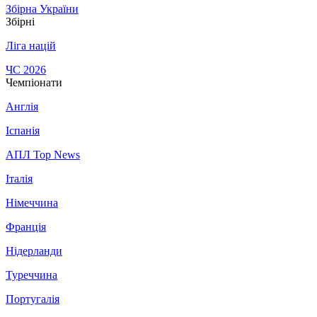
Збірна України
Збірні
Ліга націй
ЧС 2026
Чемпіонати
Англія
Іспанія
АПЛ Top News
Італія
Німеччина
Франція
Нідерланди
Туреччина
Португалія