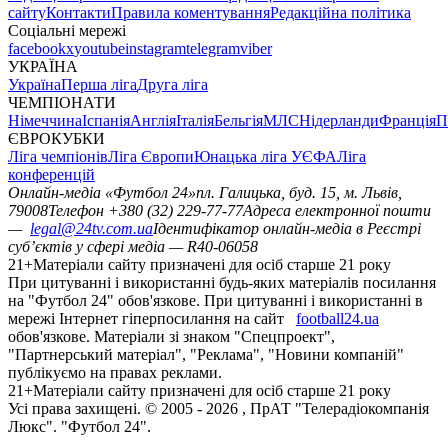
сайту
Контакти
Правила коментування
Редакційна політика
Соціальні мережі
facebook
x
youtube
instagram
telegram
viber
УКРАЇНА
Україна
Перша ліга
Друга ліга
ЧЕМПІОНАТИ
Німеччина
Іспанія
Англія
Італія
Бельгія
МЛС
Нідерланди
Франція
П
ЄВРОКУБКИ
Ліга чемпіонів
Ліга Європи
Юнацька ліга УЄФА
Ліга
конференцій
Онлайн-медіа «Футбол 24»
пл. Галицька, буд. 15, м. Львів,
79008
Телефон +380 (32) 229-77-77
Адреса електронної пошти
—
legal@24tv.com.ua
Ідентифікатор онлайн-медіа в Реєстрі
суб’єктів у сфері медіа — R40-06058
21+
Матеріали сайту призначені для осіб старше 21 року
При цитуванні і використанні будь-яких матеріалів посилання
на "Футбол 24" обов'язкове. При цитуванні і використанні в
мережі Інтернет гіперпосилання на сайт
football24.ua
обов'язкове. Матеріали зі знаком "Спецпроект",
"Партнерський матеріал", "Реклама", "Новини компаній"
публікуємо на правах реклами.
21+
Матеріали сайту призначені для осіб старше 21 року
Усi права захищенi. © 2005 -
2026
, ПрАТ "Телерадіокомпанія
Люкс". "Футбол 24".