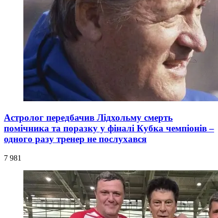
Астролог передбачив Лідхольму смерть
помічника та поразку у фіналі Кубка чемпіонів –
одного разу тренер не послухався
7 981