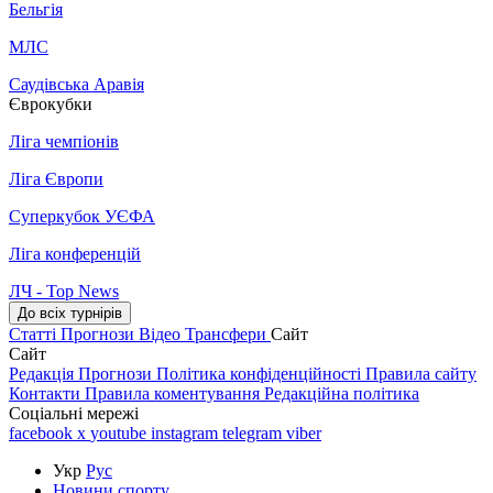
Бельгія
МЛС
Саудівська Аравія
Єврокубки
Ліга чемпіонів
Ліга Європи
Суперкубок УЄФА
Ліга конференцій
ЛЧ - Top News
До всіх турнірів
Статті
Прогнози
Відео
Трансфери
Сайт
Сайт
Редакція
Прогнози
Політика конфіденційності
Правила сайту
Контакти
Правила коментування
Редакційна політика
Соціальні мережі
facebook
x
youtube
instagram
telegram
viber
Укр
Рус
Новини спорту