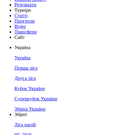
Результати
Турніри
Статті
Прогнози
Відео
Трансфери
Сайт
Україна
Україна
Перша ліга
Друга ліга
Кубок України
Суперкубок України
Збірна України
Збірні
Ліга націй
ЧС 2026