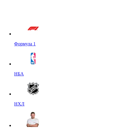
Формула 1
НБА
НХЛ