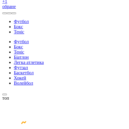
+
1
обране
Футбол
Бокс
Теніс
Футбол
Бокс
Теніс
Біатлон
Легка атлетика
Футзал
Баскетбол
Хокей
Волейбол
топ