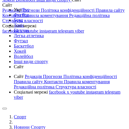
Сайт
Укр
Рус
Редакція
Прогнози
Політика конфіденційності
Правила сайту
Футбол
Контакти
Правила коментування
Редакційна політика
Бокс
Структура власності
Теніс
Соціальні мережі
Біатлон
facebook
x
youtube
instagram
telegram
viber
Легка атлетика
Футзал
Баскетбол
Хокей
Волейбол
Інші види спорту
Сайт
Сайт
Редакція
Прогнози
Політика конфіденційності
Правила сайту
Контакти
Правила коментування
Редакційна політика
Структура власності
Соціальні мережі
facebook
x
youtube
instagram
telegram
viber
Спорт
Новини Спорту