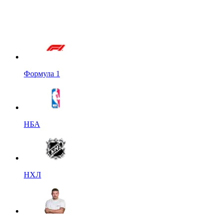
Формула 1
НБА
НХЛ