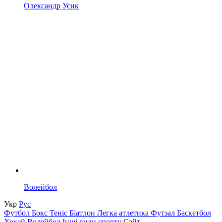
Олександр Усик
Волейбол
Укр
Рус
Футбол
Бокс
Теніс
Біатлон
Легка атлетика
Футзал
Баскетбол
Хокей
Волейбол
Інші види спорту
Сайт