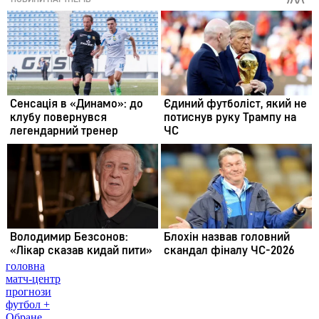
головна
матч-центр
прогнози
футбол +
Обране