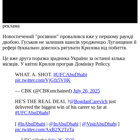
Video
реклама
Новоспечений "росіянин" провалився вже у першому раунді
двобою. Гуськов не залишив шансів уродженцю Луганщини й
рефері буквально довелось рятувати Крилова від побиття.
Це вже друга поразка зрадника України за останні кілька
місяців. У квітні Крилов програв Домініку Рейєсу.
WHAT. A. SHOT.
#UFCAbuDhabi
pic.twitter.com/VjGfz5VIjK
— CBK (@CBKunchained)
July 26, 2025
HE'S THE REAL DEAL ?
@BogdanCarevich
just
delivered the biggest win of his career so far at
#UFCAbuDhabi
!
[
#InAbuDhabi
|
@InAbuDhabi
|
@VisitAbuDhabi
]
pic.twitter.com/AxB2X2TzTa