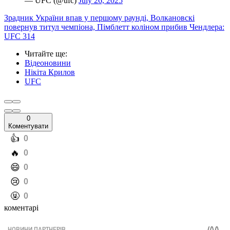
— UFC (@ufc)
July 26, 2025
Зрадник України впав у першому раунді, Волкановскі
повернув титул чемпіона, Пімблетт коліном прибив Чендлера:
UFC 314
Читайте ще
:
Відеоновини
Нікіта Крилов
UFC
0
Коментувати
️👍
0
️🔥
0
️😄
0
️😢
0
️🤬
0
коментарі