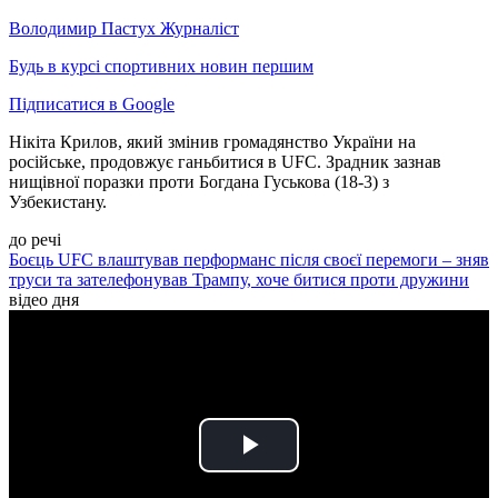
Володимир Пастух
Журналіст
Будь в курсі спортивних новин першим
Підписатися в Google
Нікіта Крилов, який змінив громадянство України на
російське, продовжує ганьбитися в UFC. Зрадник зазнав
нищівної поразки проти Богдана Гуськова (18-3) з
Узбекистану.
до речі
Боєць UFC влаштував перформанс після своєї перемоги – зняв
труси та зателефонував Трампу, хоче битися проти дружини
відео дня
Play