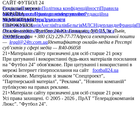
САЙТ ФУТБОЛ 24
Редакція
Соціальні мережі
Прогнози
Політика конфіденційності
Правила
сайту
facebook
УКРАЇНА
Контакти
x
youtube
Правила коментування
instagram
telegram
viber
Редакційна
політика
Україна
ЧЕМПІОНАТИ
Перша ліга
Структура власності
Друга ліга
Німеччина
ЄВРОКУБКИ
Іспанія
Англія
Італія
Бельгія
МЛС
Нідерланди
Франція
П
Ліга чемпіонів
Онлайн-медіа «Футбол 24»
Ліга Європи
Юнацька ліга УЄФА
пл. Галицька, буд. 15, м. Львів,
Ліга
конференцій
79008
Телефон +380 (32) 229-77-77
Адреса електронної пошти
—
legal@24tv.com.ua
Ідентифікатор онлайн-медіа в Реєстрі
суб’єктів у сфері медіа — R40-06058
21+
Матеріали сайту призначені для осіб старше 21 року
При цитуванні і використанні будь-яких матеріалів посилання
на "Футбол 24" обов'язкове. При цитуванні і використанні в
мережі Інтернет гіперпосилання на сайт
football24.ua
обов'язкове. Матеріали зі знаком "Спецпроект",
"Партнерський матеріал", "Реклама", "Новини компаній"
публікуємо на правах реклами.
21+
Матеріали сайту призначені для осіб старше 21 року
Усi права захищенi. © 2005 -
2026
, ПрАТ "Телерадіокомпанія
Люкс". "Футбол 24".