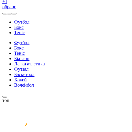
+
1
обране
Футбол
Бокс
Теніс
Футбол
Бокс
Теніс
Біатлон
Легка атлетика
Футзал
Баскетбол
Хокей
Волейбол
топ