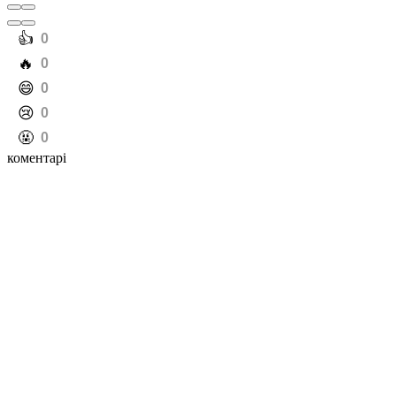
️👍
0
️🔥
0
️😄
0
️😢
0
️🤬
0
коментарі