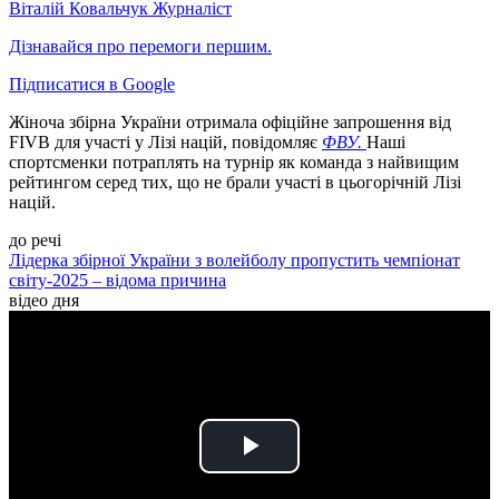
Віталій Ковальчук
Журналіст
Дізнавайся про перемоги першим.
Підписатися в Google
Жіноча збірна України отримала офіційне запрошення від
FIVB для участі у Лізі націй, повідомляє
ФВУ.
Наші
спортсменки потраплять на турнір як команда з найвищим
рейтингом серед тих, що не брали участі в цьогорічній Лізі
націй.
до речі
Лідерка збірної України з волейболу пропустить чемпіонат
світу-2025 – відома причина
відео дня
Play