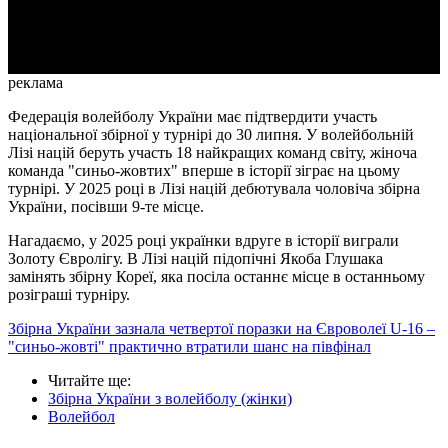
Video
реклама
Федерація волейболу України має підтвердити участь
національної збірної у турнірі до 30 липня. У волейбольній
Лізі націй беруть участь 18 найкращих команд світу, жіноча
команда "синьо-жовтих" вперше в історії зіграє на цьому
турнірі. У 2025 році в Лізі націй дебютувала чоловіча збірна
України, посівши 9-те місце.
Нагадаємо, у 2025 році українки вдруге в історії виграли
Золоту Євролігу. В Лізі націй підопічні Якоба Глушака
замінять збірну Кореї, яка посіла останнє місце в останньому
розіграші турніру.
Збірна України зазнала четвертої поразки на Євроволеї U-16 –
"синьо-жовті" практично втратили шанс на півфінал
Читайте ще
:
Збірна України з волейболу (жінки)
Волейбол