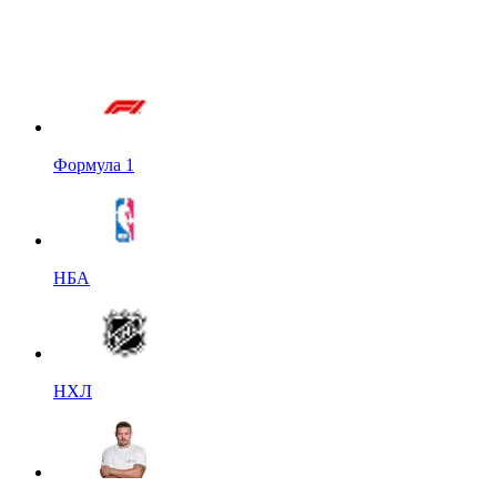
Формула 1
НБА
НХЛ