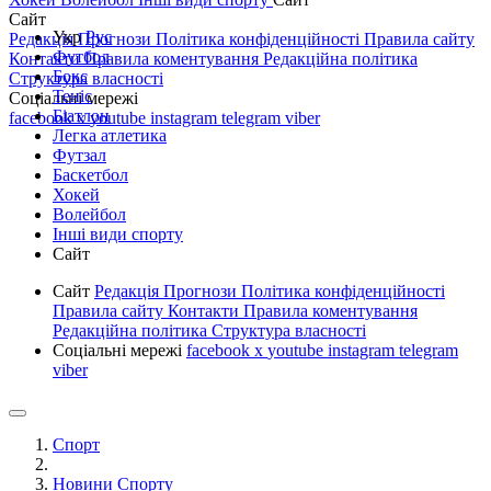
Сайт
Укр
Рус
Редакція
Прогнози
Політика конфіденційності
Правила сайту
Футбол
Контакти
Правила коментування
Редакційна політика
Бокс
Структура власності
Теніс
Соціальні мережі
Біатлон
facebook
x
youtube
instagram
telegram
viber
Легка атлетика
Футзал
Баскетбол
Хокей
Волейбол
Інші види спорту
Сайт
Сайт
Редакція
Прогнози
Політика конфіденційності
Правила сайту
Контакти
Правила коментування
Редакційна політика
Структура власності
Соціальні мережі
facebook
x
youtube
instagram
telegram
viber
Спорт
Новини Спорту