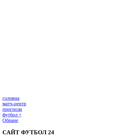
головна
матч-центр
прогнози
футбол +
Обране
САЙТ ФУТБОЛ 24
Редакція
Прогнози
Політика конфіденційності
Правила
сайту
Контакти
Правила коментування
Редакційна
політика
Структура власності
Соціальні мережі
facebook
x
youtube
instagram
telegram
viber