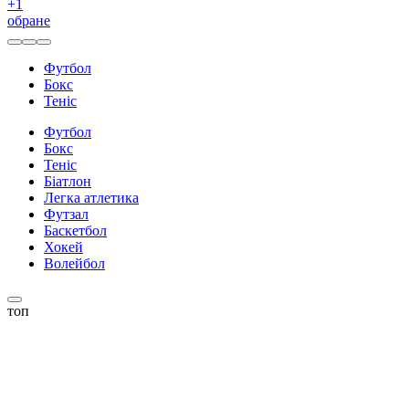
+
1
обране
Футбол
Бокс
Теніс
Футбол
Бокс
Теніс
Біатлон
Легка атлетика
Футзал
Баскетбол
Хокей
Волейбол
топ