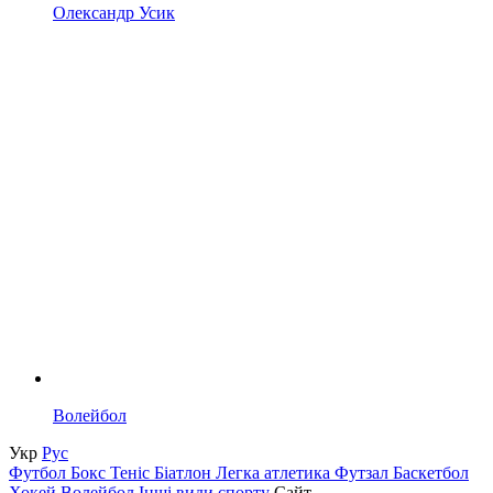
Олександр Усик
Волейбол
Укр
Рус
Футбол
Бокс
Теніс
Біатлон
Легка атлетика
Футзал
Баскетбол
Хокей
Волейбол
Інші види спорту
Сайт