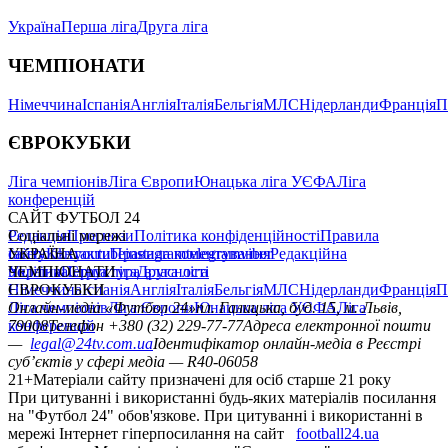
Україна
Перша ліга
Друга ліга
ЧЕМПІОНАТИ
Німеччина
Іспанія
Англія
Італія
Бельгія
МЛС
Нідерланди
Франція
П
ЄВРОКУБКИ
Ліга чемпіонів
Ліга Європи
Юнацька ліга УЄФА
Ліга
конференцій
САЙТ ФУТБОЛ 24
Редакція
Соціальні мережі
Прогнози
Політика конфіденційності
Правила
сайту
facebook
УКРАЇНА
Контакти
x
youtube
Правила коментування
instagram
telegram
viber
Редакційна
політика
Україна
ЧЕМПІОНАТИ
Перша ліга
Структура власності
Друга ліга
Німеччина
ЄВРОКУБКИ
Іспанія
Англія
Італія
Бельгія
МЛС
Нідерланди
Франція
П
Ліга чемпіонів
Онлайн-медіа «Футбол 24»
Ліга Європи
Юнацька ліга УЄФА
пл. Галицька, буд. 15, м. Львів,
Ліга
конференцій
79008
Телефон +380 (32) 229-77-77
Адреса електронної пошти
—
legal@24tv.com.ua
Ідентифікатор онлайн-медіа в Реєстрі
суб’єктів у сфері медіа — R40-06058
21+
Матеріали сайту призначені для осіб старше 21 року
При цитуванні і використанні будь-яких матеріалів посилання
на "Футбол 24" обов'язкове. При цитуванні і використанні в
мережі Інтернет гіперпосилання на сайт
football24.ua