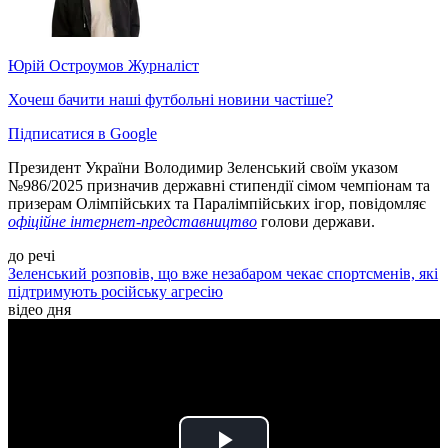
Юрій Остроумов
Журналіст
Хочеш бачити наші футбольні новини частіше?
Підписатися в Google
Президент України Володимир Зеленський своїм указом
№986/2025 призначив державні стипендії сімом чемпіонам та
призерам Олімпійських та Паралімпійських ігор, повідомляє
офіційне інтернет-представництво
голови держави.
до речі
Зеленський розповів, що вже незабаром чекає спортсменів, які
підтримують російську агресію
відео дня