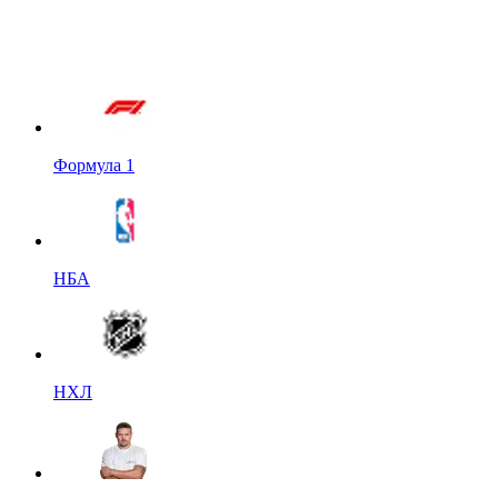
Формула 1
НБА
НХЛ