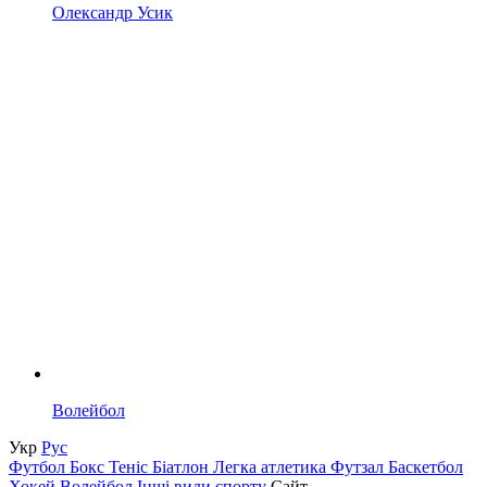
Олександр Усик
Волейбол
Укр
Рус
Футбол
Бокс
Теніс
Біатлон
Легка атлетика
Футзал
Баскетбол
Хокей
Волейбол
Інші види спорту
Сайт