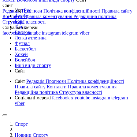
Сайт
Укр
Рус
Редакція
Прогнози
Політика конфіденційності
Правила сайту
Футбол
Контакти
Правила коментування
Редакційна політика
Бокс
Структура власності
Теніс
Соціальні мережі
Біатлон
facebook
x
youtube
instagram
telegram
viber
Легка атлетика
Футзал
Баскетбол
Хокей
Волейбол
Інші види спорту
Сайт
Сайт
Редакція
Прогнози
Політика конфіденційності
Правила сайту
Контакти
Правила коментування
Редакційна політика
Структура власності
Соціальні мережі
facebook
x
youtube
instagram
telegram
viber
Спорт
Новини Спорту