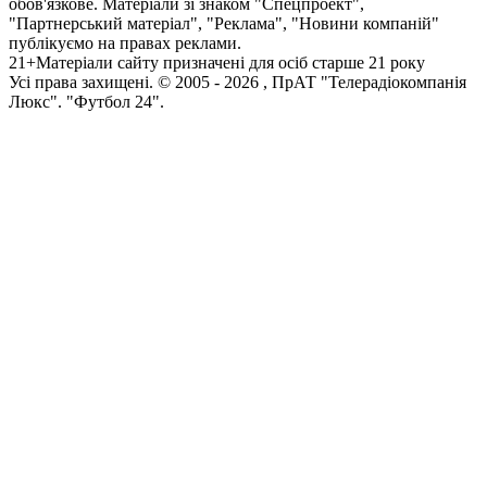
обов'язкове. Матеріали зі знаком "Спецпроект",
"Партнерський матеріал", "Реклама", "Новини компаній"
публікуємо на правах реклами.
21+
Матеріали сайту призначені для осіб старше 21 року
Усi права захищенi. © 2005 -
2026
, ПрАТ "Телерадіокомпанія
Люкс". "Футбол 24".