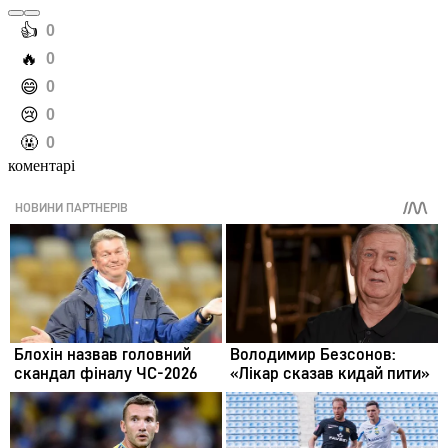
️👍
0
️🔥
0
️😄
0
️😢
0
️🤬
0
коментарі