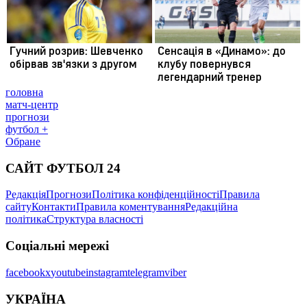
головна
матч-центр
прогнози
футбол +
Обране
САЙТ ФУТБОЛ 24
Редакція
Прогнози
Політика конфіденційності
Правила
сайту
Контакти
Правила коментування
Редакційна
політика
Структура власності
Соціальні мережі
facebook
x
youtube
instagram
telegram
viber
УКРАЇНА