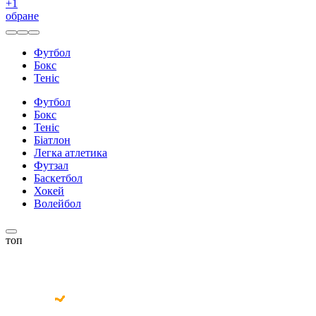
+
1
обране
Футбол
Бокс
Теніс
Футбол
Бокс
Теніс
Біатлон
Легка атлетика
Футзал
Баскетбол
Хокей
Волейбол
топ