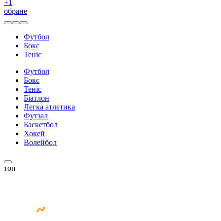
+
1
обране
Футбол
Бокс
Теніс
Футбол
Бокс
Теніс
Біатлон
Легка атлетика
Футзал
Баскетбол
Хокей
Волейбол
топ