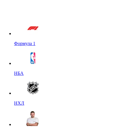
Формула 1
НБА
НХЛ