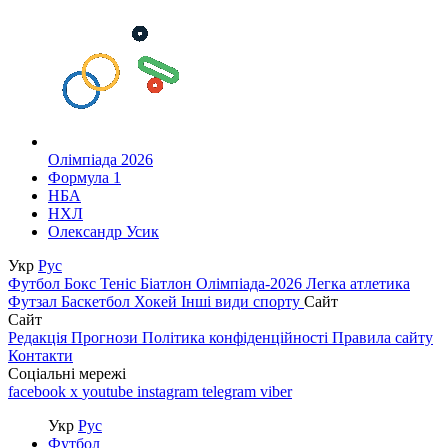
Олімпіада 2026
Формула 1
НБА
НХЛ
Олександр Усик
Укр
Рус
Футбол
Бокс
Теніс
Біатлон
Олімпіада-2026
Легка атлетика
Футзал
Баскетбол
Хокей
Інші види спорту
Сайт
Сайт
Редакція
Прогнози
Політика конфіденційності
Правила сайту
Контакти
Соціальні мережі
facebook
x
youtube
instagram
telegram
viber
Укр
Рус
Футбол