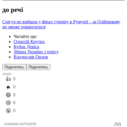
до речі
Снігур не вийшла у фінал турніру в Румунії – за Олійникову
не зможе поквитатися
Читайте ще
:
Олексій Крутих
Кубок Девіса
Збірна України з тенісу
Владислав Орлов
Поділитись
Поділитись
️👍
0
️🔥
0
️😄
0
️😢
0
️🤬
0