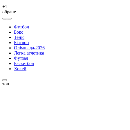
+
1
обране
Футбол
Бокс
Теніс
Біатлон
Олімпіада-2026
Легка атлетика
Футзал
Баскетбол
Хокей
топ