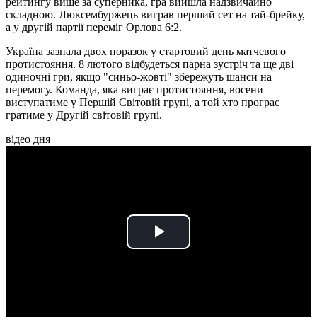
рейтингу вище за суперника, гра вийшла надзвичайно
складною. Люксембуржець виграв перший сет на тай-брейку,
а у другій партії переміг Орлова 6:2.
Україна зазнала двох поразок у стартовий день матчевого
протистояння. 8 лютого відбудеться парна зустріч та ще дві
одиночні гри, якщо "синьо-жовті" збережуть шанси на
перемогу. Команда, яка виграє протистояння, восени
виступатиме у Першій Світовій групі, а той хто програє
гратиме у Другій світовій групі.
відео дня
Play
Video