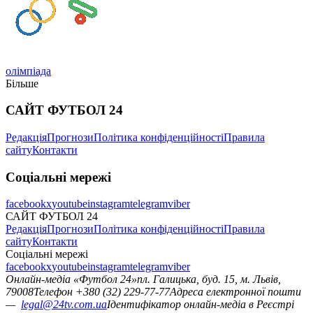
олімпіада
Більше
САЙТ ФУТБОЛ 24
Редакція
Прогнози
Політика конфіденційності
Правила
сайту
Контакти
Соціальні мережі
facebook
x
youtube
instagram
telegram
viber
САЙТ ФУТБОЛ 24
Редакція
Прогнози
Політика конфіденційності
Правила
сайту
Контакти
Соціальні мережі
facebook
x
youtube
instagram
telegram
viber
Онлайн-медіа «Футбол 24»
пл. Галицька, буд. 15, м. Львів,
79008
Телефон +380 (32) 229-77-77
Адреса електронної пошти
—
legal@24tv.com.ua
Ідентифікатор онлайн-медіа в Реєстрі