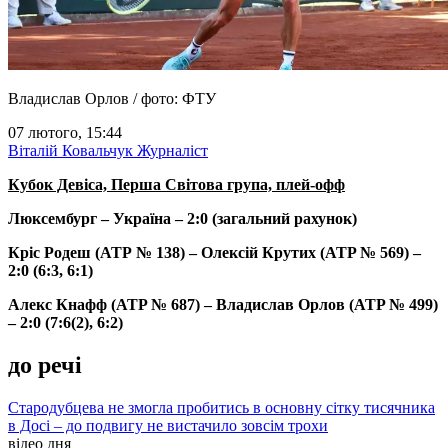
Владислав Орлов / фото: ФТУ
07 лютого, 15:44
Віталій Ковальчук
Журналіст
Кубок Девіса, Перша Світова група, плей-офф
Люксембург – Україна – 2:0 (загальний рахунок)
Кріс Родеш (АТР № 138) – Олексій Крутих (ATP № 569) –
2:0 (6:3, 6:1)
Алекс Кнафф (ATP № 687) – Владислав Орлов (ATP № 499)
– 2:0 (7:6(2), 6:2)
до речі
Стародубцева не змогла пробитись в основну сітку тисячника
в Досі – до подвигу не вистачило зовсім трохи
відео дня