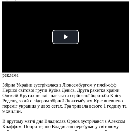
Play
Video
реклама
Збірна України зустрічалася з Люксембургом у плей-офф
Першої світової групи Кубка Девіса. Друга ракетка країни
Олексій Крутих не зміг нав'язати серйозної боротьби Крісу
Родешу, який є лідером збірної Люксембургу. Кріс впевнено
переміг українця у двох сетах. Гра тривала всього 1 годину та
9 хвилин.
В другому матчі дня Владислав Орлов зустрічався з Алексом
Кнаффом. Попри те, що Владислав перебуває у світовому