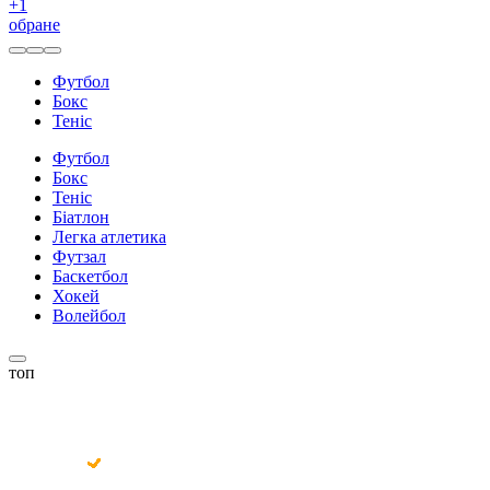
+
1
обране
Футбол
Бокс
Теніс
Футбол
Бокс
Теніс
Біатлон
Легка атлетика
Футзал
Баскетбол
Хокей
Волейбол
топ