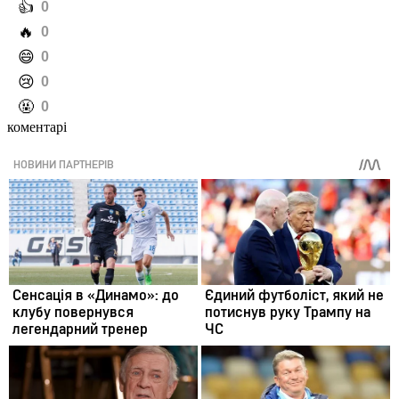
️👍
0
️🔥
0
️😄
0
️😢
0
️🤬
0
коментарі