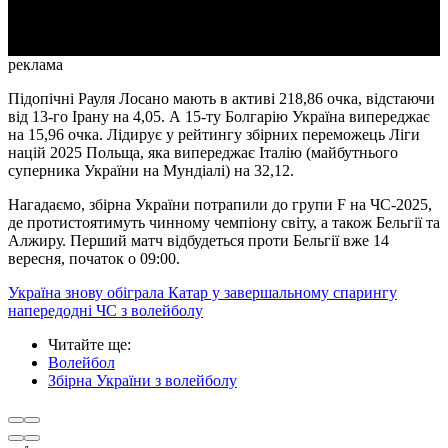
Video
реклама
Підопічні Рауля Лосано мають в активі 218,86 очка, відстаючи
від 13-го Ірану на 4,05. А 15-ту Болгарію Україна випереджає
на 15,96 очка. Лідирує у рейтингу збірних переможець Ліги
націй 2025 Польща, яка випереджає Італію (майбутнього
суперника України на Мундіалі) на 32,12.
Нагадаємо, збірна України потрапили до групи F на ЧС-2025,
де протистоятимуть чинному чемпіону світу, а також Бельгії та
Алжиру. Перший матч відбудеться проти Бельгії вже 14
вересня, початок о 09:00.
Україна знову обіграла Катар у завершальному спарингу
напередодні ЧС з волейболу
Читайте ще
:
Волейбол
Збірна України з волейболу