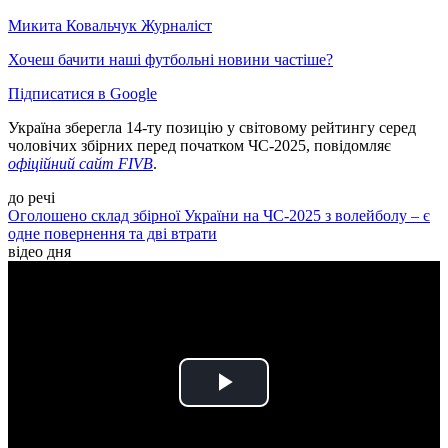
Микита Ковальчук
Журналіст
Хочеш бачити наші футбольні новини частіше?
Підписатися в Google
Україна зберегла 14-ту позицію у світовому рейтингу серед
чоловічих збірних перед початком ЧС-2025, повідомляє
офіційний сайт FIVB
.
до речі
Оголошено склад збірної України на ЧС-2025 з волейболу – є
одне повернення та дві втрати
відео дня
Play