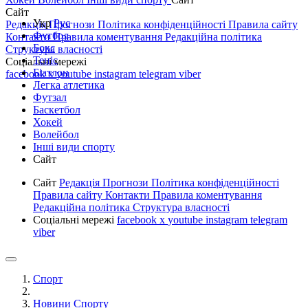
Сайт
Укр
Рус
Редакція
Прогнози
Політика конфіденційності
Правила сайту
Футбол
Контакти
Правила коментування
Редакційна політика
Бокс
Структура власності
Теніс
Соціальні мережі
Біатлон
facebook
x
youtube
instagram
telegram
viber
Легка атлетика
Футзал
Баскетбол
Хокей
Волейбол
Інші види спорту
Сайт
Сайт
Редакція
Прогнози
Політика конфіденційності
Правила сайту
Контакти
Правила коментування
Редакційна політика
Структура власності
Соціальні мережі
facebook
x
youtube
instagram
telegram
viber
Спорт
Новини Спорту