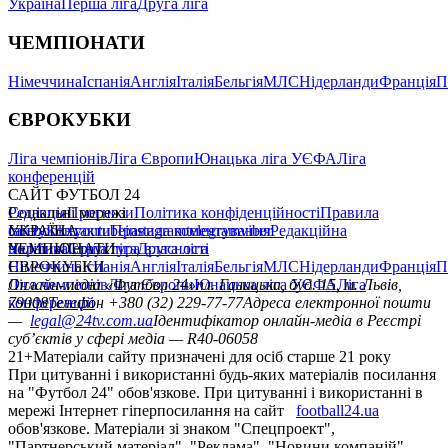
Україна
Перша ліга
Друга ліга
ЧЕМПІОНАТИ
Німеччина
Іспанія
Англія
Італія
Бельгія
МЛС
Нідерланди
Франція
П
ЄВРОКУБКИ
Ліга чемпіонів
Ліга Європи
Юнацька ліга УЄФА
Ліга
конференцій
САЙТ ФУТБОЛ 24
Редакція
Соціальні мережі
Прогнози
Політика конфіденційності
Правила
сайту
facebook
УКРАЇНА
Контакти
x
youtube
Правила коментування
instagram
telegram
viber
Редакційна
політика
Україна
ЧЕМПІОНАТИ
Перша ліга
Структура власності
Друга ліга
Німеччина
ЄВРОКУБКИ
Іспанія
Англія
Італія
Бельгія
МЛС
Нідерланди
Франція
П
Ліга чемпіонів
Онлайн-медіа «Футбол 24»
Ліга Європи
Юнацька ліга УЄФА
пл. Галицька, буд. 15, м. Львів,
Ліга
конференцій
79008
Телефон +380 (32) 229-77-77
Адреса електронної пошти
—
legal@24tv.com.ua
Ідентифікатор онлайн-медіа в Реєстрі
суб’єктів у сфері медіа — R40-06058
21+
Матеріали сайту призначені для осіб старше 21 року
При цитуванні і використанні будь-яких матеріалів посилання
на "Футбол 24" обов'язкове. При цитуванні і використанні в
мережі Інтернет гіперпосилання на сайт
football24.ua
обов'язкове. Матеріали зі знаком "Спецпроект",
"Партнерський матеріал", "Реклама", "Новини компаній"