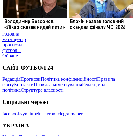
головна
матч-центр
прогнози
футбол +
Обране
САЙТ ФУТБОЛ 24
Редакція
Прогнози
Політика конфіденційності
Правила
сайту
Контакти
Правила коментування
Редакційна
політика
Структура власності
Соціальні мережі
facebook
x
youtube
instagram
telegram
viber
УКРАЇНА