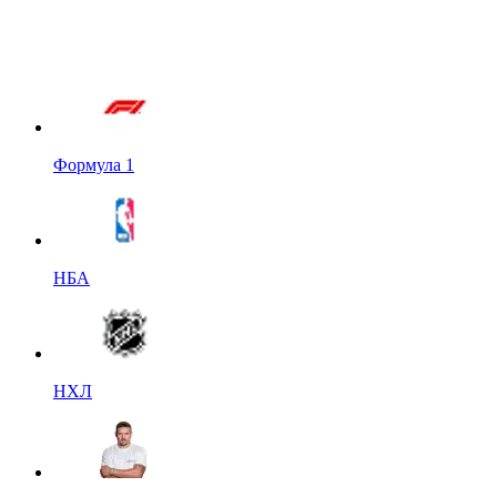
Формула 1
НБА
НХЛ