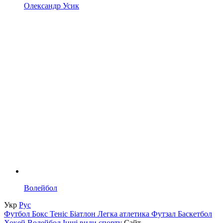
Олександр Усик
Волейбол
Укр
Рус
Футбол
Бокс
Теніс
Біатлон
Легка атлетика
Футзал
Баскетбол
Хокей
Волейбол
Інші види спорту
Сайт