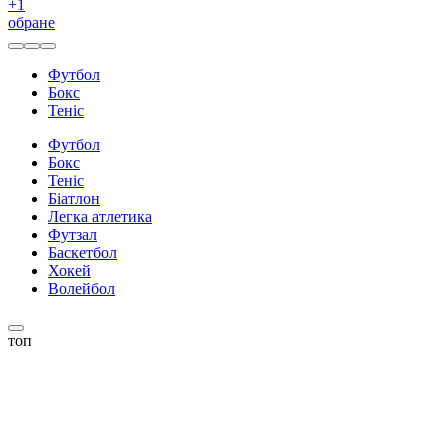
+
1
обране
Футбол
Бокс
Теніс
Футбол
Бокс
Теніс
Біатлон
Легка атлетика
Футзал
Баскетбол
Хокей
Волейбол
топ