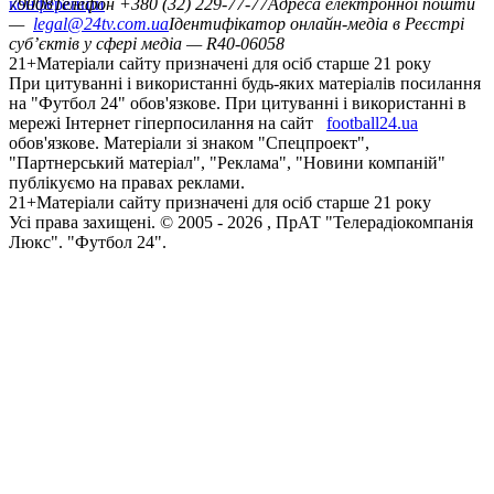
конференцій
79008
Телефон +380 (32) 229-77-77
Адреса електронної пошти
—
legal@24tv.com.ua
Ідентифікатор онлайн-медіа в Реєстрі
суб’єктів у сфері медіа — R40-06058
21+
Матеріали сайту призначені для осіб старше 21 року
При цитуванні і використанні будь-яких матеріалів посилання
на "Футбол 24" обов'язкове. При цитуванні і використанні в
мережі Інтернет гіперпосилання на сайт
football24.ua
обов'язкове. Матеріали зі знаком "Спецпроект",
"Партнерський матеріал", "Реклама", "Новини компаній"
публікуємо на правах реклами.
21+
Матеріали сайту призначені для осіб старше 21 року
Усi права захищенi. © 2005 -
2026
, ПрАТ "Телерадіокомпанія
Люкс". "Футбол 24".