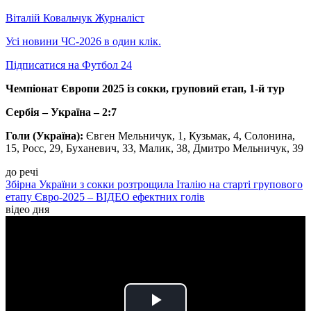
Віталій Ковальчук
Журналіст
Усі новини ЧС-2026 в один клік.
Підписатися на Футбол 24
Чемпіонат Європи 2025 із сокки, груповий етап, 1-й тур
Сербія – Україна – 2:7
Голи (Україна):
Євген Мельничук, 1, Кузьмак, 4, Солонина,
15, Росс, 29, Буханевич, 33, Малик, 38, Дмитро Мельничук, 39
до речі
Збірна України з сокки розтрощила Італію на старті групового
етапу Євро-2025 – ВІДЕО ефектних голів
відео дня