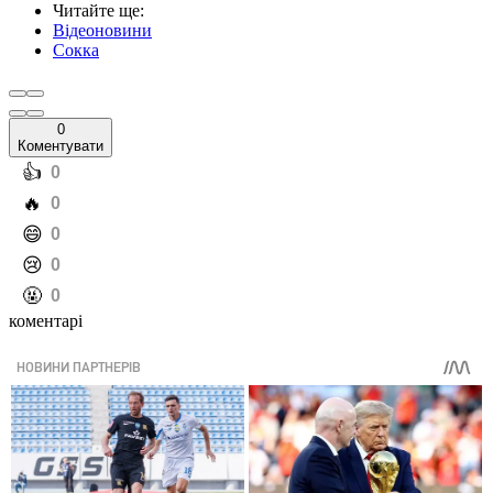
Читайте ще
:
Відеоновини
Сокка
0
Коментувати
️👍
0
️🔥
0
️😄
0
️😢
0
️🤬
0
коментарі