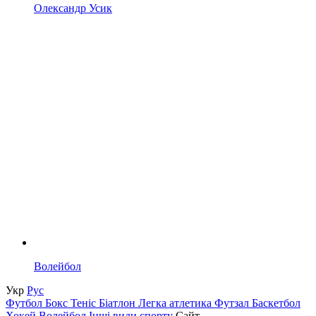
Олександр Усик
Волейбол
Укр
Рус
Футбол
Бокс
Теніс
Біатлон
Легка атлетика
Футзал
Баскетбол
Хокей
Волейбол
Інші види спорту
Сайт