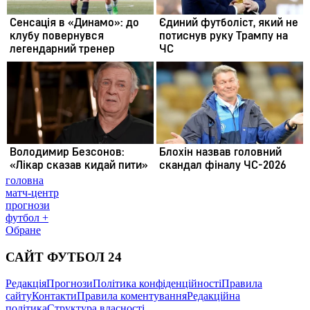
головна
матч-центр
прогнози
футбол +
Обране
САЙТ ФУТБОЛ 24
Редакція
Прогнози
Політика конфіденційності
Правила
сайту
Контакти
Правила коментування
Редакційна
політика
Структура власності