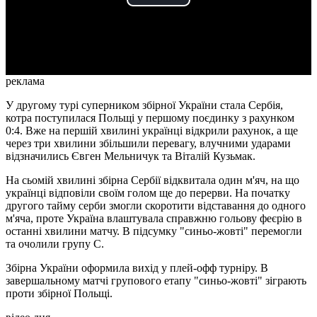
Play
Video
реклама
У другому турі суперником збірної України стала Сербія,
котра поступилася Польщі у першому поєдинку з рахунком
0:4. Вже на першій хвилині українці відкрили рахунок, а ще
через три хвилини збільшили перевагу, влучними ударами
відзначились Євген Мельничук та Віталій Кузьмак.
На сьомій хвилині збірна Сербії відквитала один м'яч, на що
українці відповіли своїм голом ще до перерви. На початку
другого тайму серби змогли скоротити відставання до одного
м'яча, проте Україна влаштувала справжню гольову феєрію в
останні хвилини матчу. В підсумку "синьо-жовті" перемогли
та очолили групу С.
Збірна України оформила вихід у плей-офф турніру. В
завершальному матчі групового етапу "синьо-жовті" зіграють
проти збірної Польщі.