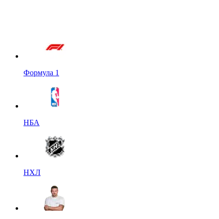
Формула 1
НБА
НХЛ