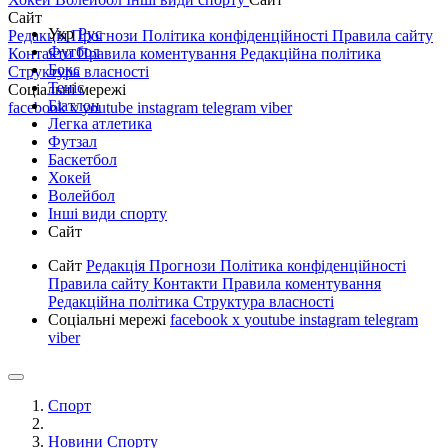
Сайт
Укр
Рус
Редакція
Прогнози
Політика конфіденційності
Правила сайту
Футбол
Контакти
Правила коментування
Редакційна політика
Бокс
Структура власності
Теніс
Соціальні мережі
Біатлон
facebook
x
youtube
instagram
telegram
viber
Легка атлетика
Футзал
Баскетбол
Хокей
Волейбол
Інші види спорту
Сайт
Сайт
Редакція
Прогнози
Політика конфіденційності
Правила сайту
Контакти
Правила коментування
Редакційна політика
Структура власності
Соціальні мережі
facebook
x
youtube
instagram
telegram
viber
Спорт
Новини Спорту